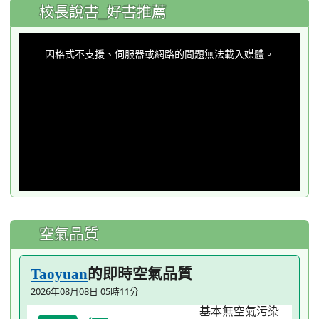
:::
校長說書_好書推薦
This
is
a
因格式不支援、伺服器或網路的問題無法載入媒體。
modal
window.
空氣品質
的即時空氣品質
Taoyuan
2026年08月08日 05時11分