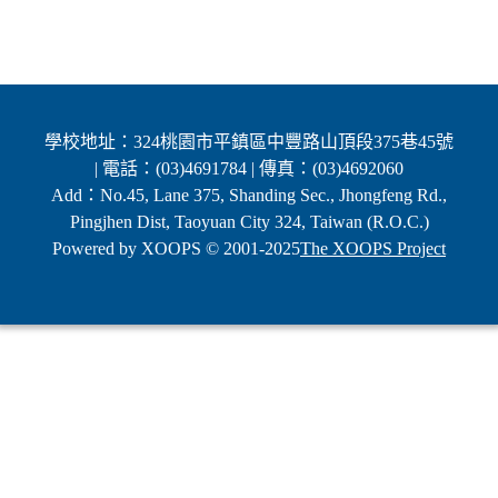
學校地址：324桃園市平鎮區中豐路山頂段375巷45號
| 電話：(03)4691784 | 傳真：(03)4692060
Add：No.45, Lane 375, Shanding Sec., Jhongfeng Rd.,
Pingjhen Dist, Taoyuan City 324, Taiwan (R.O.C.)
Powered by XOOPS © 2001-2025
The XOOPS Project