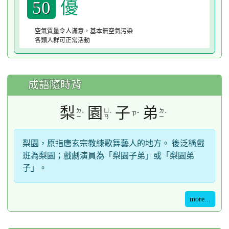
優
50
空氣質量令人滿意，基本無空氣污染
各類人群可正常活動
成語隨時背
梨
園
子
弟
ㄌ
ㄩ
ㄉ
ˊ
ˊ
ㄗ
ˇ
ˋ
ㄧ
ㄢ
ㄧ
梨園，原指唐玄宗教練歌舞藝人的地方。 後泛稱戲
班為梨園；戲劇演員為「梨園子弟」或「梨園弟
子」。
more...