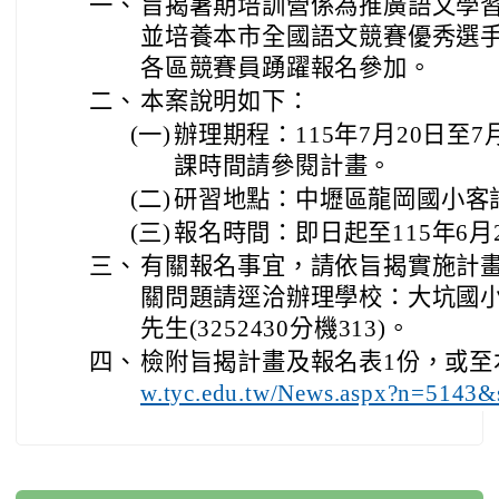
一、
旨揭暑期培訓營係為推廣語文學
並培養本市全國語文競賽優秀選
各區競賽員踴躍報名參加。
二、
本案說明如下：
(一)
辦理期程：115年7月20日至
課時間請參閱計畫。
(二)
研習地點：中壢區龍岡國小客
(三)
報名時間：即日起至115年6月
三、
有關報名事宜，請依旨揭實施計
關問題請逕洽辦理學校：大坑國
先生(3252430分機313)。
四、
檢附旨揭計畫及報名表1份，或至
w.tyc.edu.tw/News.aspx?n=51
:::