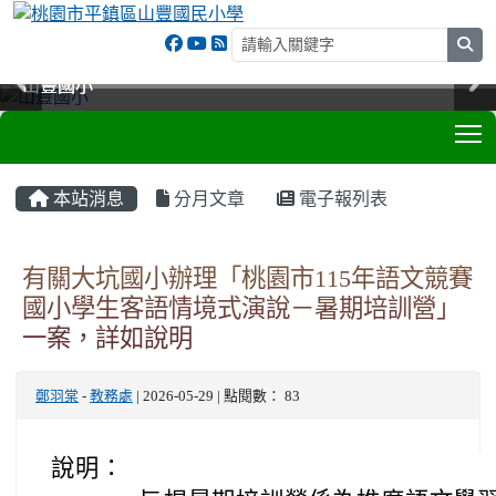
sea
山豐國小
山豐國小
山豐國小
山豐國小
T
:::
本站消息
分月文章
電子報列表
有關大坑國小辦理「桃園市115年語文競賽
國小學生客語情境式演說－暑期培訓營」
一案，詳如說明
鄭羽棠
-
教務處
| 2026-05-29 | 點閱數： 83
說明：