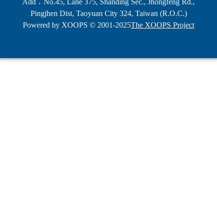
Add：No.45, Lane 375, Shanding Sec., Jhongfeng Rd.,
Pingjhen Dist, Taoyuan City 324, Taiwan (R.O.C.)
Powered by XOOPS © 2001-2025
The XOOPS Project