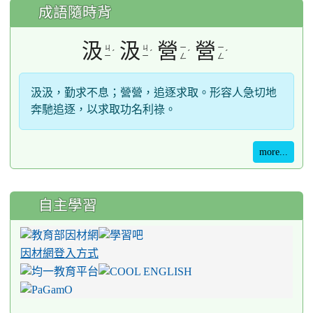
成語隨時背
汲
汲
營
營
ㄐ
ㄐ
ㄧ
ㄧ
ˊ
ˊ
ˊ
ˊ
ㄧ
ㄧ
ㄥ
ㄥ
汲汲，勤求不息；營營，追逐求取。形容人急切地
奔馳追逐，以求取功名利祿。
more...
自主學習
因材網登入方式