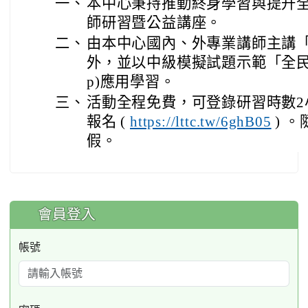
一、
本中心秉持推動終身學習與提升
師研習暨公益講座。
二、
由本中心國內、外專業講師主講「
外，並以中級模擬試題示範「全民英檢i
p)應用學習。
三、
活動全程免費，可登錄研習時數2
報名 (
https://lttc.tw/6ghB05
) 
假。
:::
會員登入
帳號