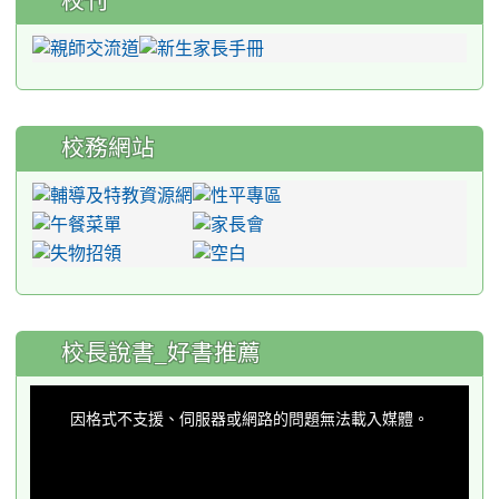
校刊
校務網站
:::
校長說書_好書推薦
This
is
a
因格式不支援、伺服器或網路的問題無法載入媒體。
modal
window.