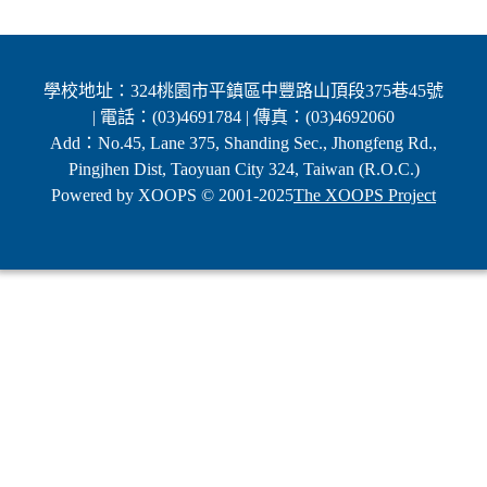
學校地址：324桃園市平鎮區中豐路山頂段375巷45號
| 電話：(03)4691784 | 傳真：(03)4692060
Add：No.45, Lane 375, Shanding Sec., Jhongfeng Rd.,
Pingjhen Dist, Taoyuan City 324, Taiwan (R.O.C.)
Powered by XOOPS © 2001-2025
The XOOPS Project