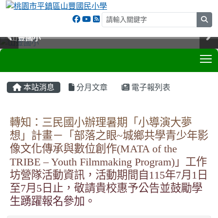
sea
山豐國小
山豐國小
山豐國小
山豐國小
T
:::
本站消息
分月文章
電子報列表
轉知：三民國小辦理暑期「小導演大夢
想」計畫－「部落之眼~城鄉共學青少年影
像文化傳承與數位創作(MATA of the
TRIBE – Youth Filmmaking Program)」工作
坊營隊活動資訊，活動期間自115年7月1日
至7月5日止，敬請貴校惠予公告並鼓勵學
生踴躍報名參加。