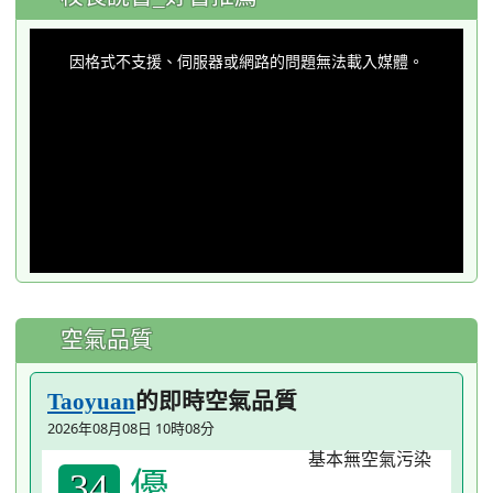
This
is
a
因格式不支援、伺服器或網路的問題無法載入媒體。
modal
window.
空氣品質
的即時空氣品質
Taoyuan
2026年08月08日 10時08分
優
34