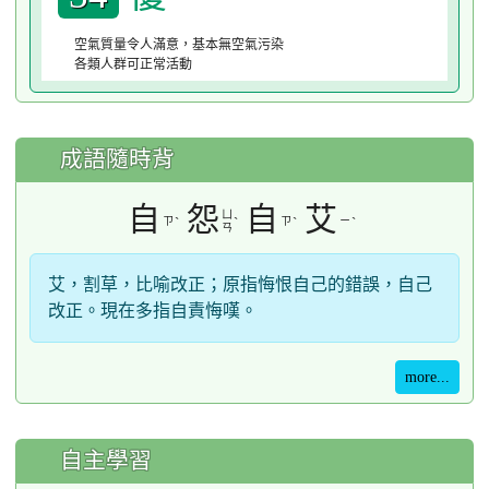
空氣質量令人滿意，基本無空氣污染
各類人群可正常活動
成語隨時背
自
怨
自
艾
ㄩ
ㄗ
ˋ
ˋ
ㄗ
ˋ
ㄧ
ˋ
ㄢ
艾，割草，比喻改正；原指悔恨自己的錯誤，自己
改正。現在多指自責悔嘆。
more...
自主學習