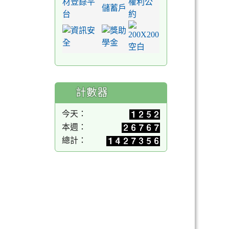
計數器
今天：
本週：
總計：