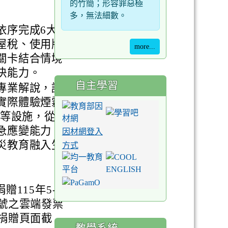
的竹簡；形容罪惡極
多，無法細數。
依序完成6大
屋稅、使用牌
more...
關卡結合情境
決能力。
自主學習
專業解說，認
實際體驗煙霧
R等設施，從
急應變能力，
因材網登入
災教育融入生
方式
115年5-6
號之雲端發票
捐贈頁面截
教學系統