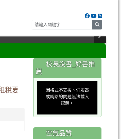
search
:::
校長說書_好書推
薦
This
is
」租稅夏
a
因格式不支援、伺服器
modal
window.
或網路的問題無法載入
媒體。
空氣品質