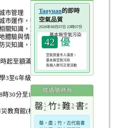
的即時
Taoyuan
城市管理
空氣品質
城市運作，從
2026年08月07日 23時07分
相關知識，建
地體驗與情境
優
42
防災知識，強
空氣質量令人滿意，
基本無空氣污染
9時起至額滿
各類人群可正常活動
學3至6年級
成語隨時背
時30分至16
罄
竹
難
書
ㄑ
ㄓ
ㄋ
ㄕ
ˋ
ˊ
ˊ
ㄧ
ㄨ
ㄢ
ㄨ
災教育館(桃
ㄥ
罄，盡；竹，古代寫書