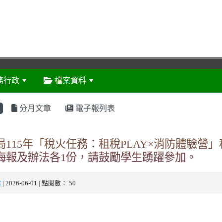
務行政
檔案資料
:::
分月文章
電子報列表
115年「稅火任務：租稅PLAY×消防體驗營
海報及辦法各1份，請鼓勵學生踴躍參加。
處
| 2026-06-01 | 點閱數： 50