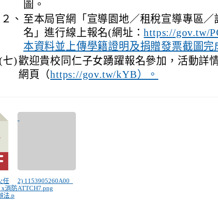
圖。
２、
至本局官網「宣導園地／租稅宣導專區／
名」進行線上報名(網址：
https://gov.
本資料並上傳學籍證明及捐贈發票截圖完
(七)
歡迎貴校同仁子女踴躍報名參加，活動詳
網頁（
https://gov.tw/kYB）。
稅火任
2) 1153905260A00_
 x消防
ATTCH7.png
法.p