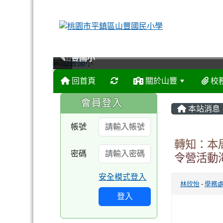
山豐國小
山豐國小
山豐國小
山豐國小
回首頁
關於山豐
校
:::
:::
會員登入
本站消息
帳號
轉知：本局
密碼
令營活動
安全模式登入
林欣怡
-
學務
登入