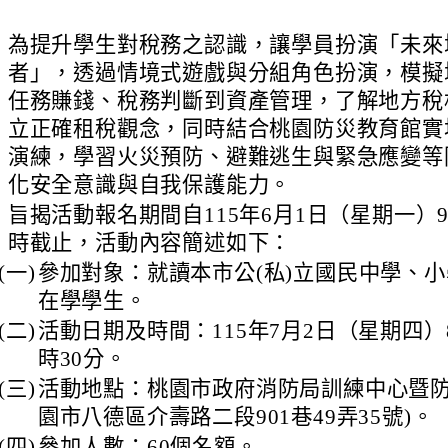
、
為提升學生對稅務之認識，讓學員扮演「未來
者」，透過情境式遊戲與分組角色扮演，模擬
任務賺錢、稅務判斷到資產管理，了解地方稅
立正確租稅觀念，同時結合桃園防災教育館實
演練，學習火災預防、避難逃生與緊急應變等
化安全意識與自我保護能力。
、
旨揭活動報名期間自115年6月1日（星期一）
時截止，活動內容簡述如下：
(一)
參加對象：就讀本市公(私)立國民中學、小
在學學生。
(二)
活動日期及時間：115年7月2日（星期四）8
時30分。
(三)
活動地點：桃園市政府消防局訓練中心暨防
園市八德區介壽路二段901巷49弄35號)。
(四)
參加人數：60個名額。