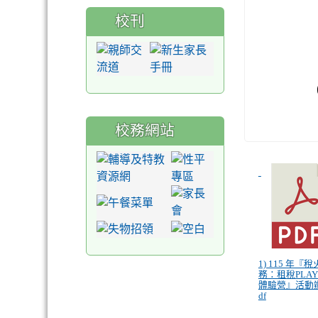
校刊
校務網站
1) 115 年『
務：租稅PLAY
體驗營』活動辦
df