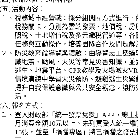
(五)
活動內容：
１、
稅務城市經營戰：採分組闖關方式進行，
稅務關卡，分別為雲端發票、地價稅、房
照稅、土地增值稅及多元繳稅管道等，各
任務與互動操作，培養團隊合作及問題解
２、
防災教育館導覽與體驗：由導覽志工透過
識地震、颱風、火災等常見災害知識，並
逃生、地震平台、CPR教學及火場滅火V
情境演練中學習火災預防、避難逃生與緊
提升自我保護意識與公共安全觀念，讓防
活。
(六)
報名方式：
１、
登入財政部「統一發票兌獎」APP，線上捐贈
月消費金額10元以上、未列買受人統一編
15張，並至「捐贈專區」將已捐贈之發票