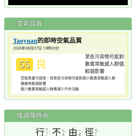
空氣品質
的即時空氣品質
Taoyuan
2026年08月07日 13時03分
良
55
空氣質量可接受，但某些污染物可能對極少數異常敏感人群
健康有較弱影響
極少數異常敏感人群應減少戶外活動
成語隨時背
行
不
由
徑
ㄒ
ㄐ
ㄅ
ㄧ
ˊ
ˋ
ˊ
ˋ
ㄧ
ㄧ
ㄨ
ㄡ