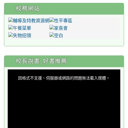
校務網站
:::
校長說書_好書推薦
This
is
a
因格式不支援、伺服器或網路的問題無法載入媒體。
modal
window.