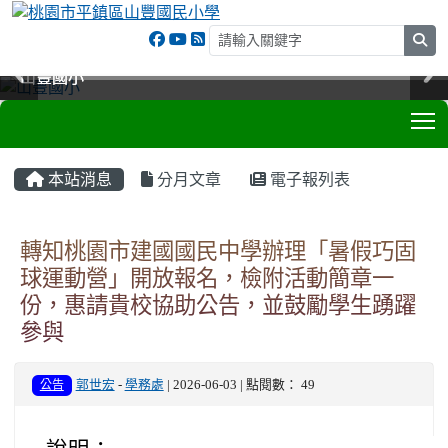
sea
山豐國小
山豐國小
山豐國小
山豐國小
T
:::
本站消息
分月文章
電子報列表
轉知桃園市建國國民中學辦理「暑假巧固
球運動營」開放報名，檢附活動簡章一
份，惠請貴校協助公告，並鼓勵學生踴躍
參與
公告
郭世宏
-
學務處
| 2026-06-03 | 點閱數： 49