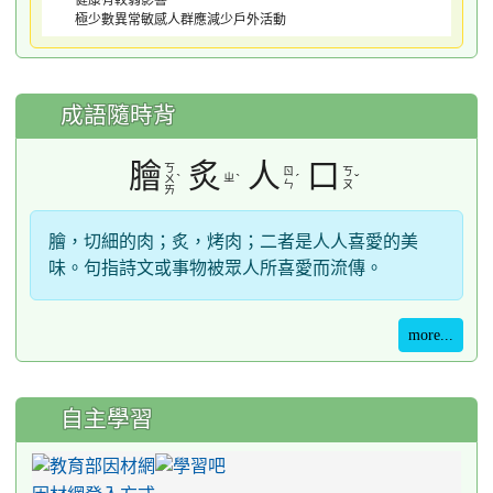
極少數異常敏感人群應減少戶外活動
成語隨時背
膾
炙
人
口
ㄎ
ㄖ
ㄎ
ˋ
ㄓ
ˋ
ˊ
ˇ
ㄨ
ㄣ
ㄡ
ㄞ
膾，切細的肉；炙，烤肉；二者是人人喜愛的美
味。句指詩文或事物被眾人所喜愛而流傳。
more...
自主學習