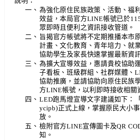
說明：
一、
為強化原住民族政策、活動、福
效益，本局官方LINE帳號已於1
眾即時且便利之資訊接收管道。
二、
旨揭官方帳號將不定期推播本市
計畫、文化教育、青年培力、就
協助學生及家長快速掌握最新資
三、
為擴大宣導效益，惠請貴校協助
子看板、班級群組、社群媒體、L
協助推廣，並請協助向原住民族
方LINE帳號，以利即時接收相關
四、
LED跑馬燈宣導文字建議如下：「桃
ycipb)正式上線，掌握原民大
放。
五、
檢附官方LINE宣傳圖卡及QR C
知。