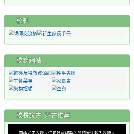
校刊
校務網站
:::
校長說書_好書推薦
This
is
a
因格式不支援、伺服器或網路的問題無法載入媒體。