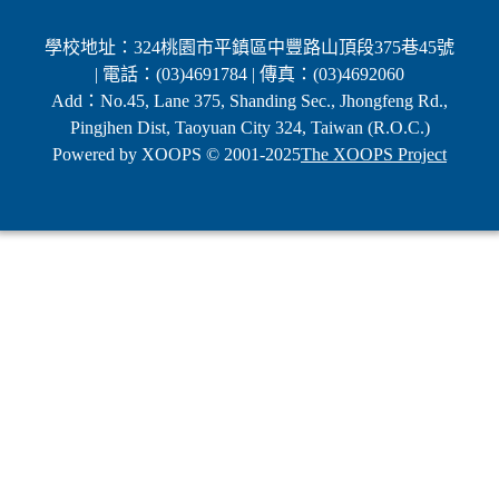
學校地址：324桃園市平鎮區中豐路山頂段375巷45號
| 電話：(03)4691784 | 傳真：(03)4692060
Add：No.45, Lane 375, Shanding Sec., Jhongfeng Rd.,
Pingjhen Dist, Taoyuan City 324, Taiwan (R.O.C.)
Powered by XOOPS © 2001-2025
The XOOPS Project