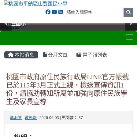
sea
山豐國小
山豐國小
山豐國小
山豐國小
T
:::
本站消息
分月文章
電子報列表
桃園市政府原住民族行政局LINE官方帳號
已於115年3月正式上線，檢送宣傳資訊1
份，請協助轉知所屬並加強向原住民族學
生及家長宣導
鄭羽棠
-
教務處
| 2026-06-03 | 點閱數： 87