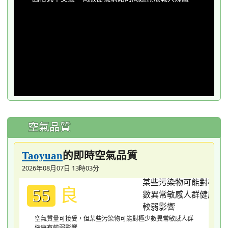
modal
window.
空氣品質
的即時空氣品質
Taoyuan
2026年08月07日 13時03分
良
55
空氣質量可接受，但某些污染物可能對極少數異常敏感人群
健康有較弱影響