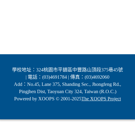
學校地址：324桃園市平鎮區中豐路山頂段375巷45號
| 電話：(03)4691784 | 傳真：(03)4692060
Add：No.45, Lane 375, Shanding Sec., Jhongfeng Rd.,
Pingjhen Dist, Taoyuan City 324, Taiwan (R.O.C.)
Powered by XOOPS © 2001-2025
The XOOPS Project