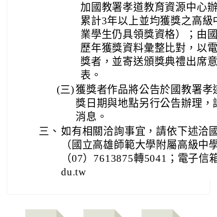
加國教署孝道教育資源中心
累計3年以上並均獲獎之高級
業學生仍具領獎資格）；由
歷年獲獎資料彙整比對，以
獎者，並寄送頒獎典禮出席
表。
(三)
獲獎者作品將公告於國教署孝
獎日期與地點另行公告辦理，
消息。
三、
如有相關洽詢事宜，請依下述洽
（國立高雄師範大學附屬高級中
（07）7613875轉5041；電子信箱：50
du.tw