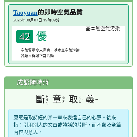
的即時空氣品質
Taoyuan
2026年08月07日 19時09分
優
42
空氣質量令人滿意，基本無空氣污染
各類人群可正常活動
成語隨時背
斷
章
取
義
ㄉ
ㄓ
ㄑ
ˋ
ˇ
ㄧ
ˋ
ㄨ
ㄤ
ㄩ
ㄢ
原意是取詩經的某一章來表達自己的心意。後來
指：引用別人的文章或談話的片斷，而不顧及全篇
內容與意思。