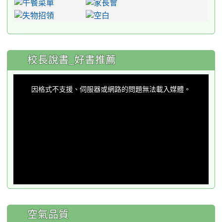
:::
校長說書_好書推薦
This
is
a
因格式不支援、伺服器或網路的問題無法載入媒體。
modal
window.
空氣品質