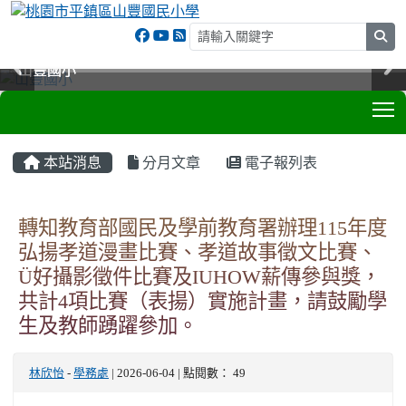
sea
山豐國小
山豐國小
山豐國小
山豐國小
T
:::
本站消息
分月文章
電子報列表
轉知教育部國民及學前教育署辦理115年度
弘揚孝道漫畫比賽、孝道故事徵文比賽、
Ü好攝影徵件比賽及IUHOW薪傳參與獎，
共計4項比賽（表揚）實施計畫，請鼓勵學
生及教師踴躍參加。
林欣怡
-
學務處
| 2026-06-04 | 點閱數： 49