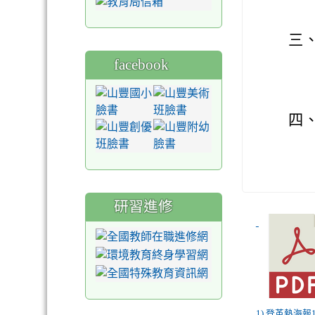
三
facebook
四
研習進修
1) 登革熱海報1.