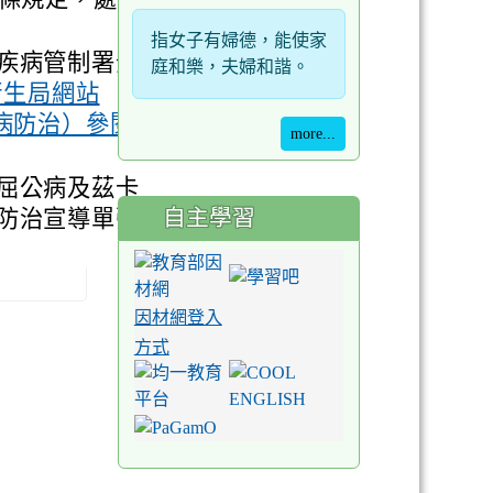
指女子有婦德，能使家
疾病管制署全
庭和樂，夫婦和諧。
本府衛生局網站
病防治）參閱
more...
屈公病及茲卡
自主學習
防治宣導單張
因材網登入
方式