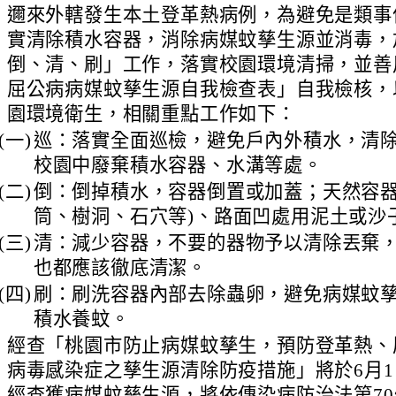
、
邇來外轄發生本土登革熱病例，為避免是類事
實清除積水容器，消除病媒蚊孳生源並消毒，
倒、清、刷」工作，落實校園環境清掃，並善
屈公病病媒蚊孳生源自我檢查表」自我檢核，
園環境衛生，相關重點工作如下：
(一)
巡：落實全面巡檢，避免戶內外積水，清
校園中廢棄積水容器、水溝等處。
(二)
倒：倒掉積水，容器倒置或加蓋；天然容器
筒、樹洞、石穴等)、路面凹處用泥土或沙
(三)
清：減少容器，不要的器物予以清除丟棄
也都應該徹底清潔。
(四)
刷：刷洗容器內部去除蟲卵，避免病媒蚊
積水養蚊。
、
經查「桃園市防止病媒蚊孳生，預防登革熱、
病毒感染症之孳生源清除防疫措施」將於6月
經查獲病媒蚊孳生源，將依傳染病防治法第7