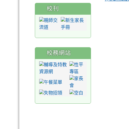
校刊
校務網站