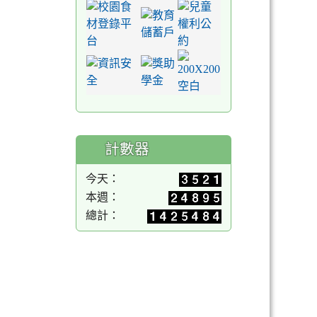
計數器
今天：
本週：
總計：