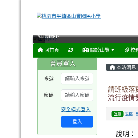
山豐國小
山豐國小
山豐國小
山豐國小
回首頁
關於山豐
校
:::
:::
會員登入
本站消息
帳號
請班級落
密碼
流行疫情
安全模式登入
宣導
張郁
-
登入
說明：