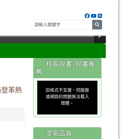
search
:::
校長說書_好書推
薦
This
is
防登革熱
a
因格式不支援、伺服器
modal
window.
或網路的問題無法載入
媒體。
空氣品質