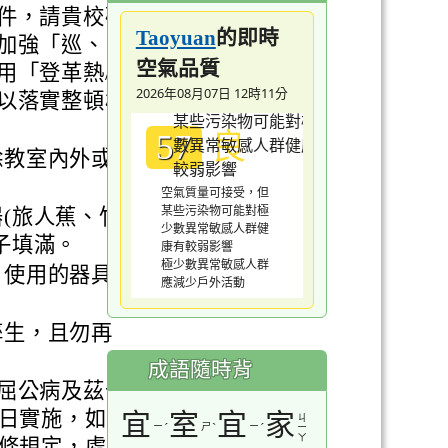
件，請貴校確
的即時
Taoyuan
加強「巡、
空氣品質
用「登革熱/
2026年08月07日 12時11分
以落實整頓校
良
57
除教室內外或
空氣質量可接受，但
某些污染物可能對極
(旅人蕉、竹
少數異常敏感人群健
子填滿。
康有較弱影響
極少數異常敏感人群
，使用的器具
應減少戶外活動
孳生，且勿再
成語隨時背
屈公病及茲卡
1日實施，如
宜
室
宜
家
ㄐ
ㄧ
ˊ
ㄕ
ˋ
ㄧ
ˊ
ㄧ
ㄚ
0條規定，處