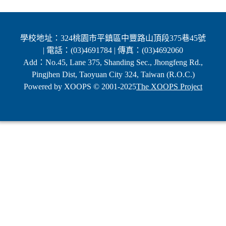
學校地址：324桃園市平鎮區中豐路山頂段375巷45號
| 電話：(03)4691784 | 傳真：(03)4692060
Add：No.45, Lane 375, Shanding Sec., Jhongfeng Rd.,
Pingjhen Dist, Taoyuan City 324, Taiwan (R.O.C.)
Powered by XOOPS © 2001-2025
The XOOPS Project