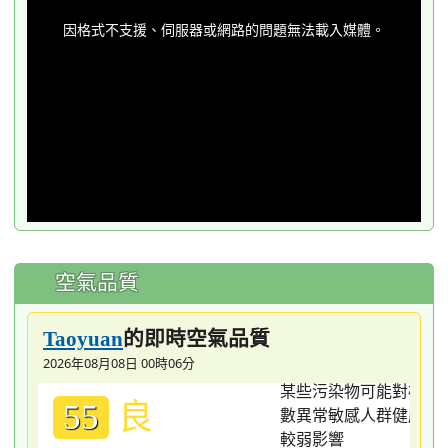
This
is
a
因格式不支援、伺服器或網路的問題無法載入媒體。
modal
window.
空氣品質
的即時空氣品質
Taoyuan
2026年08月08日 00時06分
良
55