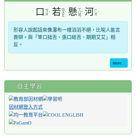
口
若
懸
河
ㄖ
ㄒ
ㄎ
ㄏ
ˇ
ˋ
ˊ
ˊ
ㄨ
ㄩ
ㄡ
ㄜ
ㄛ
ㄢ
形容人說起話來像瀑布一樣滔滔不絕，比喻人能言
善辯。與「笨口拙舌、張口結舌、期期艾艾」相
反。
more...
自主學習
因材網登入方式