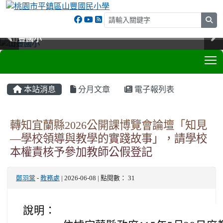
sea
山豐國小
山豐國小
山豐國小
山豐國小
T
:::
本站消息
分月文章
電子報列表
轉知宜蘭縣2026公開課博覽會論壇「知見
—學校領導與教學的實踐故事」，請學校
本權責核予參加教師公假登記
鄭羽棠
-
教務處
| 2026-06-08 | 點閱數： 31
說明：