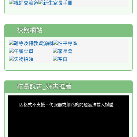
校務網站
:::
校長說書_好書推薦
This
is
a
因格式不支援、伺服器或網路的問題無法載入媒體。
modal
window.