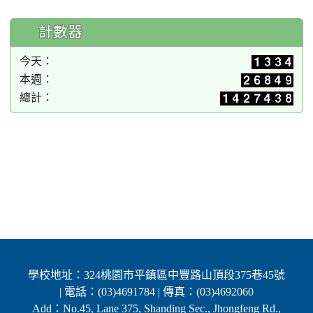
計數器
今天：
本週：
總計：
學校地址：324桃園市平鎮區中豐路山頂段375巷45號
| 電話：(03)4691784 | 傳真：(03)4692060
Add：No.45, Lane 375, Shanding Sec., Jhongfeng Rd.,