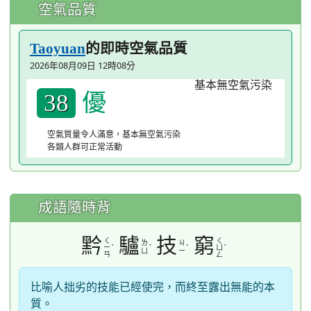
空氣品質
的即時空氣品質
Taoyuan
2026年08月09日 12時08分
優
38
空氣質量令人滿意，基本無空氣污染
各類人群可正常活動
成語隨時背
黔
驢
技
窮
ㄑ
ㄑ
ㄌ
ㄐ
ˊ
ˊ
ˋ
ˊ
ㄧ
ㄩ
ㄩ
ㄧ
ㄢ
ㄥ
比喻人拙劣的技能已經使完，而終至露出無能的本
質。