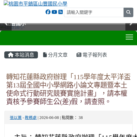
sea
山豐國小
山豐國小
山豐國小
山豐國小
T
:::
本站消息
分月文章
電子報列表
轉知花蓮縣政府辦理「115學年度太平洋盃
第13屆全國中小學網路小論文專題暨本土
使命式行動研究競賽實施計畫」，請本權
責核予參賽師生公(差)假，請查照。
張以蕙
-
教務處
| 2026-06-08 | 點閱數： 38