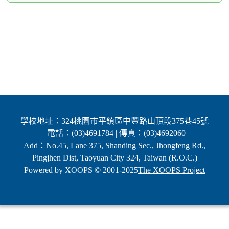
學校地址：324桃園市平鎮區中豐路山頂段375巷45號
| 電話：(03)4691784 | 傳真：(03)4692060
Add：No.45, Lane 375, Shanding Sec., Jhongfeng Rd.,
Pingjhen Dist, Taoyuan City 324, Taiwan (R.O.C.)
Powered by XOOPS © 2001-2025
The XOOPS Project