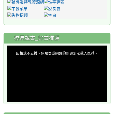
:::
校長說書_好書推薦
This
is
a
因格式不支援、伺服器或網路的問題無法載入媒體。
modal
window.