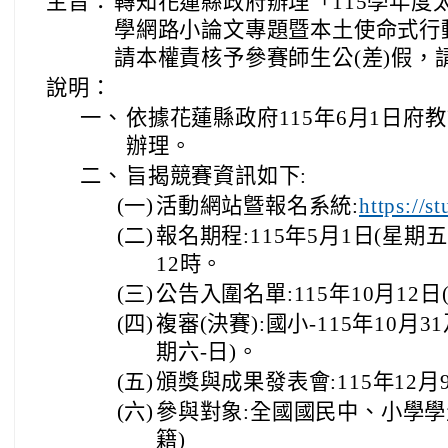
主旨：
轉知花蓮縣政府辦理「115學年度
學網路小論文專題暨本土使命式行
請本權責核予參賽師生公(差)假，
說明：
一、
依據花蓮縣政府115年6月1日府教課
辦理。
二、
旨揭競賽資訊如下:
(一)
活動網站曁報名系統:
https://s
(二)
報名期程:115年5月1日(星期五
12時。
(三)
公告入圍名單:115年10月12日
(四)
複審(決賽):國小-115年10月3
期六-日)。
(五)
頒獎與成果發表會:115年12月
(六)
參與對象:全國國民中、小學學
籍)