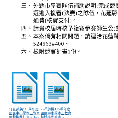
三、
外縣市參賽隊伍補助說明:完成競
選進入複審(決賽)之隊伍，花蓮
通費(核實支付)。
四、
請貴校屆時核予複賽參賽師生公(
五、
本案倘有相關問題，請逕洽花蓮縣
524663#400。
六、
檢附競賽計畫1份。
1) 花蓮縣115學年度
2) 花蓮縣115學年度
國民中小學本土教育
國民中小學本土教育
整體推動計畫-2D-2-
整體推動計畫.odt