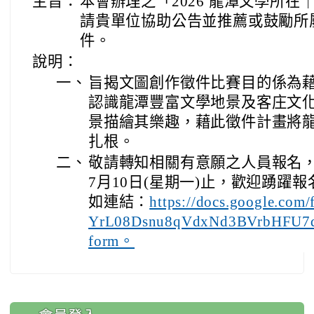
主旨：
本會辦理之「2026 龍潭文學所
請貴單位協助公告並推薦或鼓勵所
件。
說明：
一、
旨揭文圖創作徵件比賽目的係為
認識龍潭豐富文學地景及客庄文
景描繪其樂趣，藉此徵件計畫將
扎根。
二、
敬請轉知相關有意願之人員報名
7月10日(星期一)止，歡迎踴躍
如連結：
https://docs.google.com
YrL08Dsnu8qVdxNd3BVrbHFU7dc
form。
:::