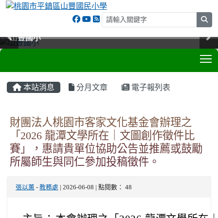
sea
山豐國小
山豐國小
山豐國小
山豐國小
T
:::
本站消息
分月文章
電子報列表
財團法人桃園市客家文化基金會辦理之
「2026 龍潭文學所在｜文圖創作徵件比
賽」，惠請貴單位協助公告並推薦或鼓勵
所屬師生與同仁參加投稿徵件。
張以蕙
-
教務處
| 2026-06-08 | 點閱數： 48