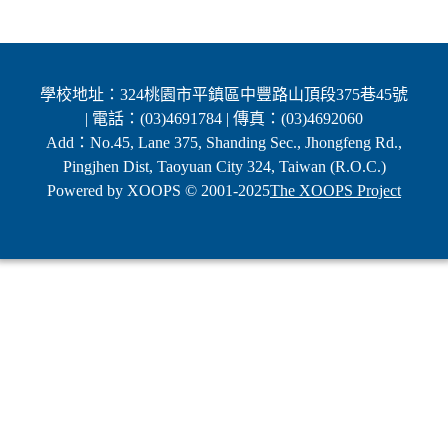
學校地址：324桃園市平鎮區中豐路山頂段375巷45號
| 電話：(03)4691784 | 傳真：(03)4692060
Add：No.45, Lane 375, Shanding Sec., Jhongfeng Rd.,
Pingjhen Dist, Taoyuan City 324, Taiwan (R.O.C.)
Powered by XOOPS © 2001-2025
The XOOPS Project