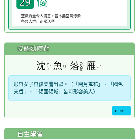
優
29
空氣質量令人滿意，基本無空氣污染
各類人群可正常活動
成語隨時背
沈
魚
落
雁
ㄌ
ㄔ
ㄧ
ˊ
ㄩ
ˊ
ˋ
ˋ
ㄨ
ㄣ
ㄢ
ㄛ
形容女子容貌美麗出眾。（「閉月羞花」、「國色
天香」、「傾國傾城」皆可形容美人）
more...
自主學習