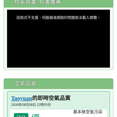
校長說書_好書推薦
This
is
a
因格式不支援、伺服器或網路的問題無法載入媒體。
modal
window.
空氣品質
的即時空氣品質
Taoyuan
2026年08月08日 22時05分