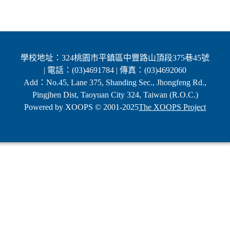
學校地址：324桃園市平鎮區中豐路山頂段375巷45號
| 電話：(03)4691784 | 傳真：(03)4692060
Add：No.45, Lane 375, Shanding Sec., Jhongfeng Rd.,
Pingjhen Dist, Taoyuan City 324, Taiwan (R.O.C.)
Powered by XOOPS © 2001-2025
The XOOPS Project