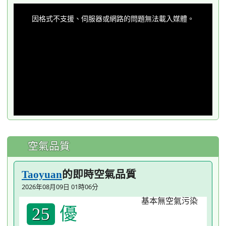
This
is
a
因格式不支援、伺服器或網路的問題無法載入媒體。
modal
window.
空氣品質
的即時空氣品質
Taoyuan
2026年08月09日 01時06分
優
25