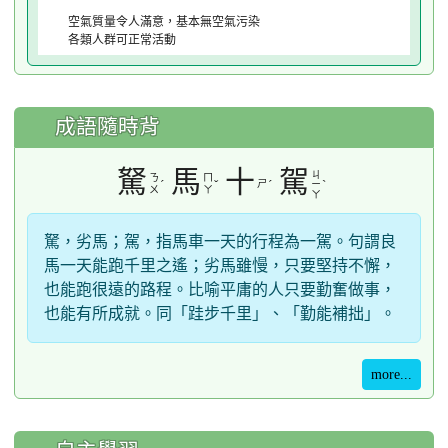
空氣質量令人滿意，基本無空氣污染
各類人群可正常活動
成語隨時背
駑
馬
十
駕
ㄐ
ㄋ
ㄇ
ˊ
ˇ
ㄕ
ˊ
ˋ
ㄧ
ㄨ
ㄚ
ㄚ
駑，劣馬；駕，指馬車一天的行程為一駕。句謂良
馬一天能跑千里之遙；劣馬雖慢，只要堅持不懈，
也能跑很遠的路程。比喻平庸的人只要勤奮做事，
也能有所成就。同「跬步千里」、「勤能補拙」。
more...