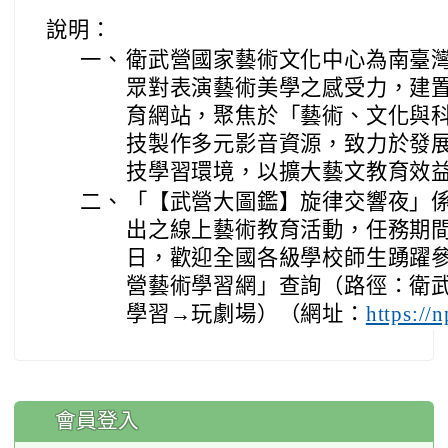
說明：
一、
衛武營國家藝術文化中心為南臺
眾對表演藝術美學之感受力，建
育網站，聚焦於「藝術、文化與
技製作多元影音資源，致力於發
技學習環境，以擴大藝文教育效
二、
「【武營大圖鑑】旋律交響夜」係本
出之線上藝術教育活動，任務期間自2
日，歡迎全國各級學校師生踴躍
營藝術學習網」查詢（路徑：衛
學習→玩劇場）（網址：
https:/
:::
會員登入