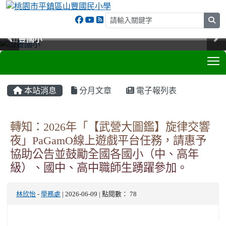
sea
山豐國小
山豐國小
山豐國小
山豐國小
T
:::
本站消息
分月文章
電子報列表
轉知：2026年「【武營大圖鑑】旋律交響
夜」PaGamO線上遊戲平台任務，請惠予
協助公告並鼓勵全國各國小（中、高年
級）、國中、高中職師生踴躍參加。
林欣怡
-
學務處
| 2026-06-09 | 點閱數： 78