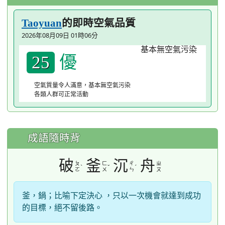
的即時空氣品質
Taoyuan
2026年08月09日 01時06分
優
25
空氣質量令人滿意，基本無空氣污染
各類人群可正常活動
成語隨時背
破
釜
沉
舟
ㄆ
ㄈ
ㄔ
ㄓ
ˋ
ˇ
ˊ
ㄛ
ㄨ
ㄣ
ㄡ
釜，鍋；比喻下定決心 ，只以一次機會就達到成功
的目標，絕不留後路。