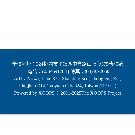
學校地址：324桃園市平鎮區中豐路山頂段375巷45號
| 電話：(03)4691784 | 傳真：(03)4692060
Add：No.45, Lane 375, Shanding Sec., Jhongfeng Rd.,
Pingjhen Dist, Taoyuan City 324, Taiwan (R.O.C.)
Powered by XOOPS © 2001-2025
The XOOPS Project