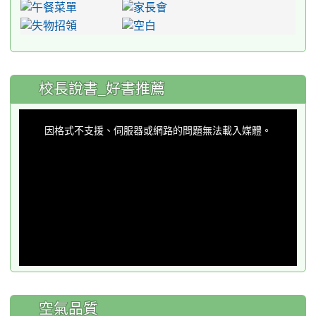
:::
校長說書_好書推薦
This
is
a
因格式不支援、伺服器或網路的問題無法載入媒體。
modal
window.
空氣品質