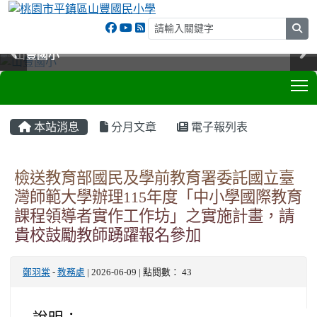
sea
山豐國小
山豐國小
山豐國小
山豐國小
T
:::
本站消息
分月文章
電子報列表
檢送教育部國民及學前教育署委託國立臺
灣師範大學辦理115年度「中小學國際教育
課程領導者實作工作坊」之實施計畫，請
貴校鼓勵教師踴躍報名參加
鄭羽棠
-
教務處
| 2026-06-09 | 點閱數： 43