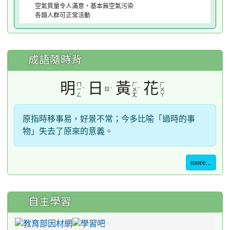
空氣質量令人滿意，基本無空氣污染
各類人群可正常活動
成語隨時背
明
日
黃
花
ㄇ
ㄏ
ㄏ
ˊ
ㄖ
ˋ
ˊ
ㄧ
ㄨ
ㄨ
ㄥ
ㄤ
ㄚ
原指時移事易，好景不常；今多比喻「過時的事
物」失去了原來的意義。
more...
自主學習