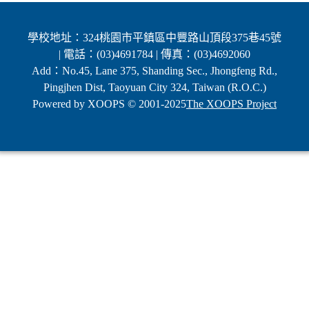
學校地址：324桃園市平鎮區中豐路山頂段375巷45號
| 電話：(03)4691784 | 傳真：(03)4692060
Add：No.45, Lane 375, Shanding Sec., Jhongfeng Rd.,
Pingjhen Dist, Taoyuan City 324, Taiwan (R.O.C.)
Powered by XOOPS © 2001-2025
The XOOPS Project