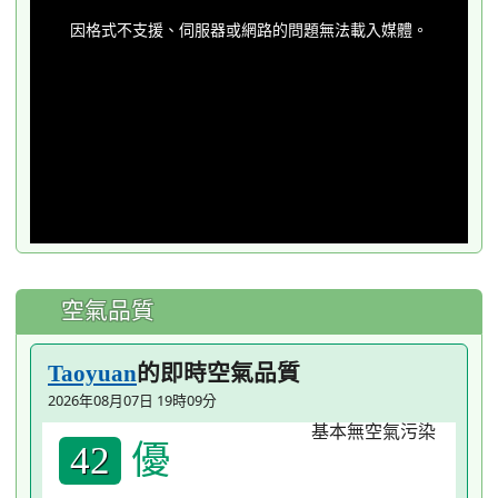
This
is
a
因格式不支援、伺服器或網路的問題無法載入媒體。
modal
window.
空氣品質
的即時空氣品質
Taoyuan
2026年08月07日 19時09分
優
42