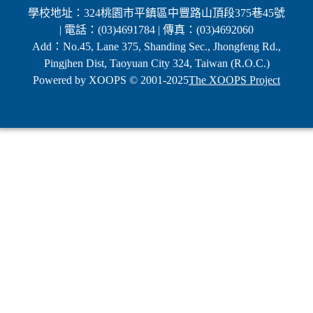
學校地址：324桃園市平鎮區中豐路山頂段375巷45號
| 電話：(03)4691784 | 傳真：(03)4692060
Add：No.45, Lane 375, Shanding Sec., Jhongfeng Rd.,
Pingjhen Dist, Taoyuan City 324, Taiwan (R.O.C.)
Powered by XOOPS © 2001-2025
The XOOPS Project