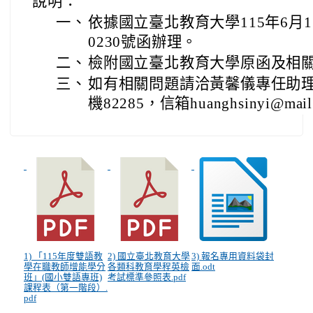
說明：
一、
依據國立臺北教育大學115年6月1
0230號函辦理。
二、
檢附國立臺北教育大學原函及相關
三、
如有相關問題請洽黃馨儀專任助理，電話
機82285，信箱huanghsinyi@mail.
1) 「115年度雙語教
2) 國立臺北教育大學
3) 報名專用資料袋封
學在職教師增能學分
各類科教育學程英檢
面.odt
班」(國小雙語專班)
考試標準參照表.pdf
課程表（第一階段）.
pdf