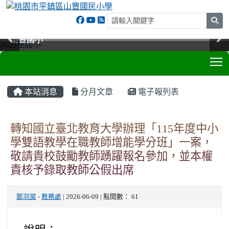
sea
山豐國小
山豐國小
山豐國小
山豐國小
T
:::
本站消息
分月文章
電子報列表
轉知國立臺北教育大學辦理「115年度中小
學雙語教學在職教師增能學分班」一案，
敬請貴校鼓勵教師踴躍報名參加，並本權
責核予錄取教師公假出席
鄭羽棠
-
教務處
| 2026-06-09 | 點閱數： 61