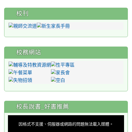
校刊
校務網站
:::
校長說書_好書推薦
This
is
a
因格式不支援、伺服器或網路的問題無法載入媒體。
modal
window.