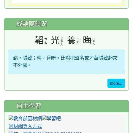
成語隨時背
韜
光
養
晦
ㄍ
ㄏ
ㄊ
ㄧ
ˇ
ˋ
ㄨ
ㄨ
ㄠ
ㄤ
ㄤ
ㄟ
韜，隱藏；晦，昏暗。比喻把聲名或才華隱藏起來
不外露。
more...
自主學習
因材網登入方式