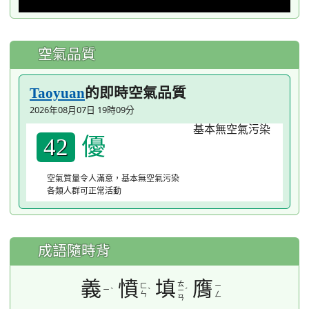
空氣品質
的即時空氣品質
Taoyuan
2026年08月07日 19時09分
優
42
空氣質量令人滿意，基本無空氣污染
各類人群可正常活動
成語隨時背
義
憤
填
膺
ㄊ
ㄈ
ㄧ
ㄧ
ˋ
ˋ
ˊ
ㄧ
ㄣ
ㄥ
ㄢ