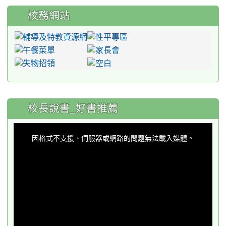
校務網站
:::
校長說書_好書推薦
This
is
a
因格式不支援、伺服器或網路的問題無法載入媒體。
modal
window.