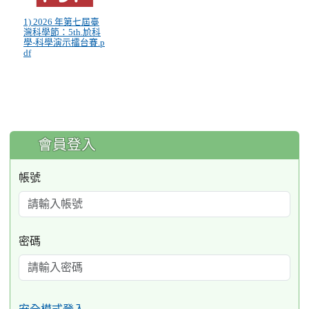
1) 2026 年第七屆臺
灣科學節：5th.尬科
學-科學演示擂台賽.p
df
:::
會員登入
帳號
密碼