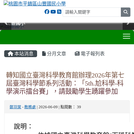
sea
山豐國小
山豐國小
山豐國小
山豐國小
T
:::
本站消息
分月文章
電子報列表
轉知國立臺灣科學教育館辦理2026年第七
屆臺灣科學節系列活動：「5th.尬科學-科
學演示擂台賽」，請鼓勵學生踴躍參加
鄭羽棠
-
教務處
| 2026-06-09 | 點閱數： 39
說明：