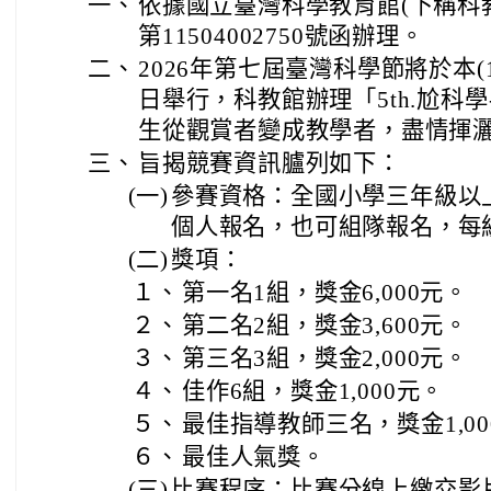
一、
依據國立臺灣科學教育館(下稱科教
第11504002750號函辦理。
二、
2026年第七屆臺灣科學節將於本(11
日舉行，科教館辦理「5th.尬科
生從觀賞者變成教學者，盡情揮
三、
旨揭競賽資訊臚列如下：
(一)
參賽資格：全國小學三年級以
個人報名，也可組隊報名，每
(二)
獎項：
１、
第一名1組，獎金6,000元。
２、
第二名2組，獎金3,600元。
３、
第三名3組，獎金2,000元。
４、
佳作6組，獎金1,000元。
５、
最佳指導教師三名，獎金1,00
６、
最佳人氣獎。
(三)
比賽程序：比賽分線上繳交影