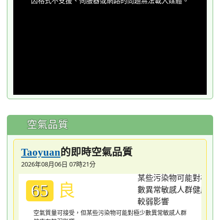
因格式不支援、伺服器或網路的問題無法載入媒體。
modal
window.
空氣品質
的即時空氣品質
Taoyuan
2026年08月06日 07時21分
良
65
空氣質量可接受，但某些污染物可能對極少數異常敏感人群