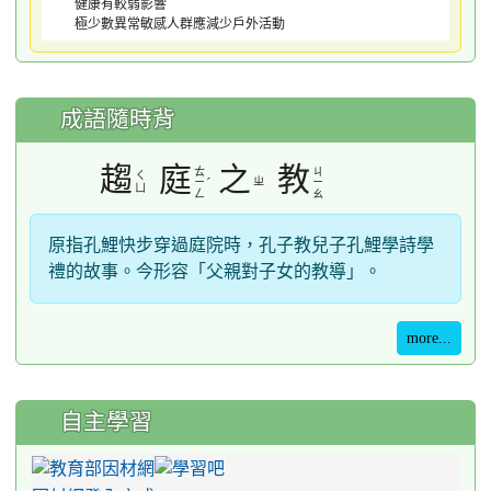
健康有較弱影響
極少數異常敏感人群應減少戶外活動
成語隨時背
趨
庭
之
教
ㄊ
ㄐ
ㄑ
ˊ
ㄓ
ㄧ
ㄧ
ㄩ
ㄥ
ㄠ
原指孔鯉快步穿過庭院時，孔子教兒子孔鯉學詩學
禮的故事。今形容「父親對子女的教導」。
more...
自主學習