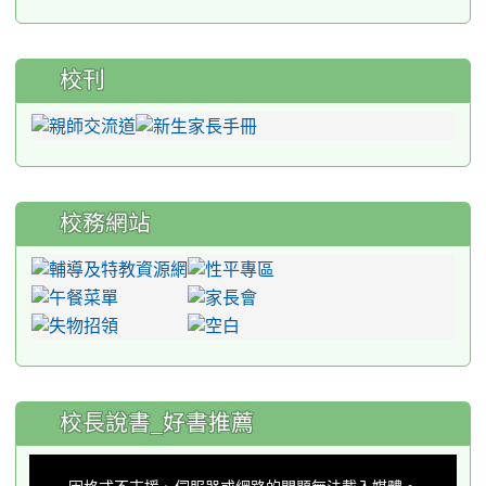
校刊
校務網站
:::
校長說書_好書推薦
This
is
a