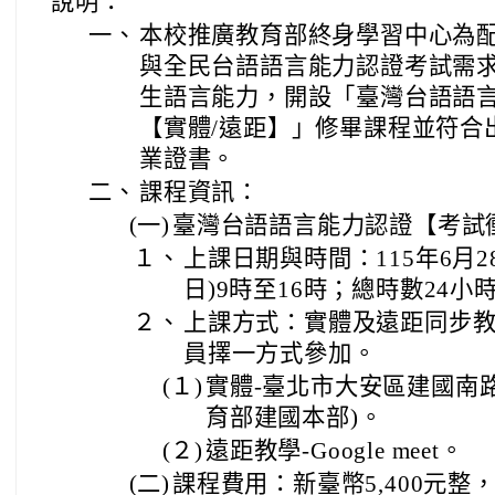
說明：
一、
本校推廣教育部終身學習中心為
與全民台語語言能力認證考試需
生語言能力，開設「臺灣台語語
【實體/遠距】」修畢課程並符合
業證書。
二、
課程資訊：
(一)
臺灣台語語言能力認證【考試
１、
上課日期與時間：115年6月28
日)9時至16時；總時數24小
２、
上課方式：實體及遠距同步教學（
員擇一方式參加。
(１)
實體-臺北市大安區建國南路
育部建國本部)。
(２)
遠距教學-Google meet。
(二)
課程費用：新臺幣5,400元整