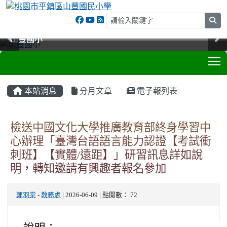
sea
山豐國小
山豐國小
山豐國小
山豐國小
T
:::
本站消息
分月文章
電子報列表
檢送中國文化大學推廣教育部終身學習中
心辦理「臺灣台語語言能力認證【考試衝
刺班】【實體/遠距】」研習訊息詳如說
明，轉知邀請有興趣者報名參加
鄭羽棠
-
教務處
| 2026-06-09 | 點閱數： 72