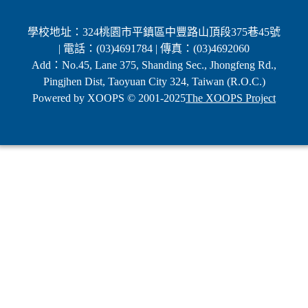
學校地址：324桃園市平鎮區中豐路山頂段375巷45號
| 電話：(03)4691784 | 傳真：(03)4692060
Add：No.45, Lane 375, Shanding Sec., Jhongfeng Rd.,
Pingjhen Dist, Taoyuan City 324, Taiwan (R.O.C.)
Powered by XOOPS © 2001-2025
The XOOPS Project