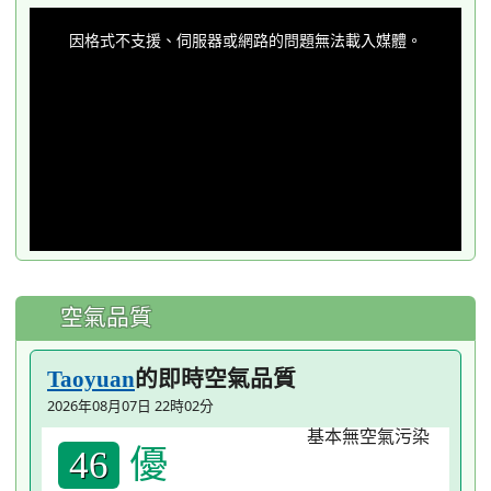
This
is
a
因格式不支援、伺服器或網路的問題無法載入媒體。
modal
window.
空氣品質
的即時空氣品質
Taoyuan
2026年08月07日 22時02分
優
46