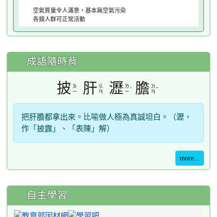
空氣質量令人滿意，基本無空氣污染
各類人群可正常活動
成語隨時背
披
肝
瀝
膽
ㄆ
ㄍ
ㄌ
ㄉ
ˋ
ˇ
ㄧ
ㄢ
ㄧ
ㄢ
把肝膽都拿出來。比喻做人極為真誠坦白。（瀝，
作「披露」、「表陳」解）
more...
自主學習