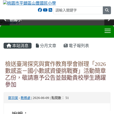
sea
山豐國小
山豐國小
山豐國小
山豐國小
T
:::
本站消息
分月文章
電子報列表
檢送臺灣探究與實作教育學會辦理「2026
數感盃－國小數感資優挑戰賽」活動簡章
乙份，敬請惠予公告並鼓勵貴校學生踴躍
參加
鄭羽棠
-
教務處
| 2026-06-09 | 點閱數： 51