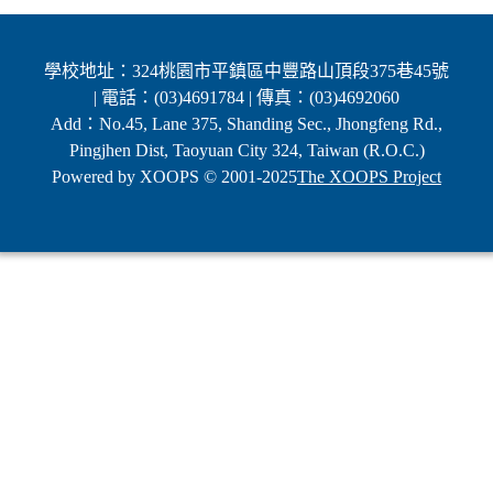
學校地址：324桃園市平鎮區中豐路山頂段375巷45號
| 電話：(03)4691784 | 傳真：(03)4692060
Add：No.45, Lane 375, Shanding Sec., Jhongfeng Rd.,
Pingjhen Dist, Taoyuan City 324, Taiwan (R.O.C.)
Powered by XOOPS © 2001-2025
The XOOPS Project