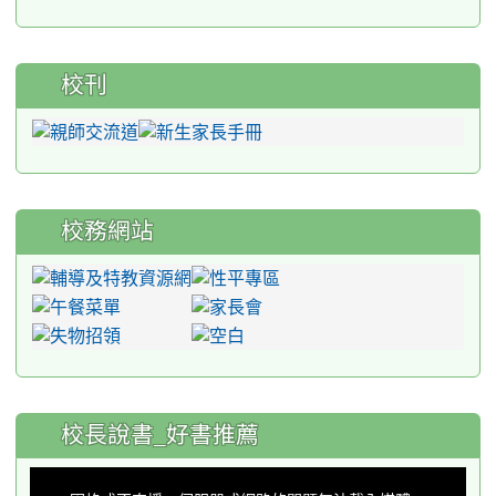
校刊
校務網站
:::
校長說書_好書推薦
This
is
a