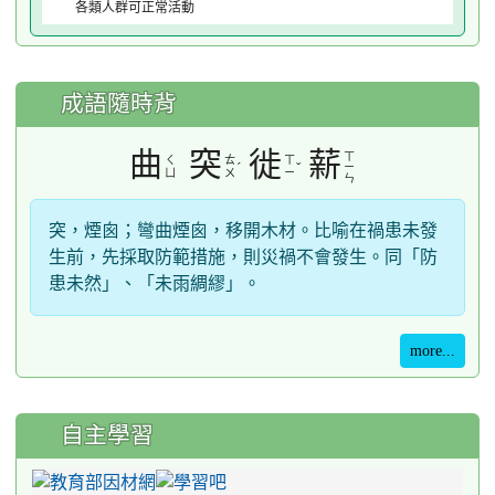
各類人群可正常活動
成語隨時背
曲
突
徙
薪
ㄒ
ㄑ
ㄊ
ㄒ
ˊ
ˇ
ㄧ
ㄩ
ㄨ
ㄧ
ㄣ
突，煙囪；彎曲煙囪，移開木材。比喻在禍患未發
生前，先採取防範措施，則災禍不會發生。同「防
患未然」、「未雨綢繆」。
more...
自主學習