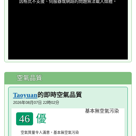
因格式不支援、伺服器或網路的問題無法載入媒體。
modal
window.
空氣品質
的即時空氣品質
Taoyuan
2026年08月07日 22時02分
優
46
空氣質量令人滿意，基本無空氣污染