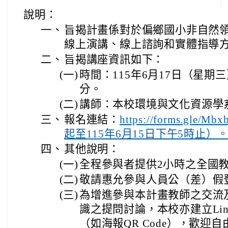
說明：
一、
旨揭計畫係對於偏鄉國小非自然
線上演講、線上諮詢和實體指導
二、
旨揭講座資訊如下：
(一)
時間：115年6月17日（星期三
分。
(二)
講師：本校環境與文化資源學
三、
報名連結：
https://forms.gle/
起至115年6月15日下午5時止）
四、
其他說明：
(一)
全程參與者提供2小時之全國
(二)
敬請惠允參與人員公（差）假
(三)
為增進參與本計畫教師之交流
識之提問討論，本校亦建立Li
（如海報QR Code），歡迎