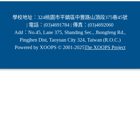
學校地址：324桃園市平鎮區中豐路山頂段375巷45號
| 電話：(03)4691784 | 傳真：(03)4692060
Add：No.45, Lane 375, Shanding Sec., Jhongfeng Rd.,
Pingjhen Dist, Taoyuan City 324, Taiwan (R.O.C.)
Powered by XOOPS © 2001-2025
The XOOPS Project