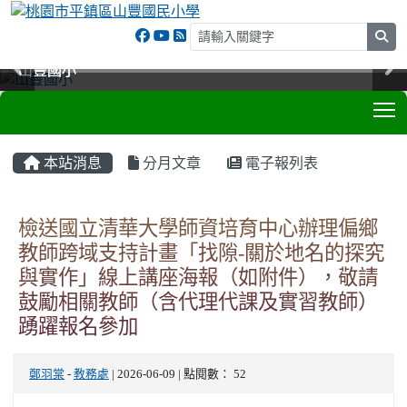
sea
山豐國小
山豐國小
山豐國小
山豐國小
T
:::
本站消息
分月文章
電子報列表
檢送國立清華大學師資培育中心辦理偏鄉
教師跨域支持計畫「找隙-關於地名的探究
與實作」線上講座海報（如附件），敬請
鼓勵相關教師（含代理代課及實習教師）
踴躍報名參加
鄭羽棠
-
教務處
| 2026-06-09 | 點閱數： 52