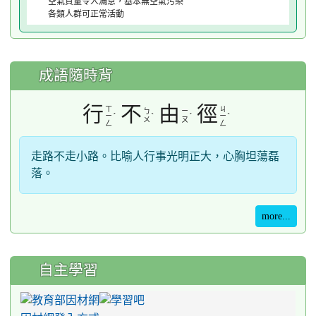
空氣質量令人滿意，基本無空氣污染
各類人群可正常活動
成語隨時背
行
不
由
徑
ㄒ
ㄐ
ㄅ
ㄧ
ˊ
ˋ
ˊ
ˋ
ㄧ
ㄧ
ㄨ
ㄡ
ㄥ
ㄥ
走路不走小路。比喻人行事光明正大，心胸坦蕩磊
落。
more...
自主學習