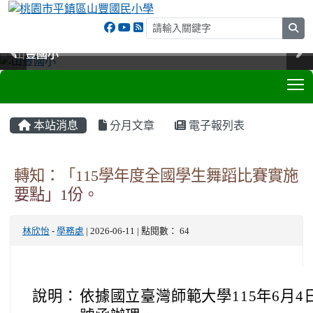
sea
山豐國小
山豐國小
山豐國小
山豐國小
T
:::
本站消息
分月文章
電子報列表
轉知：「115學年度全國學生舞蹈比賽實施
要點」1份。
林欣怡
-
學務處
| 2026-06-11 | 點閱數： 64
說明：
依據國立臺灣師範大學115年6月4日師