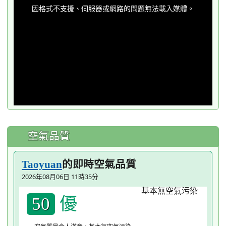
is
a
因格式不支援、伺服器或網路的問題無法載入媒體。
modal
window.
空氣品質
的即時空氣品質
Taoyuan
2026年08月06日 11時35分
優
50