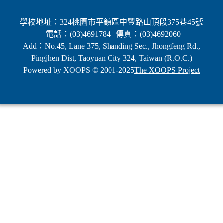
學校地址：324桃園市平鎮區中豐路山頂段375巷45號
| 電話：(03)4691784 | 傳真：(03)4692060
Add：No.45, Lane 375, Shanding Sec., Jhongfeng Rd.,
Pingjhen Dist, Taoyuan City 324, Taiwan (R.O.C.)
Powered by XOOPS © 2001-2025
The XOOPS Project