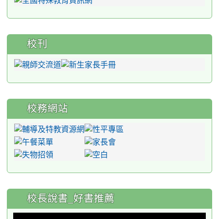
校刊
校務網站
:::
校長說書_好書推薦
This