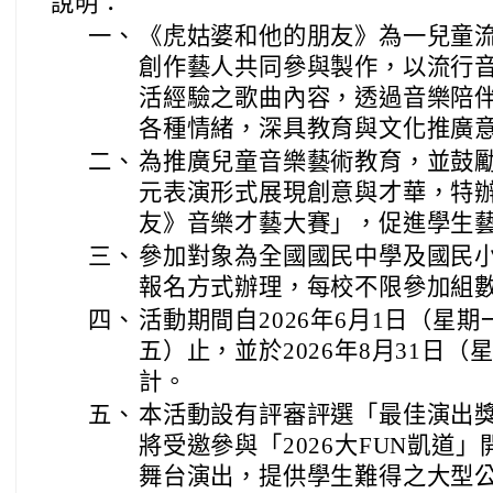
說明：
一、
《虎姑婆和他的朋友》為一兒童
創作藝人共同參與製作，以流行
活經驗之歌曲內容，透過音樂陪
各種情緒，深具教育與文化推廣
二、
為推廣兒童音樂藝術教育，並鼓
元表演形式展現創意與才華，特
友》音樂才藝大賽」，促進學生
三、
參加對象為全國國民中學及國民
報名方式辦理，每校不限參加組
四、
活動期間自2026年6月1日（星期
五）止，並於2026年8月31日
計。
五、
本活動設有評審評選「最佳演出
將受邀參與「2026大FUN凱道
舞台演出，提供學生難得之大型