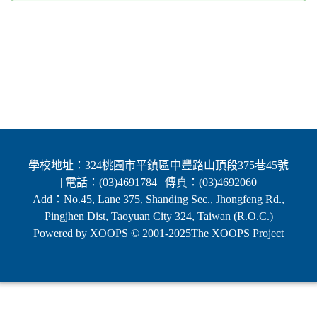
學校地址：324桃園市平鎮區中豐路山頂段375巷45號
| 電話：(03)4691784 | 傳真：(03)4692060
Add：No.45, Lane 375, Shanding Sec., Jhongfeng Rd.,
Pingjhen Dist, Taoyuan City 324, Taiwan (R.O.C.)
Powered by XOOPS © 2001-2025
The XOOPS Project