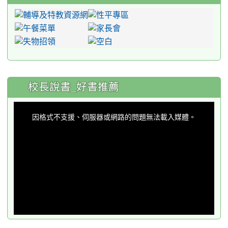
:::
校長說書_好書推薦
This
is
a
因格式不支援、伺服器或網路的問題無法載入媒體。
modal
window.