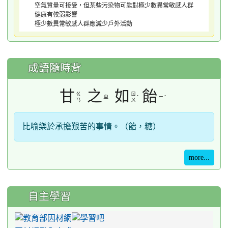
空氣質量可接受，但某些污染物可能對極少數異常敏感人群
健康有較弱影響
極少數異常敏感人群應減少戶外活動
成語隨時背
甘
之
如
飴
ㄍ
ㄖ
ㄓ
ˊ
ㄧ
ˊ
ㄢ
ㄨ
比喻樂於承擔艱苦的事情。（飴，糖）
more...
自主學習