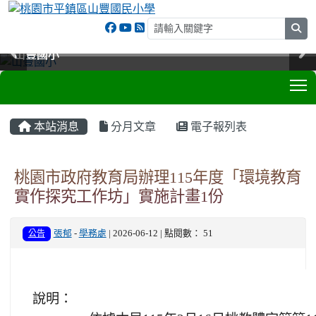
sea
山豐國小
山豐國小
山豐國小
山豐國小
T
:::
本站消息
分月文章
電子報列表
桃園市政府教育局​​​​​​​辦理115年度「環境教育
實作探究工作坊」實施計畫1份
公告
張郁
-
學務處
| 2026-06-12 | 點閱數： 51
說明：