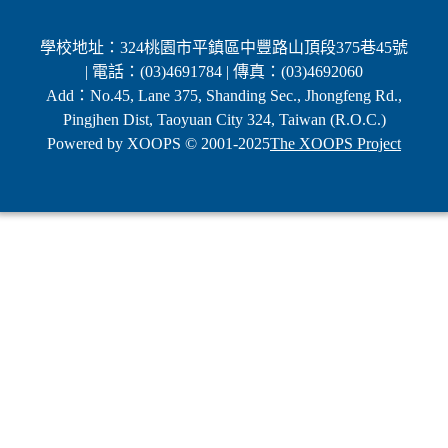
學校地址：324桃園市平鎮區中豐路山頂段375巷45號
| 電話：(03)4691784 | 傳真：(03)4692060
Add：No.45, Lane 375, Shanding Sec., Jhongfeng Rd.,
Pingjhen Dist, Taoyuan City 324, Taiwan (R.O.C.)
Powered by XOOPS © 2001-2025
The XOOPS Project