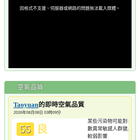
This
is
a
因格式不支援、伺服器或網路的問題無法載入媒體。
modal
window.
空氣品質
的即時空氣品質
Taoyuan
2026年08月08日 03時09分
良
55