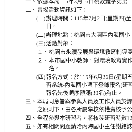
一、
依據本局115年3月16日桃教體字第第11
二、
旨揭活動資訊如下：
(一)
辦理時間：115年7月2日(星期四)至
日。
(二)
辦理地點：桃園市大園區內海國小
(三)
活動對象：
１、
桃園市永續發展與環境教育輔導
２、
本市國中小教師，對環境教育實
名。
(四)
報名方式：於115年6月26日(星
習系統-內海國小項下登錄報名(研習代碼：
報名先後順序額滿(30名)為止。
三、
本局同意旨案參與人員及工作人員於課
之原則下，由各所屬學校依權責核予公
四、
全程參與本研習者，將核發研習時數1
五、
如有相關問題請洽內海國小主任謝銘誌，電