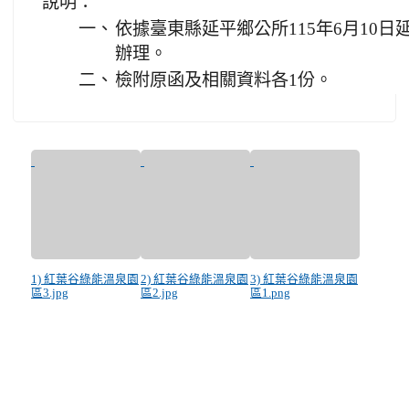
說明：
一、
依據臺東縣延平鄉公所115年6月10日延鄉
辦理。
二、
檢附原函及相關資料各1份。
1) 紅葉谷綠能溫泉園
2) 紅葉谷綠能溫泉園
3) 紅葉谷綠能溫泉園
區3.jpg
區2.jpg
區1.png