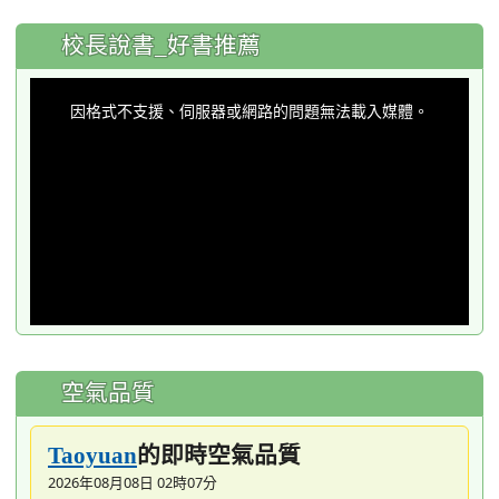
:::
校長說書_好書推薦
This
is
a
因格式不支援、伺服器或網路的問題無法載入媒體。
modal
window.
空氣品質
的即時空氣品質
Taoyuan
2026年08月08日 02時07分