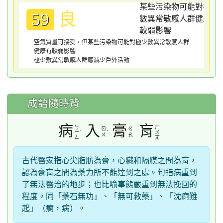
良
59
空氣質量可接受，但某些污染物可能對極少數異常敏感人群
健康有較弱影響
極少數異常敏感人群應減少戶外活動
成語隨時背
病
入
膏
肓
ㄅ
ㄏ
ㄖ
ㄍ
ˋ
ˋ
ㄧ
ㄨ
ㄨ
ㄠ
ㄥ
ㄤ
古代醫家指心尖脂肪為膏，心臟和隔膜之間為肓，
認為膏肓之間為藥力所不能達到之處。句指病重到
了無法醫治的地步；也比喻事態嚴重到無法挽回的
程度。同「藥石無功」、「無可救藥」、「沈痾難
起」（痾，病）。