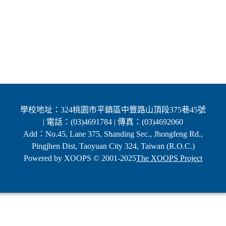
學校地址：324桃園市平鎮區中豐路山頂段375巷45號
| 電話：(03)4691784 | 傳真：(03)4692060
Add：No.45, Lane 375, Shanding Sec., Jhongfeng Rd.,
Pingjhen Dist, Taoyuan City 324, Taiwan (R.O.C.)
Powered by XOOPS © 2001-2025
The XOOPS Project