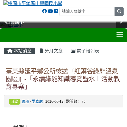
sea
山豐國小
山豐國小
山豐國小
山豐國小
T
:::
本站消息
分月文章
電子報列表
臺東縣延平鄉公所檢送『紅葉谷綠能溫泉
園區』-「永續綠能知識導覽暨水上活動教
育專案」
活動
張郁
-
學務處
| 2026-06-12 | 點閱數： 76