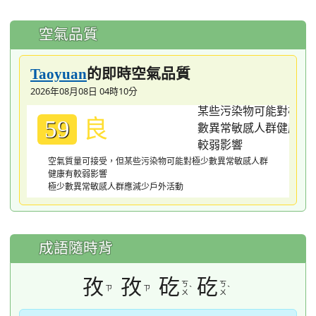
空氣品質
的即時空氣品質
Taoyuan
2026年08月08日 04時10分
良
59
空氣質量可接受，但某些污染物可能對極少數異常敏感人群
健康有較弱影響
極少數異常敏感人群應減少戶外活動
成語隨時背
孜
孜
矻
矻
ㄎ
ㄎ
ㄗ
ㄗ
ˋ
ˋ
ㄨ
ㄨ