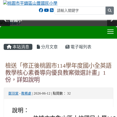
sea
山豐國小
山豐國小
山豐國小
山豐國小
T
:::
本站消息
分月文章
電子報列表
檢送「修正後桃園市114學年度國小全英語
教學核心素養導向優良教案徵選計畫」1
份，詳如說明
鄭羽棠
-
教務處
| 2026-06-12 | 點閱數： 32
說明：