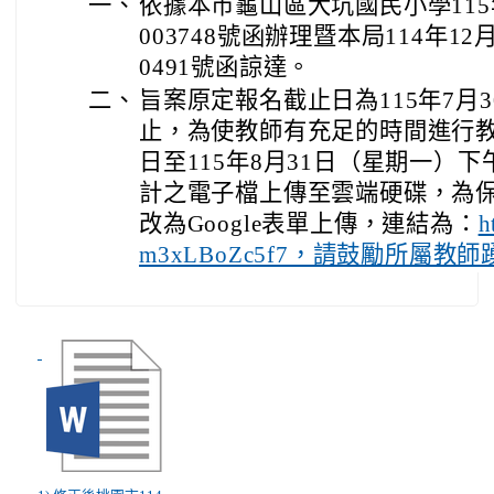
一、
依據本市龜山區大坑國民小學115年
003748號函辦理暨本局114年12月
0491號函諒達。
二、
旨案原定報名截止日為115年7月
止，為使教師有充足的時間進行
日至115年8月31日（星期一）
計之電子檔上傳至雲端硬碟，為
改為Google表單上傳，連結為：
h
m3xLBoZc5f7，請鼓勵所屬教