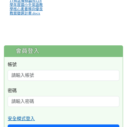
1) 修正後桃園市114
學年度國小全英語教
學核心素養導向優良
教案徵選計畫.docx
:::
會員登入
帳號
密碼
安全模式登入