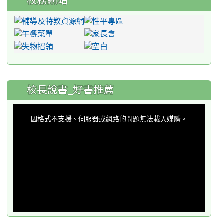
校務網站
:::
校長說書_好書推薦
This
is
a
因格式不支援、伺服器或網路的問題無法載入媒體。
modal
window.