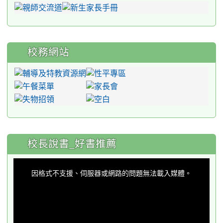
校務網站
:::
校長說書_好書推薦
This
is
a
因格式不支援、伺服器或網路的問題無法載入媒體。
modal
window.