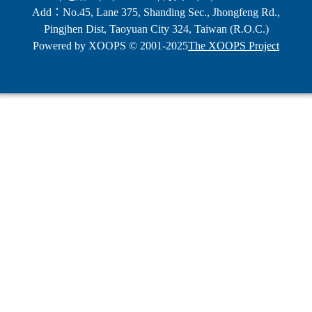
Add：No.45, Lane 375, Shanding Sec., Jhongfeng Rd.,
Pingjhen Dist, Taoyuan City 324, Taiwan (R.O.C.)
Powered by XOOPS © 2001-2025
The XOOPS Project