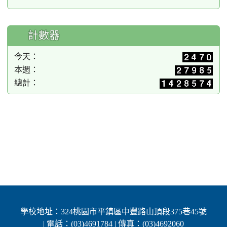
計數器
今天：
本週：
總計：
學校地址：324桃園市平鎮區中豐路山頂段375巷45號
| 電話：(03)4691784 | 傳真：(03)4692060