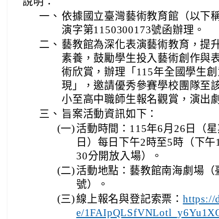
說明：
一、
依據國立臺灣藝術教育館（以下稱藝
演字第1150300173號函辦理。
二、
藝教館為深化表演藝術教育，提
素養，鼓勵學生投入藝術創作與
術欣賞，辦理「115年全國學生
現」，邀請優秀參賽學校團隊至
小至高中職師生報名觀賞，演出
三、
旨案活動資訊如下：
(一)
活動時間：115年6月26日（
日）每日下午2時至5時（下午
30分開放入場）。
(二)
活動地點：藝教館南海劇場（
號）。
(三)
線上報名與登記索票：
https:/
e/1FAIpQLSfVNLotl_y6Yu1XO