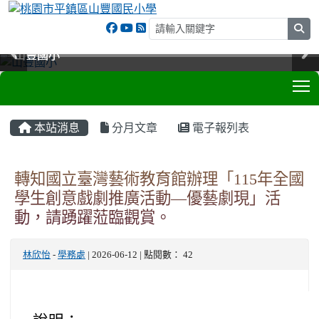
sea
山豐國小
山豐國小
山豐國小
山豐國小
T
:::
本站消息
分月文章
電子報列表
轉知國立臺灣藝術教育館辦理「115年全國
學生創意戲劇推廣活動—優藝劇現」活
動，請踴躍蒞臨觀賞。
林欣怡
-
學務處
| 2026-06-12 | 點閱數： 42