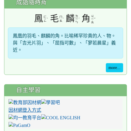
成語隨時背
鳳
毛
麟
角
ㄌ
ㄐ
ㄈ
ㄇ
ˋ
ˊ
ˊ
ˇ
ㄧ
ㄧ
ㄥ
ㄠ
ㄣ
ㄠ
鳳凰的羽毛、麒麟的角。比喻稀罕珍貴的人、物。
與「吉光片羽」、「屈指可數」、「寥若晨星」義
近。
more...
自主學習
因材網登入方式