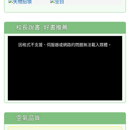
:::
校長說書_好書推薦
This
is
a
因格式不支援、伺服器或網路的問題無法載入媒體。
modal
window.
空氣品質