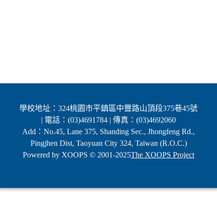
學校地址：324桃園市平鎮區中豐路山頂段375巷45號
| 電話：(03)4691784 | 傳真：(03)4692060
Add：No.45, Lane 375, Shanding Sec., Jhongfeng Rd.,
Pingjhen Dist, Taoyuan City 324, Taiwan (R.O.C.)
Powered by XOOPS © 2001-2025
The XOOPS Project