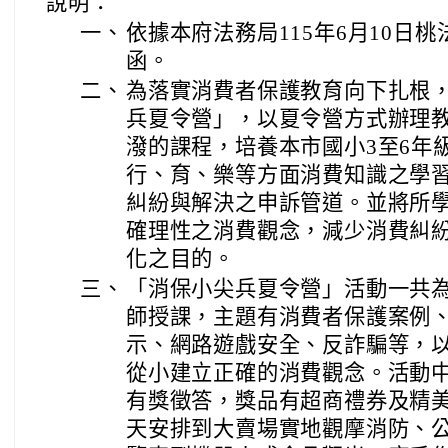
說明：
一、
依據本府法務局115年6月10日桃法消
函。
二、
為落實消費者保護教育向下扎根
兵夏令營」，以夏令營方式辦理
潑的課程，培養本市國小3至6年
行、育、樂等方面消費知識之學
糾紛與解決之申訴管道。並將所
確理性之消費觀念，減少消費糾
化之目的。
三、
「消保小尖兵夏令營」活動一共為
師授課，主題有消費者保護案例
示、網路遊戲安全、反詐騙等，
從小建立正確的消費觀念。活動
有獎徵答，獎品有超商禮券及精美
天安排到大賣場實地觀摩消防、