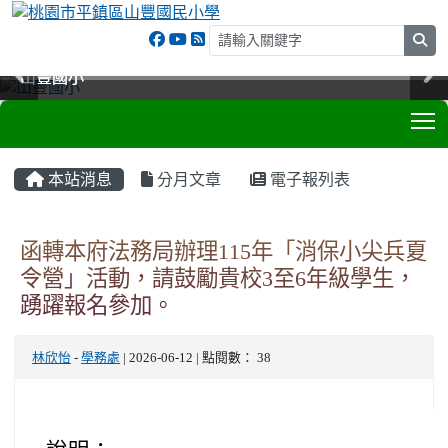
sea
山豐國小
山豐國小
山豐國小
山豐國小
T
:::
本站消息
分月文章
電子報列表
函轉本府法務局辦理115年「消保小尖兵夏
令營」活動，請鼓勵貴校3至6年級學生，
踴躍報名參加。
林欣怡
-
學務處
| 2026-06-12 | 點閱數： 38