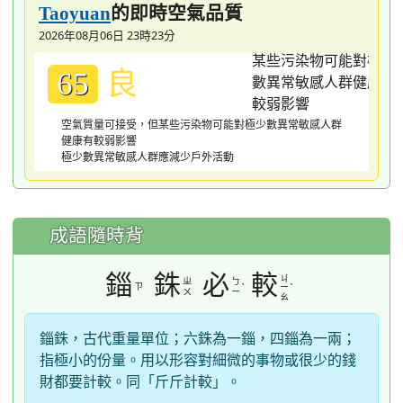
的即時空氣品質
Taoyuan
2026年08月06日 23時23分
良
65
空氣質量可接受，但某些污染物可能對極少數異常敏感人群
健康有較弱影響
極少數異常敏感人群應減少戶外活動
成語隨時背
錙
銖
必
較
ㄐ
ㄓ
ㄅ
ㄗ
ˋ
ˋ
ㄧ
ㄨ
ㄧ
ㄠ
錙銖，古代重量單位；六銖為一錙，四錙為一兩；
指極小的份量。用以形容對細微的事物或很少的錢
財都要計較。同「斤斤計較」。