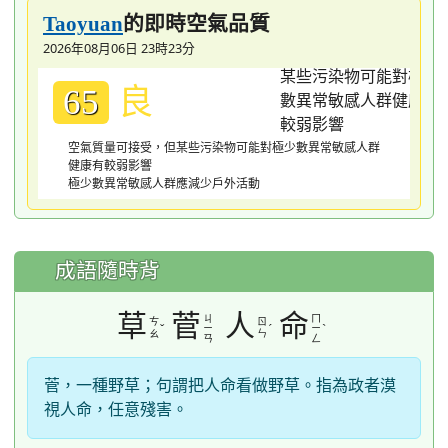
的即時空氣品質
Taoyuan
2026年08月06日 23時23分
良
65
空氣質量可接受，但某些污染物可能對極少數異常敏感人群
健康有較弱影響
極少數異常敏感人群應減少戶外活動
成語隨時背
草
菅
人
命
ㄐ
ㄇ
ㄘ
ㄖ
ˇ
ˊ
ˋ
ㄧ
ㄧ
ㄠ
ㄣ
ㄢ
ㄥ
菅，一種野草；句謂把人命看做野草。指為政者漠
視人命，任意殘害。