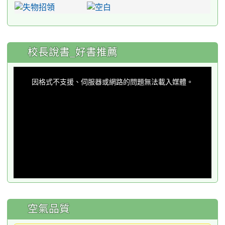
:::
校長說書_好書推薦
This
is
a
因格式不支援、伺服器或網路的問題無法載入媒體。
modal
window.
空氣品質