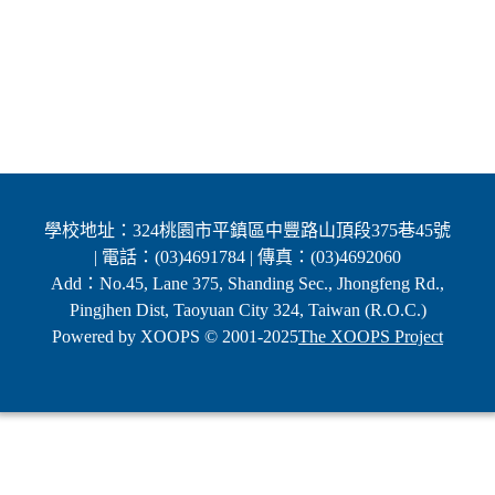
學校地址：324桃園市平鎮區中豐路山頂段375巷45號
| 電話：(03)4691784 | 傳真：(03)4692060
Add：No.45, Lane 375, Shanding Sec., Jhongfeng Rd.,
Pingjhen Dist, Taoyuan City 324, Taiwan (R.O.C.)
Powered by XOOPS © 2001-2025
The XOOPS Project