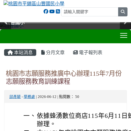
sea
山豐國小
山豐國小
山豐國小
山豐國小
T
:::
本站消息
分月文章
電子報列表
桃園市志願服務推廣中心辦理115年7月份
志願服務教育訓練課程
邱彥毓
-
學務處
| 2026-06-12 | 點閱數： 50
一、
依據蜂湧數位商店115年6月11日蜂
辦理。