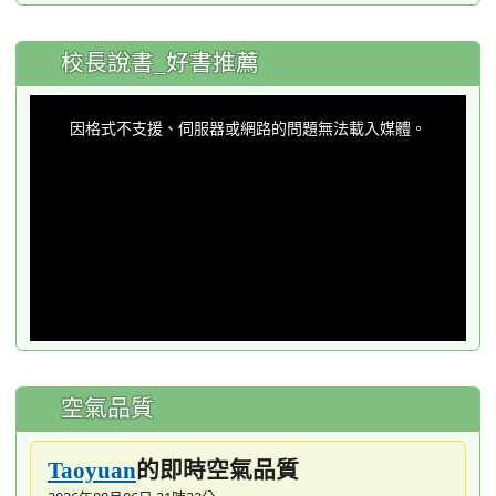
:::
校長說書_好書推薦
This
is
a
因格式不支援、伺服器或網路的問題無法載入媒體。
modal
window.
空氣品質
的即時空氣品質
Taoyuan