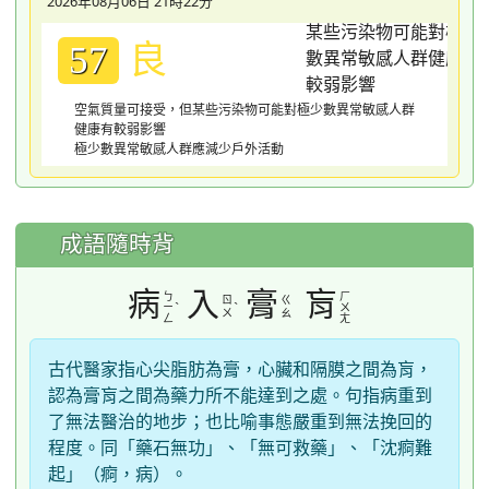
2026年08月06日 21時22分
良
57
空氣質量可接受，但某些污染物可能對極少數異常敏感人群
健康有較弱影響
極少數異常敏感人群應減少戶外活動
成語隨時背
病
入
膏
肓
ㄅ
ㄏ
ㄖ
ㄍ
ˋ
ˋ
ㄧ
ㄨ
ㄨ
ㄠ
ㄥ
ㄤ
古代醫家指心尖脂肪為膏，心臟和隔膜之間為肓，
認為膏肓之間為藥力所不能達到之處。句指病重到
了無法醫治的地步；也比喻事態嚴重到無法挽回的
程度。同「藥石無功」、「無可救藥」、「沈痾難
起」（痾，病）。