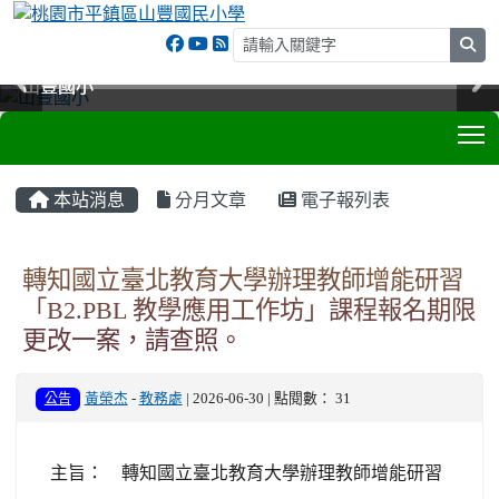
sea
山豐國小
山豐國小
山豐國小
山豐國小
T
:::
本站消息
分月文章
電子報列表
轉知國立臺北教育大學辦理教師增能研習
「B2.PBL 教學應用工作坊」課程報名期限
更改一案，請查照。
公告
黃榮杰
-
教務處
| 2026-06-30 | 點閱數： 31
主旨： 轉知國立臺北教育大學辦理教師增能研習