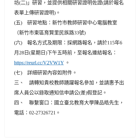
坊(二)」研習，並提供相關研習證明佐證(請於報名
表單上傳研習證明)。
(五) 研習地點：新竹市教師研習中心電腦教室
（新竹市東區育賢里民族路33號)
(六) 報名方式及期限：採網路報名，請於115年6
月28日(星期日)下午五時前，至報名連結報名：
https://reurl.cc/V2VW1Y
。
(七) 詳細研習內容如附件。
三、 請轉知貴校教師踴躍報名參加，並請惠予出
席人員公以錄取通知信申請公(差)假登記。
四、 聯繫窗口：國立臺北教育大學陳品皓先生，
電話：02-27326721。