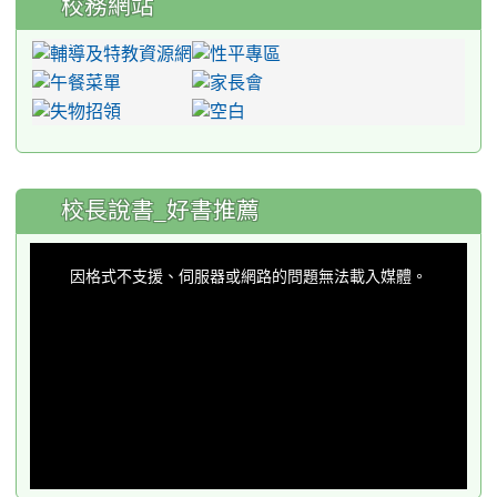
校務網站
:::
校長說書_好書推薦
This
is
a
因格式不支援、伺服器或網路的問題無法載入媒體。
modal
window.