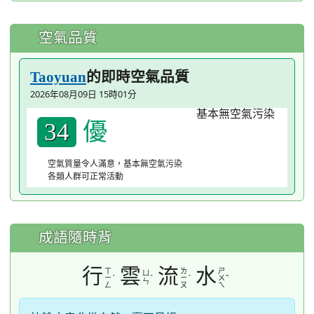
空氣品質
的即時空氣品質
Taoyuan
2026年08月09日 15時01分
優
34
空氣質量令人滿意，基本無空氣污染
各類人群可正常活動
成語隨時背
行
雲
流
水
ㄒ
ㄌ
ㄕ
ㄩ
ˊ
ˊ
ˊ
ˇ
ㄧ
ㄧ
ㄨ
ㄣ
ㄥ
ㄡ
ㄟ