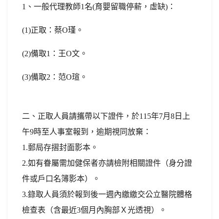
1、一般代理教師1名(育嬰留職停薪，虛缺)：
(1)正取：蔡O瑾。
(2)備取1：王O文。
(3)備取2：范O瑄。
二、正取人員請攜帶以下證件，於115年7月8日上
午9時至人事室報到，逾期視同放棄：
1.郵局存摺封面影本。
2.如有眷屬需加健保者亦請檢附相關證件（身分證
件或戶口名簿影本）。
3.錄取人員須於報到後一週內繳繳交公立醫院體格
檢查表（含最近3個月內胸部Ｘ光透視）。