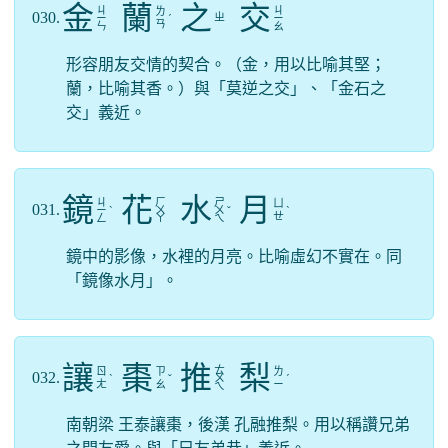
金
蘭
之
交
ㄐ
ㄐ
ㄌ
030.
ㄓ
ㄧ
ˊ
ㄧ
ㄢ
ㄣ
ㄠ
形容朋友交情的契合。（金，用以比喻其堅；
蘭，比喻其香。）與「莫逆之交」、「金石之
交」義近。
鏡
花
水
月
ㄐ
ㄏ
ㄕ
ㄩ
031.
ㄧ
ˋ
ㄨ
ㄨ
ˇ
ˋ
ㄝ
ㄥ
ㄚ
ㄟ
鏡中的影像，水裡的月亮。比喻虛幻不實在。同
「鏡像水月」。
讓
棗
推
梨
ㄊ
ㄖ
ㄗ
ㄌ
032.
ˋ
ˇ
ㄨ
ˊ
ㄤ
ㄠ
ㄧ
ㄟ
南朝梁 王泰讓棗，後漢 孔融推梨。用以稱讚兄弟