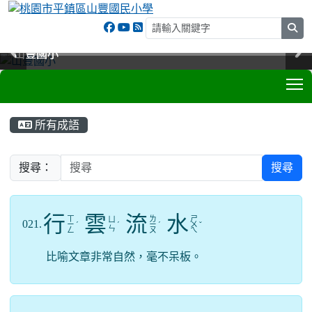
sea
山豐國小
山豐國小
山豐國小
山豐國小
T
:::
所有成語
搜尋：
搜尋
行
雲
流
水
ㄒ
ㄌ
ㄕ
ㄩ
021.
ㄧ
ˊ
ˊ
ㄧ
ˊ
ㄨ
ˇ
ㄣ
ㄥ
ㄡ
ㄟ
比喻文章非常自然，毫不呆板。