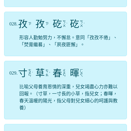
孜
孜
矻
矻
ㄎ
ㄎ
028.
ㄗ
ㄗ
ˋ
ˋ
ㄨ
ㄨ
形容人勤勉努力，不懈怠。意同「孜孜不倦」、
「焚膏繼晷」、「夙夜匪懈」。
寸
草
春
暉
ㄘ
ㄔ
ㄏ
ㄘ
029.
ㄨ
ˋ
ˇ
ㄨ
ㄨ
ㄠ
ㄣ
ㄣ
ㄟ
比喻父母養育恩情的深重，兒女竭盡心力亦難以
回報。（寸草，一寸長的小草，指兒女；春暉，
春天溫暖的陽光，指父母對兒女細心的呵護與教
養）