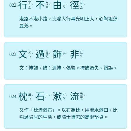
行
不
由
徑
ㄒ
ㄐ
ㄅ
ㄧ
022.
ㄧ
ˊ
ˋ
ˊ
ㄧ
ˋ
ㄨ
ㄡ
ㄥ
ㄥ
走路不走小路。比喻人行事光明正大，心胸坦蕩
磊落。
文
過
飾
非
ㄍ
ㄨ
ㄈ
023.
ㄕ
ˋ
ㄨ
ˋ
ˋ
ㄣ
ㄟ
ㄛ
文：掩飾。飾：遮掩、偽裝。掩飾過失、錯誤。
枕
石
漱
流
ㄌ
ㄓ
ㄕ
024.
ㄕ
ˋ
ˊ
ˋ
ㄧ
ˊ
ㄣ
ㄨ
ㄡ
又作「枕流漱石」。以石為枕，用流水漱口。比
喻過隱居的生活，或隱士情志的高潔堅貞。