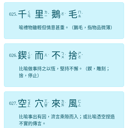
千
里
鵝
毛
ㄑ
ㄌ
ㄇ
025.
ㄜ
ㄧ
ˇ
ˊ
ˊ
ㄧ
ㄠ
ㄢ
喻禮物雖輕但情意甚重。（鵝毛，指物品微薄）
鍥
而
不
捨
ㄑ
ㄅ
ㄕ
026.
ㄦ
ㄧ
ˋ
ˊ
ˋ
ˇ
ㄨ
ㄜ
ㄝ
比喻做事持之以恆，堅持不懈。（鍥，雕刻；
捨，停止）
空
穴
來
風
ㄎ
ㄒ
ㄌ
ㄈ
027.
ㄨ
ㄩ
ˋ
ˊ
ㄞ
ㄥ
ㄥ
ㄝ
比喻事出有因，流言乘隙而入；或比喻憑空捏造
不實的傳言。