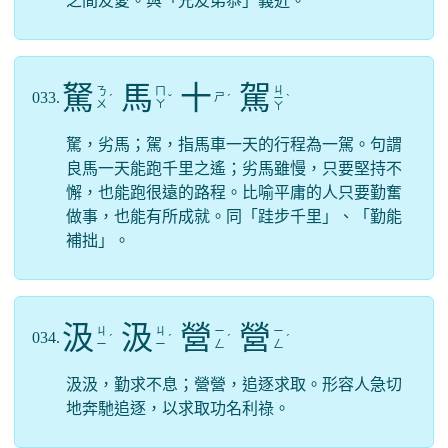
之間友愛。與「兄友弟恭」義近。
駑
馬
十
駕
ㄐ
ㄋ
ㄇ
033.
ㄕ
ˊ
ˇ
ˊ
ㄧ
ˋ
ㄨ
ㄚ
ㄚ
駑，劣馬；駕，指馬車一天的行程為一駕。句謂
良馬一天能跑千里之遙；劣馬雖慢，只要堅持不
懈，也能跑很遠的路程。比喻平庸的人只要勤奮
做事，也能有所成就。同「跬步千里」、「勤能
補拙」。
汲
汲
營
營
ㄐ
ㄐ
ㄧ
ㄧ
034.
ˊ
ˊ
ˊ
ˊ
ㄧ
ㄧ
ㄥ
ㄥ
汲汲，勤求不息；營營，追逐求取。形容人急切
地奔馳追逐，以求取功名利祿。