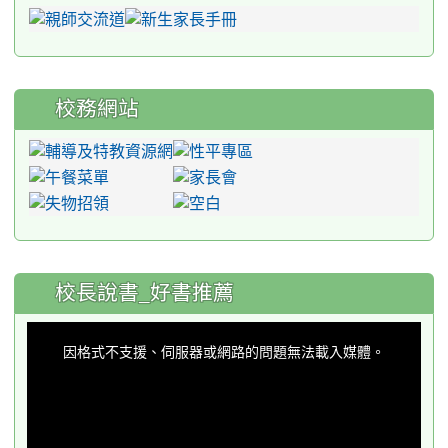
校務網站
:::
校長說書_好書推薦
This
is
a
因格式不支援、伺服器或網路的問題無法載入媒體。
modal
window.