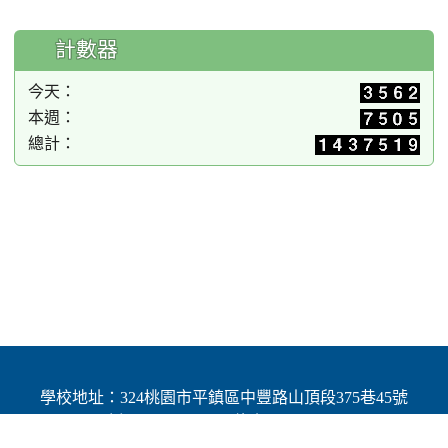
計數器
今天：
本週：
總計：
學校地址：324桃園市平鎮區中豐路山頂段375巷45號
| 電話：(03)4691784 | 傳真：(03)4692060
Add：No.45, Lane 375, Shanding Sec., Jhongfeng Rd.,