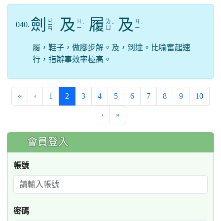
劍
及
履
及
ㄐ
ㄐ
ㄌ
ㄐ
040.
ㄧ
ˋ
ˊ
ˇ
ˊ
ㄧ
ㄩ
ㄧ
ㄢ
履，鞋子，做腳步解。及，到達。比喻奮起速
行，指辦事效率極高。
(current)
«
‹
1
2
3
4
5
6
7
8
9
10
›
»
:::
會員登入
帳號
密碼