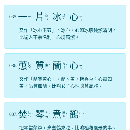
一
片
冰
心
ㄆ
ㄅ
ㄒ
035.
ㄧ
ㄧ
ˋ
ㄧ
ㄧ
ㄢ
ㄥ
ㄣ
又作「冰心玉壺」。冰心，心如冰般純潔清明。
比喻人不慕名利，心境高潔。
蕙
質
蘭
心
ㄏ
ㄒ
ㄌ
036.
ㄓ
ㄨ
ˋ
ˊ
ˊ
ㄧ
ㄢ
ㄟ
ㄣ
又作「蘭質蕙心」。蘭、蕙，皆香草；心靈如
蕙，品質如蘭。比喻女子心性聰慧高雅。
焚
琴
煮
鶴
ㄑ
ㄈ
ㄓ
ㄏ
037.
ˊ
ㄧ
ˊ
ˇ
ˋ
ㄣ
ㄨ
ㄜ
ㄣ
把琴當柴燒，烹煮鶴來吃。比喻極殺風景的事。