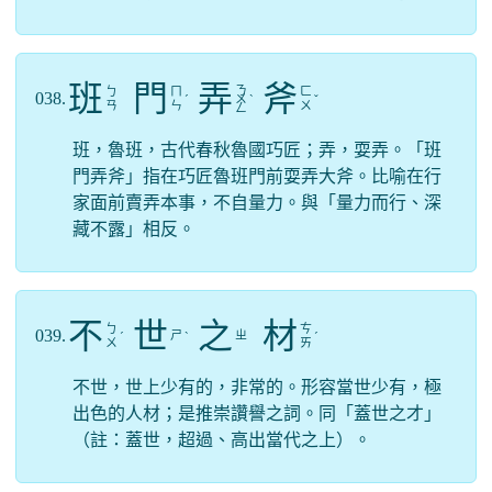
班
門
弄
斧
ㄋ
ㄅ
ㄇ
ㄈ
038.
ˊ
ㄨ
ˋ
ˇ
ㄢ
ㄣ
ㄨ
ㄥ
班，魯班，古代春秋魯國巧匠；弄，耍弄。「班
門弄斧」指在巧匠魯班門前耍弄大斧。比喻在行
家面前賣弄本事，不自量力。與「量力而行、深
藏不露」相反。
不
世
之
材
ㄅ
ㄘ
039.
ㄕ
ㄓ
ˊ
ˋ
ˊ
ㄨ
ㄞ
不世，世上少有的，非常的。形容當世少有，極
出色的人材；是推崇讚譽之詞。同「蓋世之才」
（註：蓋世，超過、高出當代之上）。