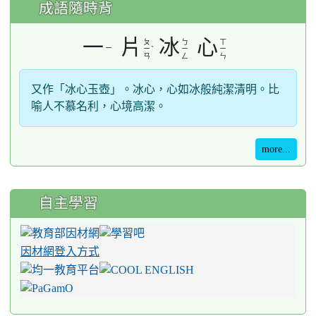
成語隨時背
一
片
冰
心
ㄆ
ㄅ
ㄒ
ㄧ
ˋ
ㄧ
ㄧ
ㄧ
ㄢ
ㄥ
ㄣ
又作「冰心玉壺」。冰心，心如冰般純潔清明。比
喻人不慕名利，心境高潔。
more...
自主學習
因材網登入方式