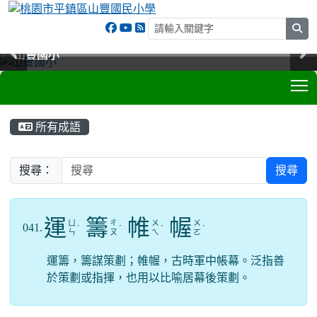
sea
山豐國小
山豐國小
山豐國小
山豐國小
T
:::
所有成語
搜尋：
搜尋
運
籌
帷
幄
ㄩ
ㄔ
ㄨ
ㄨ
041.
ˋ
ˊ
ˊ
ˋ
ㄣ
ㄡ
ㄟ
ㄛ
運籌，籌謀策劃；帷幄，古時軍中帳幕。泛指善
於策劃或指揮，也用以比喻居幕後策劃。