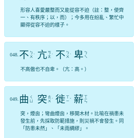
形容人喜愛嚴整而又能從容不迫（註：整，使齊
一、有秩序；以，而）；今多用在紛亂、繁忙中
顯得從容不迫的樣子。
不
亢
不
卑
ㄅ
ㄎ
ㄅ
ㄅ
048.
ˋ
ˋ
ˋ
ㄨ
ㄤ
ㄨ
ㄟ
不高傲也不自卑。（亢：高。）
曲
突
徙
薪
ㄒ
ㄑ
ㄊ
ㄒ
049.
ˊ
ˇ
ㄧ
ㄩ
ㄨ
ㄧ
ㄣ
突，煙囪；彎曲煙囪，移開木材。比喻在禍患未
發生前，先採取防範措施，則災禍不會發生。同
「防患未然」、「未雨綢繆」。