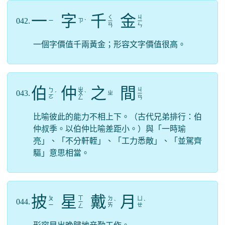
一
字
千
金
ㄑ
ㄐ
042.
ㄧ
ㄗ
ˋ
ㄧ
ㄧ
ㄢ
ㄣ
一個字價值千兩黃金；形容文字價值很高。
伯
仲
之
間
ㄓ
ㄐ
ㄅ
043.
ㄓ
ˊ
ㄨ
ˋ
ㄧ
ㄛ
ㄥ
ㄢ
比喻彼此的能力不相上下。（古代兄弟排行：伯
仲叔季。以伯仲比喻差距小。）與「一時瑜
亮」、「不分軒輊」、「工力悉敵」、「並駕齊
驅」意思相當。
披
星
戴
月
ㄒ
ㄆ
ㄉ
ㄩ
044.
ㄧ
ˋ
ˋ
ㄧ
ㄞ
ㄝ
ㄥ