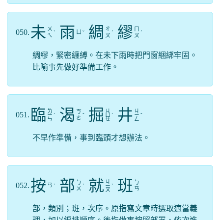
未
雨
綢
繆
ㄨ
ㄔ
ㄇ
050.
ㄩ
ˋ
ˇ
ˊ
ˊ
ㄟ
ㄡ
ㄡ
綢繆，緊密纏縛。在未下雨時把門窗綑綁牢固。
比喻事先做好準備工作。
臨
渴
掘
井
ㄌ
ㄐ
ㄐ
ㄎ
051.
ㄧ
ˊ
ˇ
ㄩ
ˊ
ㄧ
ˇ
ㄜ
ㄣ
ㄝ
ㄥ
不早作準備，事到臨頭才想辦法。
按
部
就
班
ㄐ
ㄅ
ㄅ
052.
ㄢ
ˋ
ˋ
ㄧ
ˋ
ㄨ
ㄢ
ㄡ
部，類別；班，次序。原指寫文章時選取適當義