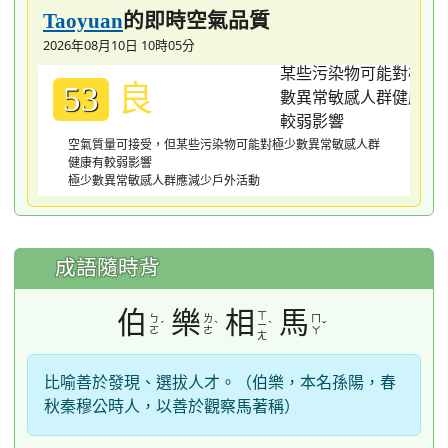
的即時空氣品質
Taoyuan
2026年08月10日 10時05分
良
53
空氣質量可接受，但某些污染物可能對極少數異常敏感人群
健康有較弱影響
極少數異常敏感人群應減少戶外活動
成語隨時背
伯
樂
相
馬
ㄒ
ㄅ
ㄌ
ㄇ
ˊ
ˋ
ˋ
ˇ
ㄧ
ㄛ
ㄜ
ㄚ
ㄤ
比喻善於發現、選拔人才。（伯樂，本名孫陽，春
秋秦穆公時人，以善於觀察馬著稱）