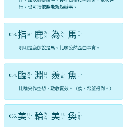
理，加以編排順序。後指做事按照部署，依次進
行。也可指依照老規矩辦事。
指
鹿
為
馬
ㄌ
ㄨ
ㄇ
053.
ㄓ
ˇ
ˋ
ˊ
ˇ
ㄨ
ㄟ
ㄚ
明明是鹿卻說是馬。比喻公然歪曲事實。
臨
淵
羨
魚
ㄌ
ㄒ
ㄩ
054.
ㄩ
ㄧ
ˊ
ㄧ
ˋ
ˊ
ㄢ
ㄣ
ㄢ
比喻只作空想，難收實效。（羨，希望得到。）
美
輪
美
奐
ㄌ
ㄏ
ㄇ
ㄇ
055.
ˇ
ㄨ
ˊ
ˇ
ㄨ
ˋ
ㄟ
ㄟ
ㄣ
ㄢ