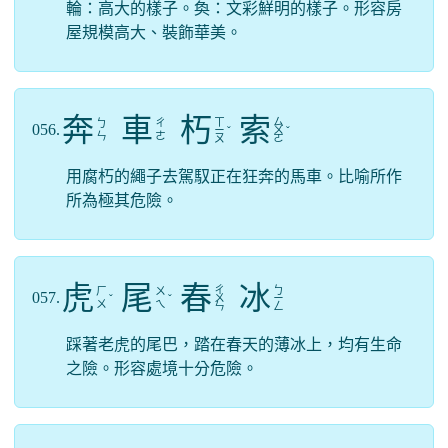
輪：高大的樣子。奐：文彩鮮明的樣子。形容房
屋規模高大、裝飾華美。
奔
車
朽
索
ㄒ
ㄙ
ㄅ
ㄔ
056.
ㄧ
ˇ
ㄨ
ˇ
ㄣ
ㄜ
ㄡ
ㄛ
用腐朽的繩子去駕馭正在狂奔的馬車。比喻所作
所為極其危險。
虎
尾
春
冰
ㄔ
ㄅ
ㄏ
ㄨ
057.
ˇ
ˇ
ㄨ
ㄧ
ㄨ
ㄟ
ㄣ
ㄥ
踩著老虎的尾巴，踏在春天的薄冰上，均有生命
之險。形容處境十分危險。