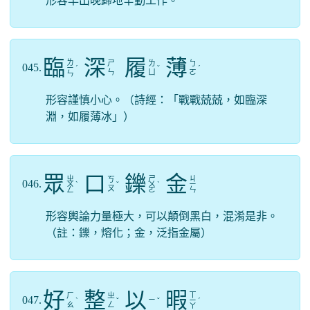
形容早出晚歸地辛勤工作。
臨
深
履
薄
ㄌ
ㄕ
ㄌ
ㄅ
045.
ㄧ
ˊ
ˇ
ˊ
ㄣ
ㄩ
ㄛ
ㄣ
形容謹慎小心。（詩經：「戰戰兢兢，如臨深
淵，如履薄冰」）
眾
口
鑠
金
ㄓ
ㄕ
ㄐ
ㄎ
046.
ㄨ
ˋ
ˇ
ㄨ
ˋ
ㄧ
ㄡ
ㄥ
ㄛ
ㄣ
形容輿論力量極大，可以顛倒黑白，混淆是非。
（註：鑠，熔化；金，泛指金屬）
好
整
以
暇
ㄒ
ㄏ
ㄓ
047.
ㄧ
ˋ
ˇ
ˇ
ㄧ
ˊ
ㄠ
ㄥ
ㄚ