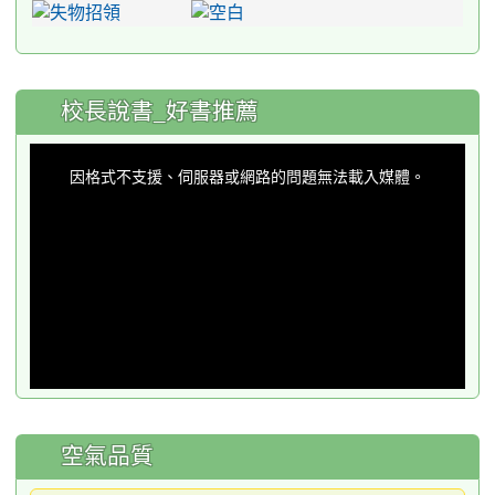
:::
校長說書_好書推薦
This
is
a
因格式不支援、伺服器或網路的問題無法載入媒體。
modal
window.
空氣品質