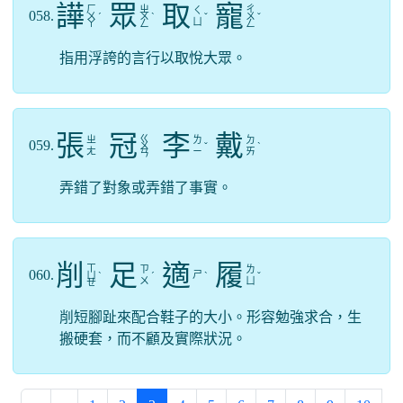
譁
眾
取
寵
ㄏ
ㄓ
ㄔ
ㄑ
058.
ㄨ
ˊ
ㄨ
ˋ
ˇ
ㄨ
ˇ
ㄩ
ㄚ
ㄥ
ㄥ
指用浮誇的言行以取悅大眾。
張
冠
李
戴
ㄍ
ㄓ
ㄌ
ㄉ
059.
ㄨ
ˇ
ˋ
ㄤ
ㄧ
ㄞ
ㄢ
弄錯了對象或弄錯了事實。
削
足
適
履
ㄒ
ㄗ
ㄌ
060.
ㄕ
ㄩ
ˋ
ˊ
ˋ
ˇ
ㄨ
ㄩ
ㄝ
削短腳趾來配合鞋子的大小。形容勉強求合，生
搬硬套，而不顧及實際狀況。