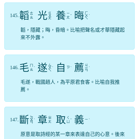
韜
光
養
晦
ㄍ
ㄏ
ㄊ
ㄧ
145.
ㄨ
ˇ
ㄨ
ˋ
ㄠ
ㄤ
ㄤ
ㄟ
韜，隱藏；晦，昏暗。比喻把聲名或才華隱藏起
來不外露。
毛
遂
自
薦
ㄙ
ㄐ
ㄇ
146.
ㄗ
ˊ
ㄨ
ˋ
ˋ
ㄧ
ˋ
ㄠ
ㄟ
ㄢ
毛遂，戰國趙人，為平原君食客。比喻自我推
薦。
斷
章
取
義
ㄉ
ㄓ
ㄑ
147.
ㄧ
ㄨ
ˋ
ˇ
ˋ
ㄤ
ㄩ
ㄢ
原意是取詩經的某一章來表達自己的心意。後來