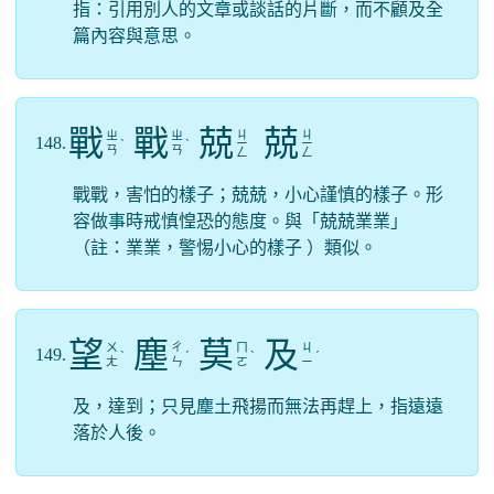
指：引用別人的文章或談話的片斷，而不顧及全
篇內容與意思。
戰
戰
兢
兢
ㄐ
ㄐ
ㄓ
ㄓ
148.
ˋ
ˋ
ㄧ
ㄧ
ㄢ
ㄢ
ㄥ
ㄥ
戰戰，害怕的樣子；兢兢，小心謹慎的樣子。形
容做事時戒慎惶恐的態度。與「兢兢業業」
（註：業業，警惕小心的樣子 ）類似。
望
塵
莫
及
ㄨ
ㄔ
ㄇ
ㄐ
149.
ˋ
ˊ
ˋ
ˊ
ㄤ
ㄣ
ㄛ
ㄧ
及，達到；只見塵土飛揚而無法再趕上，指遠遠
落於人後。