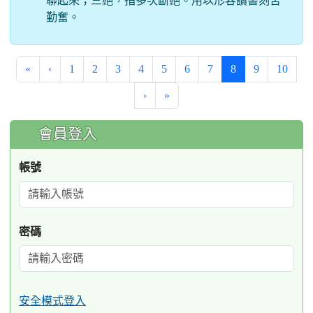
聯起來；三絕，指多次斷絕。用以形容讀書刻苦
勤奮。
(current)
«
‹
1
2
3
4
5
6
7
8
9
10
›
»
:::
會員登入
帳號
密碼
安全模式登入