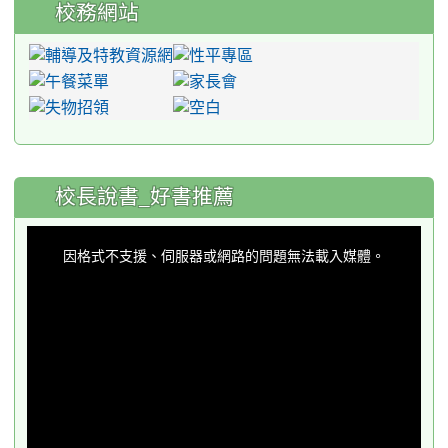
校務網站
:::
校長說書_好書推薦
This
is
a
因格式不支援、伺服器或網路的問題無法載入媒體。
modal
window.