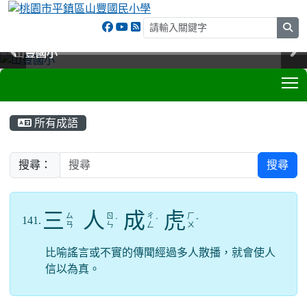
sea
山豐國小
山豐國小
山豐國小
山豐國小
T
:::
所有成語
搜尋：
搜尋
三
人
成
虎
ㄙ
ㄖ
ㄔ
ㄏ
141.
ˊ
ˊ
ˇ
ㄢ
ㄣ
ㄥ
ㄨ
比喻謠言或不實的傳聞經過多人散播，就會使人
信以為真。