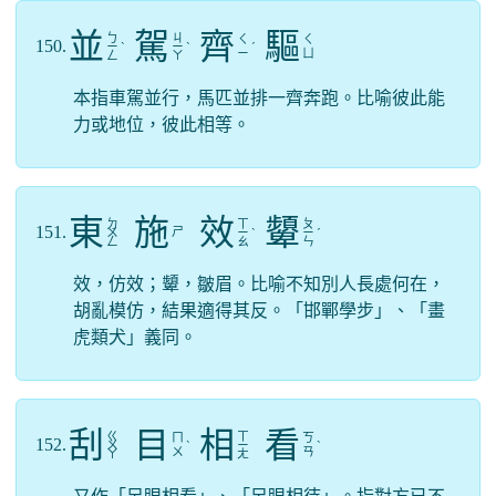
並
駕
齊
驅
ㄅ
ㄐ
ㄑ
ㄑ
150.
ㄧ
ˋ
ㄧ
ˋ
ˊ
ㄧ
ㄩ
ㄥ
ㄚ
本指車駕並行，馬匹並排一齊奔跑。比喻彼此能
力或地位，彼此相等。
東
施
效
顰
ㄉ
ㄒ
ㄆ
151.
ㄕ
ㄨ
ㄧ
ˋ
ㄧ
ˊ
ㄥ
ㄠ
ㄣ
效，仿效；顰，皺眉。比喻不知別人長處何在，
胡亂模仿，結果適得其反。「邯鄲學步」、「畫
虎類犬」義同。
刮
目
相
看
ㄍ
ㄒ
ㄇ
ㄎ
152.
ㄨ
ˋ
ㄧ
ˋ
ㄨ
ㄢ
ㄚ
ㄤ