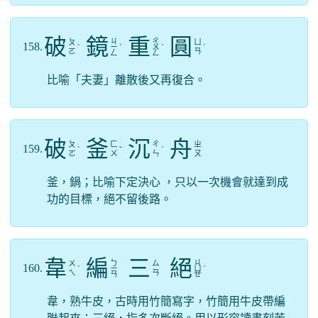
破
鏡
重
圓
ㄐ
ㄔ
ㄆ
ㄩ
158.
ˋ
ㄧ
ˋ
ㄨ
ˊ
ˊ
ㄛ
ㄢ
ㄥ
ㄥ
比喻「夫妻」離散後又再復合。
破
釜
沉
舟
ㄆ
ㄈ
ㄔ
ㄓ
159.
ˋ
ˇ
ˊ
ㄛ
ㄨ
ㄣ
ㄡ
釜，鍋；比喻下定決心 ，只以一次機會就達到成
功的目標，絕不留後路。
韋
編
三
絕
ㄅ
ㄐ
ㄨ
ㄙ
160.
ˊ
ㄧ
ㄩ
ˊ
ㄟ
ㄢ
ㄢ
ㄝ
韋，熟牛皮，古時用竹簡寫字，竹簡用牛皮帶編