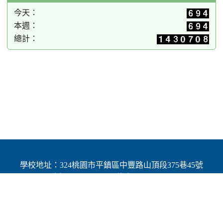
今天：
本週：
總計：
學校地址：324桃園市平鎮區中豐路山頂段375巷45號
| 電話：(03)4691784 | 傳真：(03)4692060
Add：No.45, Lane 375, Shanding Sec., Jhongfeng Rd.,
Pingjhen Dist, Taoyuan City 324, Taiwan (R.O.C.)
Powered by XOOPS © 2001-2025
The XOOPS Project