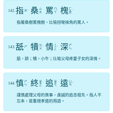
指
桑
罵
槐
ㄏ
ㄙ
ㄇ
142.
ㄓ
ˇ
ˋ
ㄨ
ˊ
ㄤ
ㄚ
ㄞ
指著桑樹罵槐樹，比喻拐彎抹角的罵人。
舐
犢
情
深
ㄑ
ㄉ
ㄕ
143.
ㄕ
ˋ
ˊ
ㄧ
ˊ
ㄨ
ㄣ
ㄥ
舐，舔；犢，小牛；比喻父母疼愛子女的深情。
慎
終
追
遠
ㄓ
ㄓ
ㄕ
ㄩ
144.
ˋ
ㄨ
ㄨ
ˇ
ㄣ
ㄢ
ㄥ
ㄟ
謹慎處理父母的喪事，虔誠的追念祖先。指人不
忘本，是重視孝道的用語。