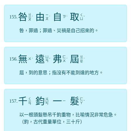
咎
由
自
取
ㄐ
ㄧ
ㄑ
155.
ㄗ
ㄧ
ˋ
ˊ
ˋ
ˇ
ㄡ
ㄩ
ㄡ
咎，罪過；罪過、災禍是自己招來的。
無
遠
弗
屆
ㄐ
ㄩ
ㄈ
156.
ㄨ
ˊ
ˇ
ˊ
ㄧ
ˋ
ㄢ
ㄨ
ㄝ
屆，到的意思；指沒有不能到達的地方。
千
鈞
一
髮
ㄑ
ㄐ
ㄈ
157.
ㄧ
ㄧ
ㄩ
ˇ
ㄚ
ㄢ
ㄣ
以一根頭髮懸吊千鈞重物，比喻情況非常危急。
（鈞，古代重量單位，三十斤）