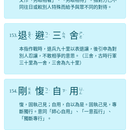
又作「另眼相看」、「另眼相待」。指對方已不
同往日或較別人特殊而給予與眾不同的對待。
退
避
三
舍
ㄊ
ㄅ
ㄙ
ㄕ
153.
ㄨ
ˋ
ˋ
ˋ
ㄧ
ㄢ
ㄜ
ㄟ
本指作戰時，退兵九十里以表退讓，後引申為對
別人忍讓，不敢相爭的意思。（三舍，古時行軍
三十里為一舍，三舍為九十里）
剛
愎
自
用
ㄍ
ㄅ
ㄩ
154.
ㄗ
ˋ
ˋ
ˋ
ㄤ
ㄧ
ㄥ
愎，固執己見；自用，自以為是。固執己見，專
斷獨行。意同「師心自用」、「一意孤行」、
「獨斷專行」。