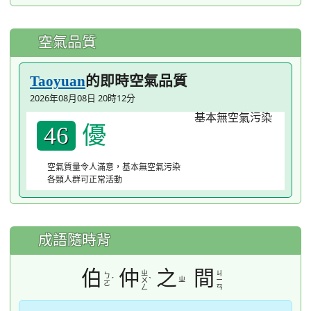
空氣品質
的即時空氣品質
Taoyuan
2026年08月08日 20時12分
優
46
空氣質量令人滿意，基本無空氣污染
各類人群可正常活動
成語隨時背
伯
仲
之
間
ㄓ
ㄐ
ㄅ
ˊ
ˋ
ㄓ
ㄨ
ㄧ
ㄛ
ㄥ
ㄢ