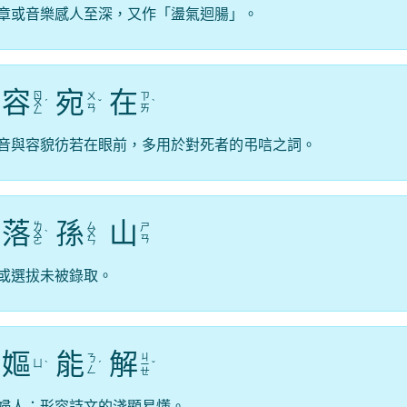
章或音樂感人至深，又作「盪氣迴腸」。
容
宛
在
ㄖ
ㄨ
ㄗ
ㄨ
ˊ
ˇ
ˋ
ㄢ
ㄞ
ㄥ
音與容貌彷若在眼前，多用於對死者的弔唁之詞。
落
孫
山
ㄌ
ㄙ
ㄕ
ㄨ
ˋ
ㄨ
ㄢ
ㄛ
ㄣ
或選拔未被錄取。
嫗
能
解
ㄐ
ㄋ
ㄩ
ˋ
ˊ
ㄧ
ˇ
ㄥ
ㄝ
婦人；形容詩文的淺顯易懂。