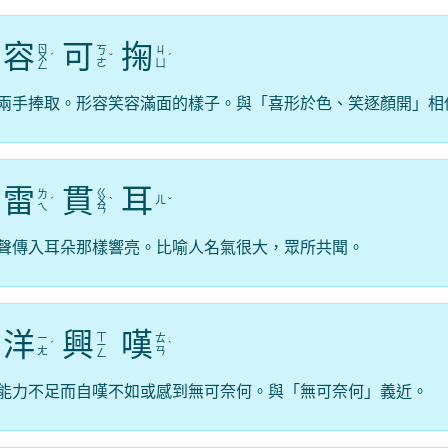
容
可
掬
ㄖ
ㄎ
ㄐ
ㄨ
ˊ
ˇ
ˊ
ㄜ
ㄩ
ㄥ
兩手捧取。形容笑容滿面的樣子。與「喜形於色、笑逐顏開」相
雷
貫
耳
ㄍ
ㄌ
ㄦ
ˊ
ㄨ
ˋ
ˇ
ㄟ
ㄢ
聲傳入耳朵那樣響亮。比喻人名氣很大，眾所共聞。
洋
興
嘆
ㄒ
ㄧ
ㄊ
ˊ
ㄧ
ˋ
ㄤ
ㄢ
ㄥ
能力不足而自嘆不如或感到無可奈何。與「無可奈何」義近。