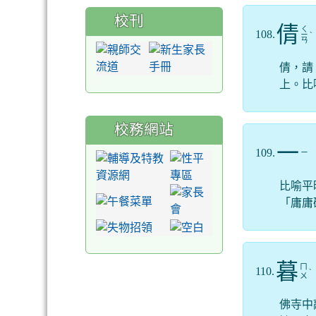
校刊
倩
ㄑ
108.
ㄧ
ˋ
ㄢ
倩，請
上。比
校務網站
一
109.
ㄧ
比喻平
「庸庸
暮
ㄇ
110.
ˋ
ㄨ
佛寺中