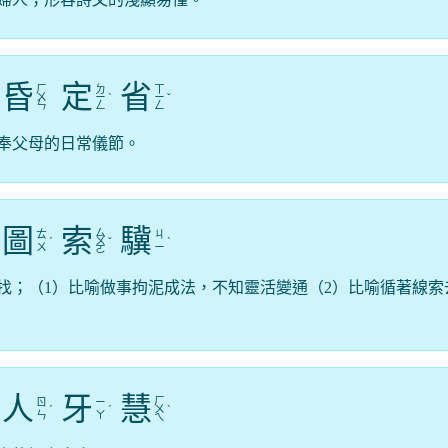
昏
定
省
ㄏ
ㄉ
ㄒ
ㄨ
ㄧ
ˋ
ㄧ
ˇ
ㄣ
ㄥ
ㄥ
奉父母的日常儀節。
圖
索
驥
ㄙ
ㄊ
ㄐ
ˊ
ㄨ
ˇ
ˋ
ㄨ
ㄧ
ㄛ
找；（1）比喻做事拘泥成法，不知靈活變通（2）比喻循著線索
人
牙
慧
ㄏ
ㄖ
ㄧ
ˊ
ˊ
ㄨ
ˋ
ㄣ
ㄚ
ㄟ