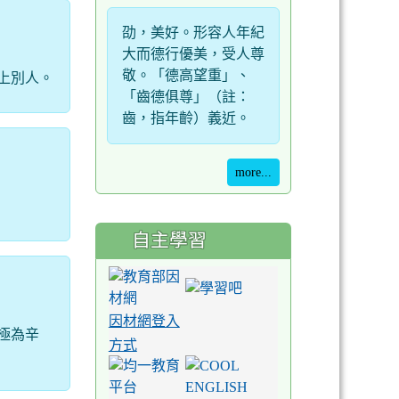
劭，美好。形容人年紀
大而德行優美，受人尊
敬。「德高望重」、
上別人。
「齒德俱尊」（註：
齒，指年齡）義近。
more...
自主學習
因材網登入
極為辛
方式