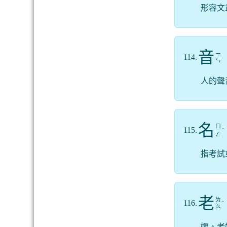
形容文
音
ㄧ
114.
ㄣ
人的聲
名
ㄇ
115.
ㄧ
ˊ
ㄥ
指考試
老
ㄌ
116.
ˇ
ㄠ
嫗，老