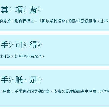
其
項
背
ㄒ
ㄑ
ㄅ
ˊ
ㄧ
ˋ
ˋ
ㄧ
ㄟ
ㄤ
的後部；形容趕得上。「難以望其項背」則形容遠遠落後，比不
手
可
得
ㄕ
ㄎ
ㄉ
ˇ
ˇ
ˊ
ㄡ
ㄜ
ㄜ
吐唾沫，比喻極容易取得。
手
胝
足
ㄕ
ㄗ
ㄓ
ˇ
ˊ
ㄡ
ㄨ
，厚繭。手掌腳底因勞動過度，皮膚久受摩擦而產生厚繭。形容