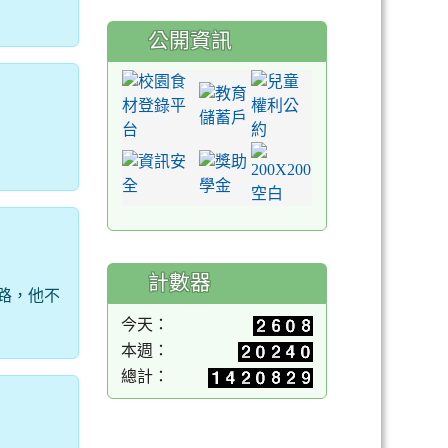
公開資訊
計數器
路，他不
今天：
本週：
總計：