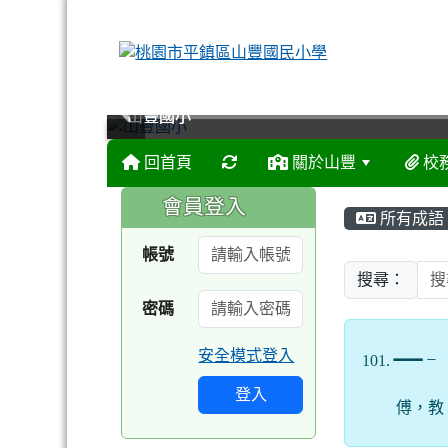
山豐國小
山豐國小
山豐國小
山豐國小
回首頁
關於山豐
校
:::
:::
會員登入
所有成語
帳號
搜尋：
密碼
一
安全模式登入
101.
ㄧ
登入
傅，教