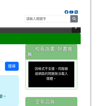
search
:::
校長說書_好書推
薦
This
is
搜尋
a
因格式不支援、伺服器
modal
window.
或網路的問題無法載入
媒體。
要。
空氣品質