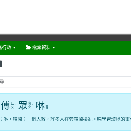
務行政
檔案資料
:::
傅
眾
咻
ㄓ
ㄒ
ㄈ
ˋ
ㄨ
ˋ
ㄧ
ㄨ
ㄥ
ㄡ
；咻，喧鬧；一個人教，許多人在旁喧鬧擾亂。喻學習環境的重