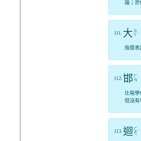
論；亦
大
ㄉ
111.
ˋ
ㄚ
指發表
邯
ㄏ
112.
ˊ
ㄢ
比喻學
但沒有
迴
ㄏ
113.
ㄨ
ˊ
ㄟ