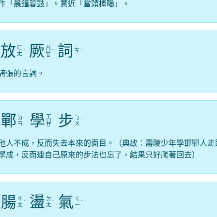
作「晨鐘暮鼓」。意近「當頭棒喝」。
放
厥
詞
ㄐ
ㄈ
ㄘ
ˋ
ㄩ
ˊ
ˊ
ㄤ
ㄝ
誇張的言詞。
鄲
學
步
ㄒ
ㄉ
ㄅ
ㄩ
ˊ
ˋ
ㄢ
ㄨ
ㄝ
他人不成，反而失去本來的面目。（典故：壽陵少年學邯鄲人走
學成，反而連自己原來的步法也忘了，結果只好爬著回去）
腸
盪
氣
ㄔ
ㄉ
ㄑ
ˊ
ˋ
ˋ
ㄤ
ㄤ
ㄧ