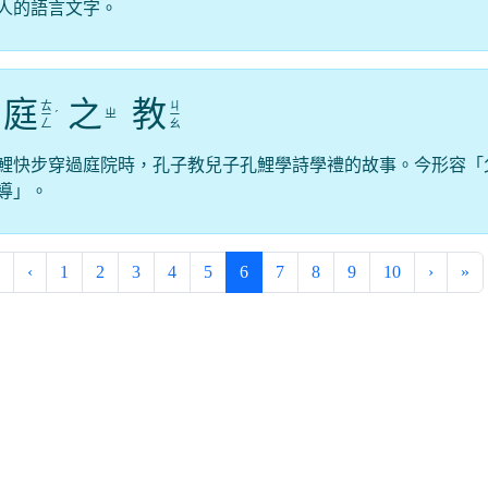
人的語言文字。
庭
之
教
ㄊ
ㄐ
ㄓ
ㄧ
ˊ
ㄧ
ㄥ
ㄠ
鯉快步穿過庭院時，孔子教兒子孔鯉學詩學禮的故事。今形容「
導」。
(current)
‹
1
2
3
4
5
6
7
8
9
10
›
»