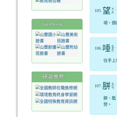
望
ㄨ
105.
ˋ
ㄤ
項，頸
facebook
唾
ㄊ
106.
ㄨ
ˋ
ㄛ
往手上
研習進修
胼
ㄆ
107.
ㄧ
ˊ
ㄢ
胼、胝
勞。