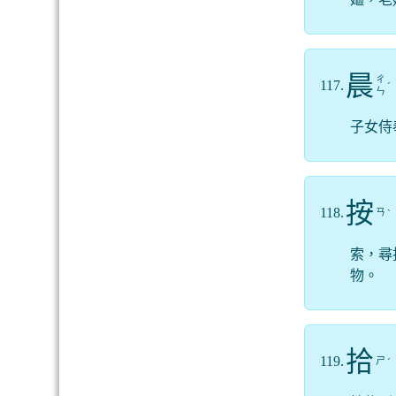
晨
ㄔ
117.
ˊ
ㄣ
子女侍
按
118.
ㄢ
ˋ
索，尋
物。
拾
119.
ㄕ
ˊ