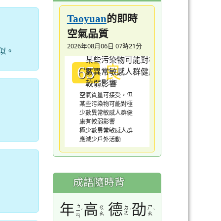
的即時
Taoyuan
空氣品質
2026年08月06日 07時21分
似。
良
65
空氣質量可接受，但
某些污染物可能對極
少數異常敏感人群健
康有較弱影響
極少數異常敏感人群
應減少戶外活動
成語隨時背
年
高
德
劭
ㄋ
ㄍ
ㄉ
ㄕ
ˊ
ˊ
ˋ
ㄧ
ㄠ
ㄜ
ㄠ
ㄢ