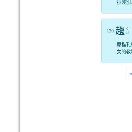
抄襲別
趨
ㄑ
120.
ㄩ
原指孔
女的教
«