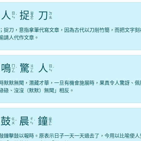
人
捉
刀
ㄓ
ㄖ
ㄉ
ˊ
ㄨ
ㄣ
ㄠ
ㄛ
；捉刀，意指拿筆代寫文章，因為古代以刀削竹簡，而把文字刻
喻請人代作文章。
鳴
驚
人
ㄇ
ㄐ
ㄖ
ㄧ
ˊ
ㄧ
ˊ
ㄣ
ㄥ
ㄥ
時默默無聞，潛藏才華，一旦有機會施展時，果真令人驚訝、佩
碌碌、沒沒（默默）無聞」相反。
鼓
晨
鐘
ㄓ
ㄍ
ㄔ
ˇ
ˊ
ㄨ
ㄨ
ㄣ
ㄥ
敲鐘擊鼓以報時。原表示日子一天一天過去了，今用以比喻使人