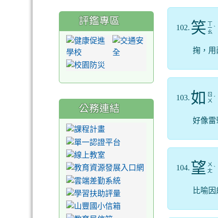
評鑑專區
笑
ㄒ
102.
ㄧ
ˋ
ㄠ
掬，用
如
ㄖ
103.
ˊ
ㄨ
公務連結
好像雷
望
ㄨ
104.
ˋ
ㄤ
比喻因