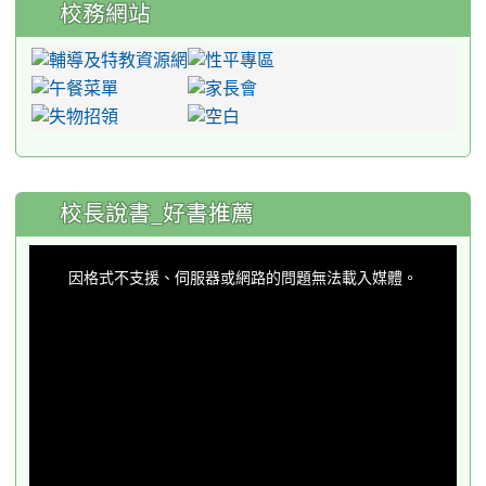
校務網站
:::
校長說書_好書推薦
This
is
a
因格式不支援、伺服器或網路的問題無法載入媒體。
modal
window.