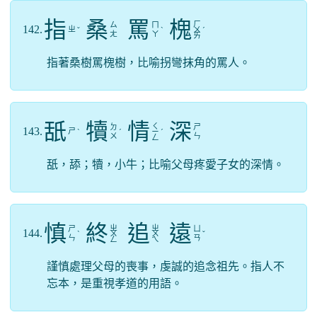
指
桑
罵
槐
ㄏ
ㄙ
ㄇ
142.
ㄓ
ˇ
ˋ
ㄨ
ˊ
ㄤ
ㄚ
ㄞ
指著桑樹罵槐樹，比喻拐彎抹角的罵人。
舐
犢
情
深
ㄑ
ㄉ
ㄕ
143.
ㄕ
ˋ
ˊ
ㄧ
ˊ
ㄨ
ㄣ
ㄥ
舐，舔；犢，小牛；比喻父母疼愛子女的深情。
慎
終
追
遠
ㄓ
ㄓ
ㄕ
ㄩ
144.
ˋ
ㄨ
ㄨ
ˇ
ㄣ
ㄢ
ㄥ
ㄟ
謹慎處理父母的喪事，虔誠的追念祖先。指人不
忘本，是重視孝道的用語。