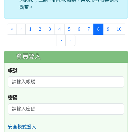
聯起來；三絕，指多次斷絕。用以形容讀書刻苦
勤奮。
(current)
«
‹
1
2
3
4
5
6
7
8
9
10
›
»
:::
會員登入
帳號
密碼
安全模式登入