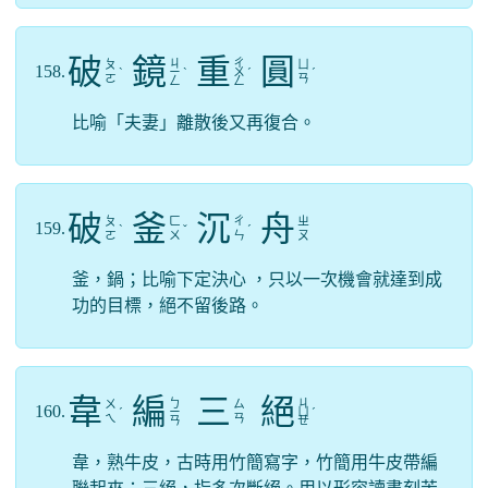
破
鏡
重
圓
ㄐ
ㄔ
ㄆ
ㄩ
158.
ˋ
ㄧ
ˋ
ㄨ
ˊ
ˊ
ㄛ
ㄢ
ㄥ
ㄥ
比喻「夫妻」離散後又再復合。
破
釜
沉
舟
ㄆ
ㄈ
ㄔ
ㄓ
159.
ˋ
ˇ
ˊ
ㄛ
ㄨ
ㄣ
ㄡ
釜，鍋；比喻下定決心 ，只以一次機會就達到成
功的目標，絕不留後路。
韋
編
三
絕
ㄅ
ㄐ
ㄨ
ㄙ
160.
ˊ
ㄧ
ㄩ
ˊ
ㄟ
ㄢ
ㄢ
ㄝ
韋，熟牛皮，古時用竹簡寫字，竹簡用牛皮帶編