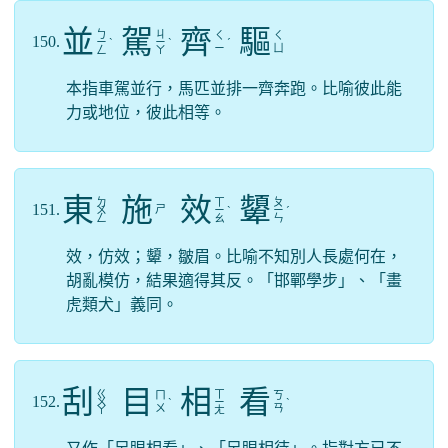
並
駕
齊
驅
ㄅ
ㄐ
ㄑ
ㄑ
150.
ㄧ
ˋ
ㄧ
ˋ
ˊ
ㄧ
ㄩ
ㄥ
ㄚ
本指車駕並行，馬匹並排一齊奔跑。比喻彼此能
力或地位，彼此相等。
東
施
效
顰
ㄉ
ㄒ
ㄆ
151.
ㄕ
ㄨ
ㄧ
ˋ
ㄧ
ˊ
ㄥ
ㄠ
ㄣ
效，仿效；顰，皺眉。比喻不知別人長處何在，
胡亂模仿，結果適得其反。「邯鄲學步」、「畫
虎類犬」義同。
刮
目
相
看
ㄍ
ㄒ
ㄇ
ㄎ
152.
ㄨ
ˋ
ㄧ
ˋ
ㄨ
ㄢ
ㄚ
ㄤ