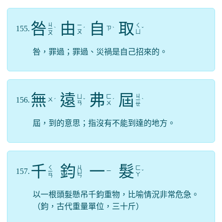
咎
由
自
取
ㄐ
ㄧ
ㄑ
155.
ㄗ
ㄧ
ˋ
ˊ
ˋ
ˇ
ㄡ
ㄩ
ㄡ
咎，罪過；罪過、災禍是自己招來的。
無
遠
弗
屆
ㄐ
ㄩ
ㄈ
156.
ㄨ
ˊ
ˇ
ˊ
ㄧ
ˋ
ㄢ
ㄨ
ㄝ
屆，到的意思；指沒有不能到達的地方。
千
鈞
一
髮
ㄑ
ㄐ
ㄈ
157.
ㄧ
ㄧ
ㄩ
ˇ
ㄚ
ㄢ
ㄣ
以一根頭髮懸吊千鈞重物，比喻情況非常危急。
（鈞，古代重量單位，三十斤）