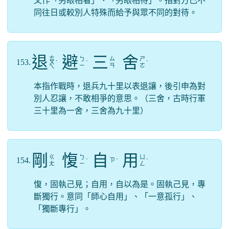
又作「另眼相看」、「另眼相待」。指對方已不
同往日或較別人特殊而給予與眾不同的對待。
退
避
三
舍
ㄊ
ㄅ
ㄙ
ㄕ
153.
ㄨ
ˋ
ˋ
ˋ
ㄧ
ㄢ
ㄜ
ㄟ
本指作戰時，退兵九十里以表退讓，後引申為對
別人忍讓，不敢相爭的意思。（三舍，古時行軍
三十里為一舍，三舍為九十里）
剛
愎
自
用
ㄍ
ㄅ
ㄩ
154.
ㄗ
ˋ
ˋ
ˋ
ㄤ
ㄧ
ㄥ
愎，固執己見；自用，自以為是。固執己見，專
斷獨行。意同「師心自用」、「一意孤行」、
「獨斷專行」。