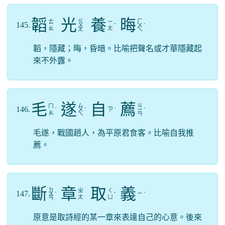
韜
光
養
晦
ㄍ
ㄏ
ㄊ
ㄧ
145.
ㄨ
ˇ
ㄨ
ˋ
ㄠ
ㄤ
ㄤ
ㄟ
韜，隱藏；晦，昏暗。比喻把聲名或才華隱藏起
來不外露。
毛
遂
自
薦
ㄙ
ㄐ
ㄇ
146.
ㄗ
ˊ
ㄨ
ˋ
ˋ
ㄧ
ˋ
ㄠ
ㄟ
ㄢ
毛遂，戰國趙人，為平原君食客。比喻自我推
薦。
斷
章
取
義
ㄉ
ㄓ
ㄑ
147.
ㄧ
ㄨ
ˋ
ˇ
ˋ
ㄤ
ㄩ
ㄢ
原意是取詩經的某一章來表達自己的心意。後來