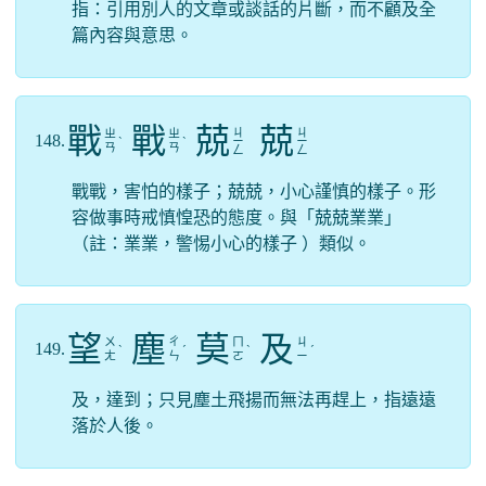
指：引用別人的文章或談話的片斷，而不顧及全
篇內容與意思。
戰
戰
兢
兢
ㄐ
ㄐ
ㄓ
ㄓ
148.
ˋ
ˋ
ㄧ
ㄧ
ㄢ
ㄢ
ㄥ
ㄥ
戰戰，害怕的樣子；兢兢，小心謹慎的樣子。形
容做事時戒慎惶恐的態度。與「兢兢業業」
（註：業業，警惕小心的樣子 ）類似。
望
塵
莫
及
ㄨ
ㄔ
ㄇ
ㄐ
149.
ˋ
ˊ
ˋ
ˊ
ㄤ
ㄣ
ㄛ
ㄧ
及，達到；只見塵土飛揚而無法再趕上，指遠遠
落於人後。