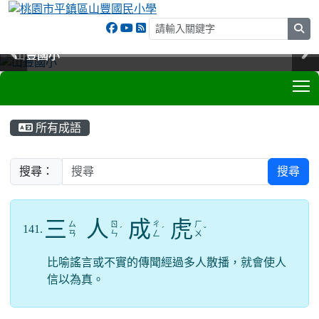
sea
山豐國小
山豐國小
山豐國小
山豐國小
T
:::
所有成語
搜尋：
搜尋
三
人
成
虎
ㄙ
ㄖ
ㄔ
ㄏ
141.
ˊ
ˊ
ˇ
ㄢ
ㄣ
ㄥ
ㄨ
比喻謠言或不實的傳聞經過多人散播，就會使人
信以為真。