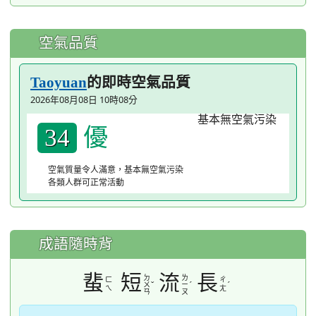
空氣品質
的即時空氣品質
Taoyuan
2026年08月08日 10時08分
優
34
空氣質量令人滿意，基本無空氣污染
各類人群可正常活動
成語隨時背
蜚
短
流
長
ㄉ
ㄌ
ㄈ
ㄔ
ˇ
ˊ
ˊ
ㄨ
ㄧ
ㄟ
ㄤ
ㄢ
ㄡ