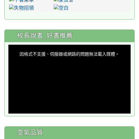
:::
校長說書_好書推薦
This
is
a
因格式不支援、伺服器或網路的問題無法載入媒體。
modal
window.
空氣品質