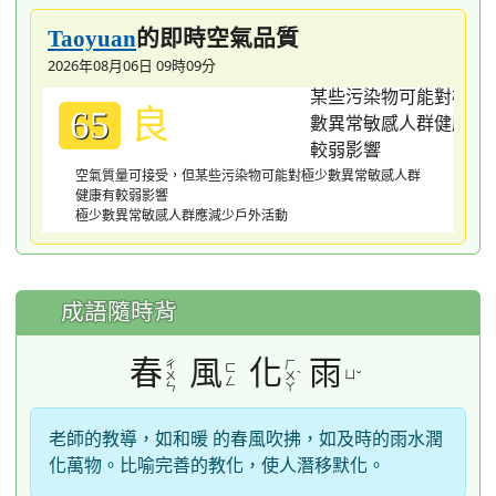
的即時空氣品質
Taoyuan
2026年08月06日 09時09分
良
65
空氣質量可接受，但某些污染物可能對極少數異常敏感人群
健康有較弱影響
極少數異常敏感人群應減少戶外活動
成語隨時背
春
風
化
雨
ㄔ
ㄏ
ㄈ
ˋ
ㄩ
ˇ
ㄨ
ㄨ
ㄥ
ㄣ
ㄚ
老師的教導，如和暖 的春風吹拂，如及時的雨水潤
化萬物。比喻完善的教化，使人潛移默化。