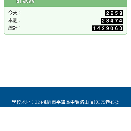
計數器
今天：
本週：
總計：
學校地址：324桃園市平鎮區中豐路山頂段375巷45號
| 電話：(03)4691784 | 傳真：(03)4692060
Add：No.45, Lane 375, Shanding Sec., Jhongfeng Rd.,
Pingjhen Dist, Taoyuan City 324, Taiwan (R.O.C.)
Powered by XOOPS © 2001-2025
The XOOPS Project