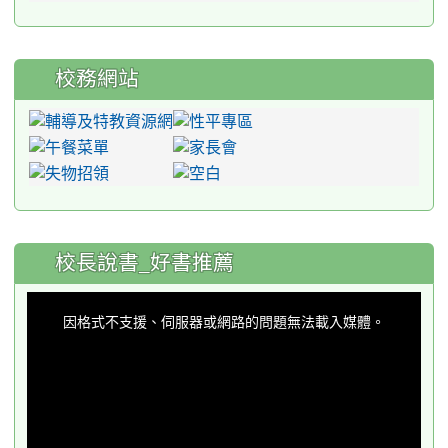
校務網站
:::
校長說書_好書推薦
This
is
a
因格式不支援、伺服器或網路的問題無法載入媒體。
modal
window.