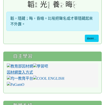
韜
光
養
晦
ㄍ
ㄏ
ㄊ
ㄧ
ˇ
ˋ
ㄨ
ㄨ
ㄠ
ㄤ
ㄤ
ㄟ
韜，隱藏；晦，昏暗。比喻把聲名或才華隱藏起來
不外露。
more...
自主學習
因材網登入方式