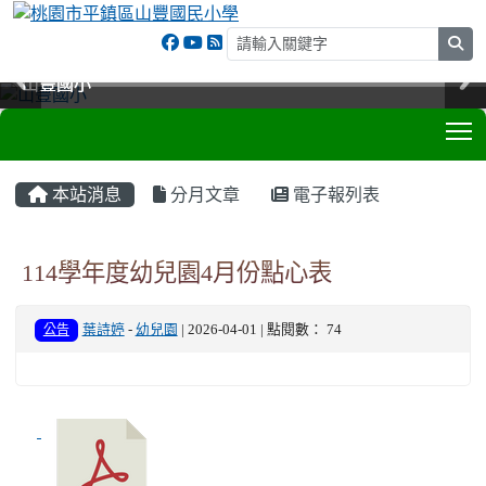
sea
山豐國小
山豐國小
山豐國小
山豐國小
T
:::
本站消息
分月文章
電子報列表
114學年度幼兒園4月份點心表
公告
葉詩婷
-
幼兒園
| 2026-04-01 | 點閱數： 74