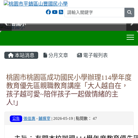
sea
山豐國小
山豐國小
山豐國小
山豐國小
T
:::
本站消息
分月文章
電子報列表
桃園市桃園區成功國民小學辦理114學年度
教育優先區親職教育講座「大人越自在，
孩子越可愛~陪伴孩子一起做情緒的主
人!」
公告
張佳惠
-
輔導室
| 2026-05-19 | 點閱數： 47