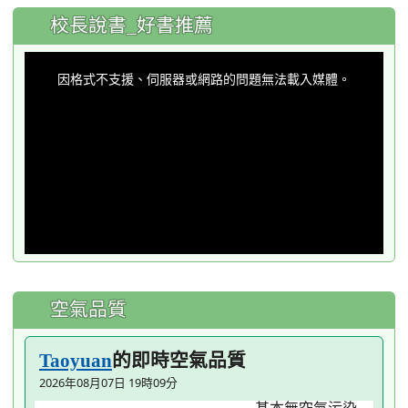
:::
校長說書_好書推薦
This
is
a
因格式不支援、伺服器或網路的問題無法載入媒體。
modal
window.
空氣品質
的即時空氣品質
Taoyuan
2026年08月07日 19時09分