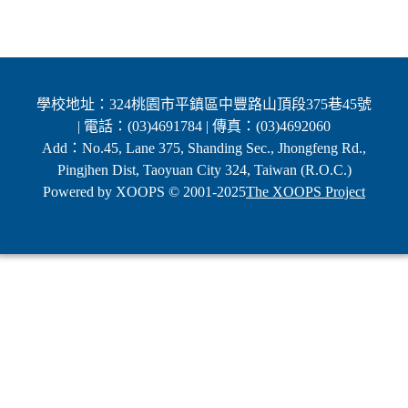
學校地址：324桃園市平鎮區中豐路山頂段375巷45號
| 電話：(03)4691784 | 傳真：(03)4692060
Add：No.45, Lane 375, Shanding Sec., Jhongfeng Rd.,
Pingjhen Dist, Taoyuan City 324, Taiwan (R.O.C.)
Powered by XOOPS © 2001-2025
The XOOPS Project