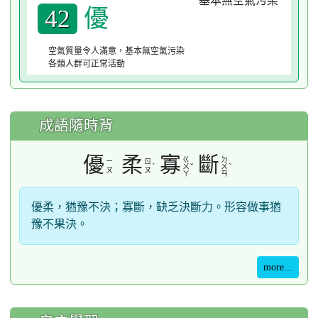
優
42
空氣質量令人滿意，基本無空氣污染
各類人群可正常活動
成語隨時背
優
柔
寡
斷
ㄍ
ㄉ
ㄧ
ㄖ
ˊ
ˇ
ˋ
ㄨ
ㄨ
ㄡ
ㄡ
ㄚ
ㄢ
優柔，猶豫不決；寡斷，缺乏決斷力。形容做事猶
豫不果決。
more...