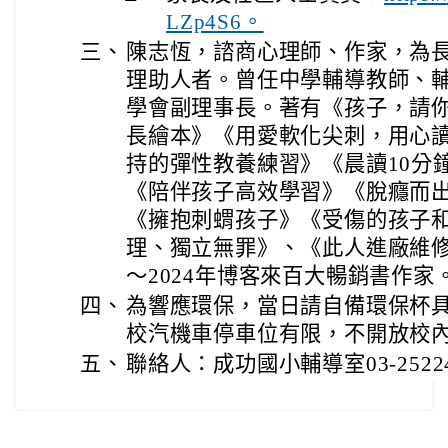
LZp4S6。
三、
陳志恆，諮商心理師、作家，為
理助人者。曾任中學輔導教師、輔
學會副理事長。著有《孩子，請
長繪本》《用愛軟化尖刺，用心
持的彈性教養練習》《晨讀10分
《陪伴孩子高效學習》《脫癮而
《擁抱刺蝟孩子》《受傷的孩子
理、獨立無罪》、《此人進廠維修中
～2024年博客來百大暢銷書作家
四、
為響應環保，當日請自備環保杯具
校汽機車停車位有限，不開放校
五、
聯絡人：成功國小輔導室03-2522