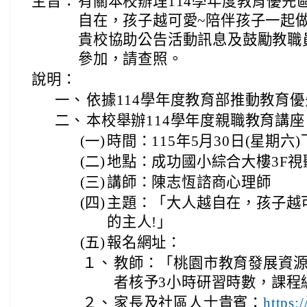
主旨：
有關本校辦理114學年度教育優先
自在，孩子越可愛~陪伴孩子一起
貴校協助公告活動訊息及鼓勵教職
參加，請查照。
說明：
一、
依據114學年度教育部推動教育
二、
本校舉辦114學年度親職教育講座
(一)
時間：115年5月30日(星期六)
(二)
地點：成功國小綜合大樓3F視
(三)
講師：陳志恆諮商心理師
(四)
主題：「大人越自在，孩子越
的主人!」
(五)
報名網址：
１、
教師：「桃園市教育發展資
者核予3小時研習時數，課程編號E0
２、
家長及社區人士貴賓：
https: