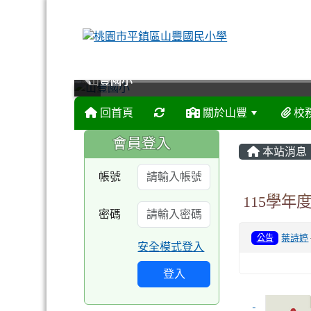
山豐國小
山豐國小
山豐國小
山豐國小
回首頁
關於山豐
校
:::
:::
會員登入
本站消息
帳號
115學
密碼
公告
葉詩婷
安全模式登入
登入