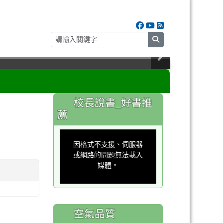
search
:::
校長說書_好書推
薦
This
is
a
因格式不支援、伺服器
modal
window.
或網路的問題無法載入
媒體。
空氣品質