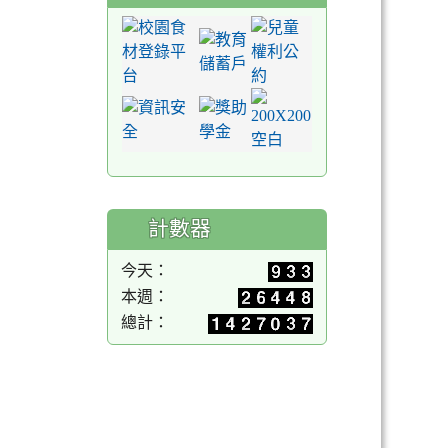
計數器
今天：
本週：
總計：