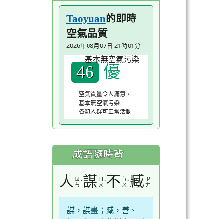
的即時
Taoyuan
空氣品質
2026年08月07日 21時01分
優
46
空氣質量令人滿意，
基本無空氣污染
各類人群可正常活動
成語隨時背
人
謀
不
臧
ㄖ
ㄇ
ㄅ
ㄗ
ˊ
ˊ
ˋ
ㄣ
ㄡ
ㄨ
ㄤ
謀，謀畫；臧，善、