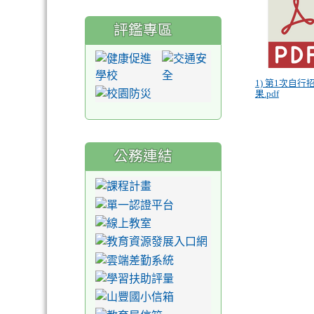
評鑑專區
1) 第1次自行
果.pdf
公務連結