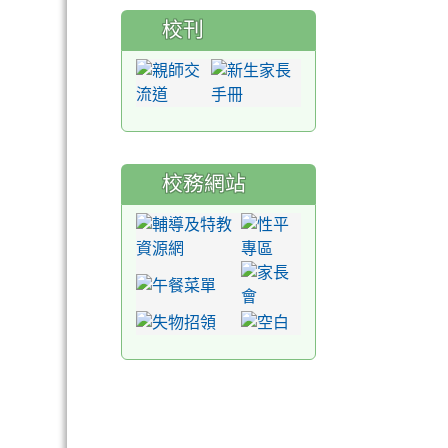
校刊
校務網站