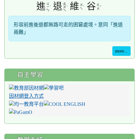
進
退
維
谷
ㄐ
ㄊ
ㄨ
ㄍ
ˋ
ˋ
ˊ
ˇ
ㄧ
ㄨ
ㄟ
ㄨ
ㄣ
ㄟ
形容前進後退都無路可走的困窘處境。意同「進退
兩難」
more...
自主學習
因材網登入方式