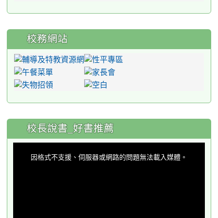
校務網站
:::
校長說書_好書推薦
This
is
a
因格式不支援、伺服器或網路的問題無法載入媒體。
modal
window.