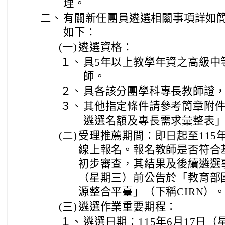
理。
二、
有關新任團員遴選相關事項詳如
如下：
(一)
遴選資格：
１、
具5年以上教學年資之高級中
師。
２、
具各該分團學科專長教師證
３、
其他指定條件請參考簡章附件
遴選名額及專長需求彙整表
(二)
受理推薦期間：即日起至115年
線上報名。報名教師是否符合
初步審查，其結果及後續遴選事
（星期三）前公告於「教育部
源整合平臺」（下稱CIRN）
(三)
遴選作業重要期程：
１、
遴選日期：115年6月17日（