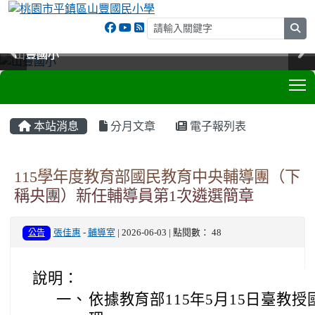
sea
山豐國小
山豐國小
山豐國小
山豐國小
T
:::
本站消息
分月文章
電子報列表
115學年度教育部國民教育中央輔導團（下
稱央團）新任輔導員第1次遴選簡章
公告
張佳惠
-
輔導室
| 2026-06-03 | 點閱數： 48
說明：
一、
依據教育部115年5月15日臺教授國