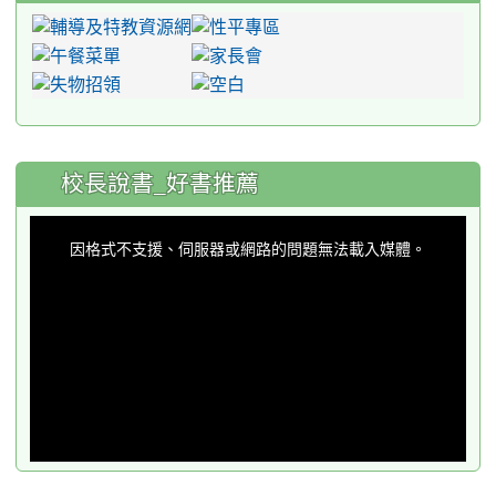
:::
校長說書_好書推薦
This
is
a
因格式不支援、伺服器或網路的問題無法載入媒體。
modal
window.