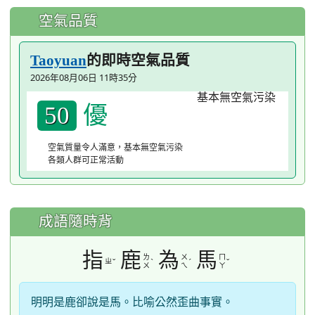
空氣品質
的即時空氣品質
Taoyuan
2026年08月06日 11時35分
優
50
空氣質量令人滿意，基本無空氣污染
各類人群可正常活動
成語隨時背
指
鹿
為
馬
ㄌ
ㄨ
ㄇ
ㄓ
ˇ
ˋ
ˊ
ˇ
ㄨ
ㄟ
ㄚ
明明是鹿卻說是馬。比喻公然歪曲事實。