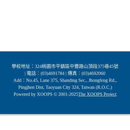
學校地址：324桃園市平鎮區中豐路山頂段375巷45號
| 電話：(03)4691784 | 傳真：(03)4692060
Add：No.45, Lane 375, Shanding Sec., Jhongfeng Rd.,
Pingjhen Dist, Taoyuan City 324, Taiwan (R.O.C.)
Powered by XOOPS © 2001-2025
The XOOPS Project