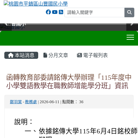
sea
山豐國小
山豐國小
山豐國小
山豐國小
T
:::
本站消息
分月文章
電子報列表
函轉教育部委請銘傳大學辦理「115年度中
小學雙語教學在職教師增能學分班」資訊
鄭羽棠
-
教務處
| 2026-06-11 | 點閱數： 36
說明：
一、
依據銘傳大學115年6月4日銘校師課