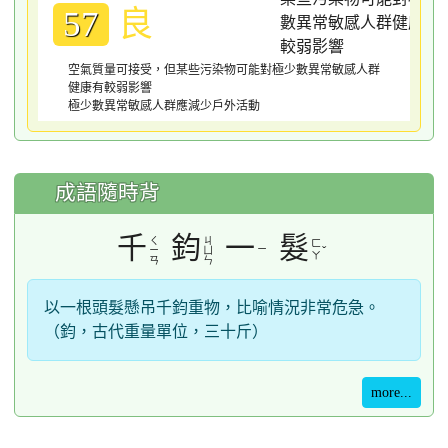
良
57
空氣質量可接受，但某些污染物可能對極少數異常敏感人群
健康有較弱影響
極少數異常敏感人群應減少戶外活動
成語隨時背
千
鈞
一
髮
ㄑ
ㄐ
ㄈ
ㄧ
ˇ
ㄧ
ㄩ
ㄚ
ㄢ
ㄣ
以一根頭髮懸吊千鈞重物，比喻情況非常危急。
（鈞，古代重量單位，三十斤）
more...