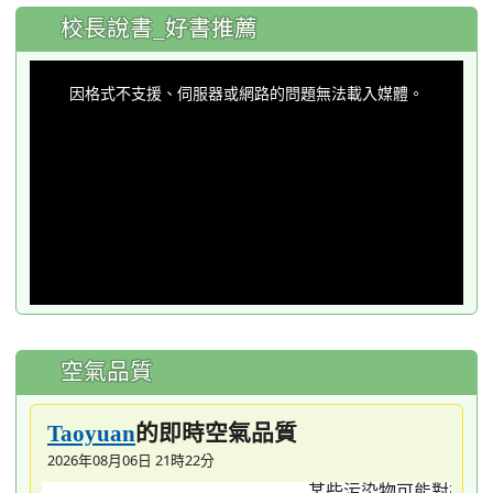
:::
校長說書_好書推薦
This
is
a
因格式不支援、伺服器或網路的問題無法載入媒體。
modal
window.
空氣品質
的即時空氣品質
Taoyuan
2026年08月06日 21時22分