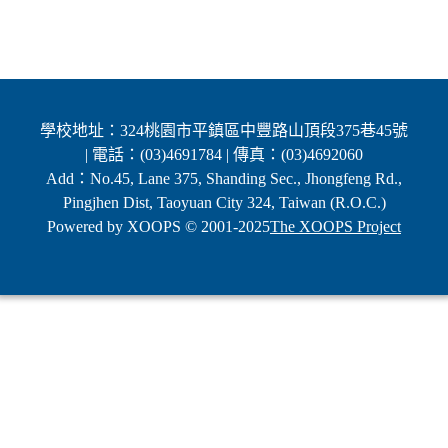
學校地址：324桃園市平鎮區中豐路山頂段375巷45號
| 電話：(03)4691784 | 傳真：(03)4692060
Add：No.45, Lane 375, Shanding Sec., Jhongfeng Rd.,
Pingjhen Dist, Taoyuan City 324, Taiwan (R.O.C.)
Powered by XOOPS © 2001-2025
The XOOPS Project