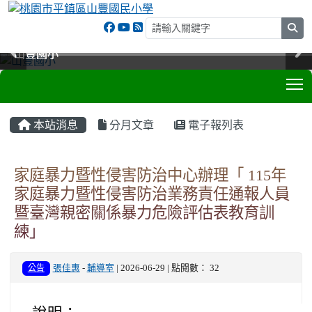
sea
山豐國小
山豐國小
山豐國小
山豐國小
T
:::
本站消息
分月文章
電子報列表
家庭暴力暨性侵害防治中心辦理「 115年
家庭暴力暨性侵害防治業務責任通報人員
暨臺灣親密關係暴力危險評估表教育訓
練」
公告
張佳惠
-
輔導室
| 2026-06-29 | 點閱數： 32