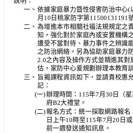
說明：
一、
依據家庭暴力暨性侵害防治中心(以
月10日桃家防字第1150013119
二、
為增進本市相關社福法規規定之
知，強化對於家庭內或安置機構
遭受不當對待、暴力事件之辨識
之防治網絡，另為協助家庭暴力防治
2.0之內容及操作方式並精進其
估，家防中心爰規劃辦理本教育
三、
旨揭課程資訊如下，並請貴校惠
記：
(一)
辦理時間：115年7月30日（
府B2大禮堂。
(二)
報名方式：統一採取網路報名，
日上午10時至115年7月20
前一週發送通知訊息。