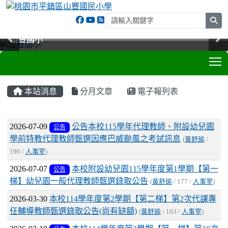
sea
山豐國小
山豐國小
山豐國小
山豐國小
T
:::
本站消息
分月文章
電子報列表
文章列表
2026-07-09
公告本校115學年代理教師、附設幼兒園
公告
學前特教代理教師甄選因應巴威颱風之考試訊息
(
黃舒瑜
/
190 /
人事室
)
2026-07-07
本校附設幼兒園115學年度第1學期【第一
公告
梯】幼兒園一般代理教師甄選錄取公告
(
黃舒瑜
/ 177 /
人事室
)
2026-03-30
本校114學年度第2學期【第二梯】第2次代課專
任輔導教師甄選錄取公告(尚有缺額)
(
黃舒瑜
/ 103 /
人事室
)