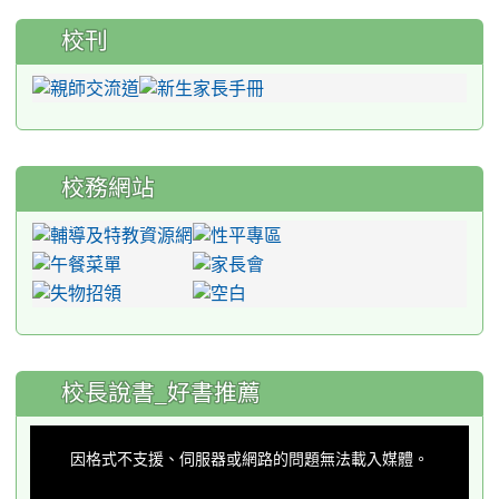
校刊
校務網站
:::
校長說書_好書推薦
This
is
a
因格式不支援、伺服器或網路的問題無法載入媒體。
modal
window.