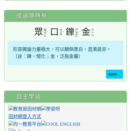
成語隨時背
眾
口
鑠
金
ㄓ
ㄕ
ㄐ
ㄎ
ˋ
ˇ
ˋ
ㄨ
ㄨ
ㄧ
ㄡ
ㄥ
ㄛ
ㄣ
形容輿論力量極大，可以顛倒黑白，混淆是非。
（註：鑠，熔化；金，泛指金屬）
more...
自主學習
因材網登入方式