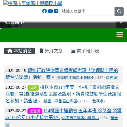
sea
山豐國小
山豐國小
山豐國小
山豐國小
T
:::
本站消息
分月文章
電子報列表
文章列表
2025-09-19
轉知行政院消費者保護處辦理「消保騎士團的
荷包防衛戰」活動一案。
(
桃園市平鎮區山豐國小
/ 227 /
學務處
)
2025-08-27
檢送本市114年度「小桃子樂園網路徵文
活動
競賽」第2期徵選活動主題及說明，請貴校鼓勵學生踴躍報
名參加，請查照。
(
桃園市平鎮區山豐國小
/ 190 /
教務處
)
2025-08-27
114桃園市運動會 五年孝班 徐芝盈 榮獲
榮譽榜
4x100公尺自由式接力第3名
(
桃園市平鎮區山豐國小
/ 254 /
榮譽
榜
)