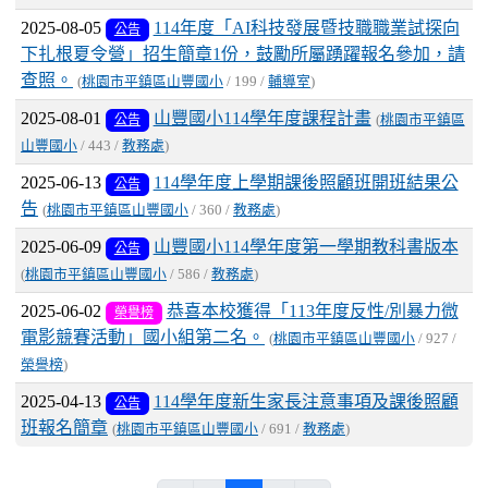
2025-08-05
114年度「AI科技發展暨技職職業試探向
公告
下扎根夏令營」招生簡章1份，鼓勵所屬踴躍報名參加，請
查照。
(
桃園市平鎮區山豐國小
/ 199 /
輔導室
)
2025-08-01
山豐國小114學年度課程計畫
公告
(
桃園市平鎮區
山豐國小
/ 443 /
教務處
)
2025-06-13
114學年度上學期課後照顧班開班結果公
公告
告
(
桃園市平鎮區山豐國小
/ 360 /
教務處
)
2025-06-09
山豐國小114學年度第一學期教科書版本
公告
(
桃園市平鎮區山豐國小
/ 586 /
教務處
)
2025-06-02
恭喜本校獲得「113年度反性/別暴力微
榮譽榜
電影競賽活動」國小組第二名。
(
桃園市平鎮區山豐國小
/ 927 /
榮譽榜
)
2025-04-13
114學年度新生家長注意事項及課後照顧
公告
班報名簡章
(
桃園市平鎮區山豐國小
/ 691 /
教務處
)