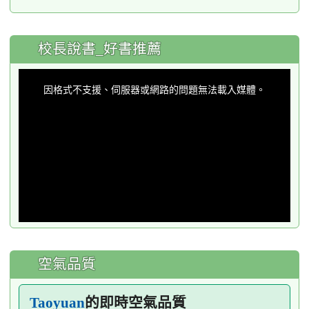
:::
校長說書_好書推薦
This
is
a
因格式不支援、伺服器或網路的問題無法載入媒體。
modal
window.
空氣品質
的即時空氣品質
Taoyuan