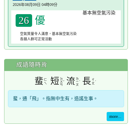
2026年08月09日 04時09分
優
26
空氣質量令人滿意，基本無空氣污染
各類人群可正常活動
成語隨時背
蜚
短
流
長
ㄉ
ㄌ
ㄈ
ㄔ
ˇ
ˊ
ˊ
ㄨ
ㄧ
ㄟ
ㄤ
ㄢ
ㄡ
蜚，通「飛」。指無中生有，造謠生事。
more...