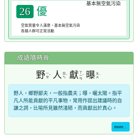
優
26
空氣質量令人滿意，基本無空氣污染
各類人群可正常活動
成語隨時背
野
人
獻
曝
ㄒ
ㄧ
ㄖ
ㄆ
ˇ
ˊ
ˋ
ˋ
ㄧ
ㄝ
ㄣ
ㄨ
ㄢ
野人，鄉野鄙夫，一般指農夫；曝，曬太陽。指平
凡人所能貢獻的平凡事物，常用作提出建議時的自
謙之詞，比喻所見雖然淺陋，而貢獻出於真心。
more...