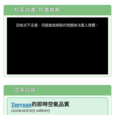
:::
校長說書_好書推薦
This
is
a
因格式不支援、伺服器或網路的問題無法載入媒體。
modal
window.
空氣品質
的即時空氣品質
Taoyuan
2026年08月09日 04時09分