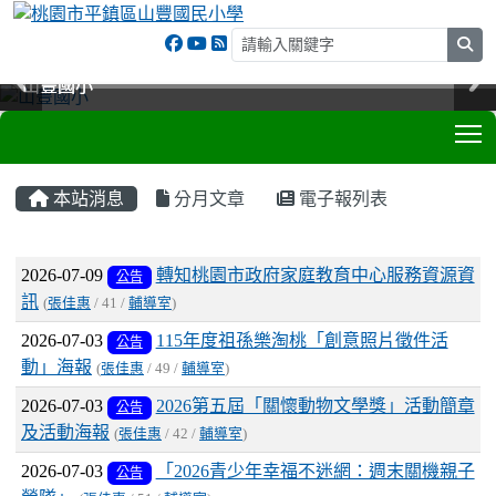
sea
山豐國小
山豐國小
山豐國小
山豐國小
T
:::
本站消息
分月文章
電子報列表
文章列表
2026-07-09
轉知桃園市政府家庭教育中心服務資源資
公告
訊
(
張佳惠
/ 41 /
輔導室
)
2026-07-03
115年度祖孫樂淘桃「創意照片徵件活
公告
動」海報
(
張佳惠
/ 49 /
輔導室
)
2026-07-03
2026第五屆「關懷動物文學獎」活動簡章
公告
及活動海報
(
張佳惠
/ 42 /
輔導室
)
2026-07-03
「2026青少年幸福不迷網：週末關機親子
公告