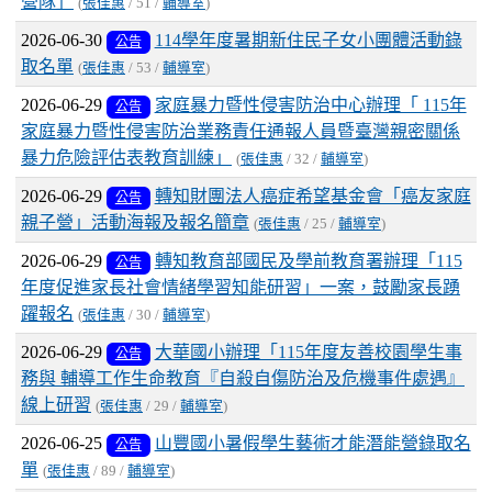
營隊」
(
張佳惠
/ 51 /
輔導室
)
2026-06-30
114學年度暑期新住民子女小團體活動錄
公告
取名單
(
張佳惠
/ 53 /
輔導室
)
2026-06-29
家庭暴力暨性侵害防治中心辦理「 115年
公告
家庭暴力暨性侵害防治業務責任通報人員暨臺灣親密關係
暴力危險評估表教育訓練」
(
張佳惠
/ 32 /
輔導室
)
2026-06-29
轉知財團法人癌症希望基金會「癌友家庭
公告
親子營」活動海報及報名簡章
(
張佳惠
/ 25 /
輔導室
)
2026-06-29
轉知教育部國民及學前教育署辦理「115
公告
年度促進家長社會情緒學習知能研習」一案，鼓勵家長踴
躍報名
(
張佳惠
/ 30 /
輔導室
)
2026-06-29
大華國小辦理「115年度友善校園學生事
公告
務與 輔導工作生命教育『自殺自傷防治及危機事件處遇』
線上研習
(
張佳惠
/ 29 /
輔導室
)
2026-06-25
山豐國小暑假學生藝術才能潛能營錄取名
公告
單
(
張佳惠
/ 89 /
輔導室
)