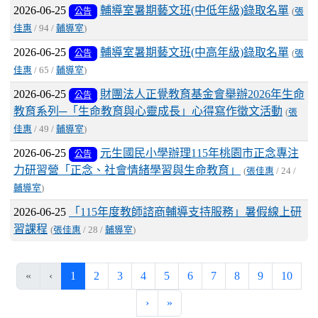
2026-06-25
輔導室暑期藝文班(中低年級)錄取名單
公告
(
張
佳惠
/ 94 /
輔導室
)
2026-06-25
輔導室暑期藝文班(中高年級)錄取名單
公告
(
張
佳惠
/ 65 /
輔導室
)
2026-06-25
財團法人正覺教育基金會舉辦2026年生命
公告
教育系列─「生命教育與心靈成長」心得寫作徵文活動
(
張
佳惠
/ 49 /
輔導室
)
2026-06-25
元生國民小學辦理115年桃園市正念專注
公告
力研習營「正念、社會情緒學習與生命教育」
(
張佳惠
/ 24 /
輔導室
)
2026-06-25
「115年度教師諮商輔導支持服務」暑假線上研
習課程
(
張佳惠
/ 28 /
輔導室
)
(current)
«
‹
1
2
3
4
5
6
7
8
9
10
›
»