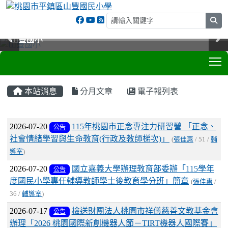
sea
山豐國小
山豐國小
山豐國小
山豐國小
T
:::
本站消息
分月文章
電子報列表
文章列表
2026-07-20
115年桃園市正念專注力研習營 「正念、
公告
社會情緒學習與生命教育(行政及教師梯次)」
(
張佳惠
/ 51 /
輔
導室
)
2026-07-20
國立嘉義大學辦理教育部委辦「115學年
公告
度國民小學專任輔導教師學士後教育學分班」簡章
(
張佳惠
/
36 /
輔導室
)
2026-07-17
檢送財團法人桃園市祥儀慈善文教基金會
公告
辦理「2026 桃園國際新創機器人節－TIRT機器人國際賽」