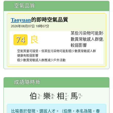
空氣品質
的即時空氣品質
Taoyuan
2026年08月07日 18時07分
良
74
空氣質量可接受，但某些污染物可能對極少數異常敏感人群
健康有較弱影響
極少數異常敏感人群應減少戶外活動
成語隨時背
伯
樂
相
馬
ㄒ
ㄅ
ㄌ
ㄇ
ˊ
ˋ
ˋ
ˇ
ㄧ
ㄛ
ㄜ
ㄚ
ㄤ
比喻善於發現、選拔人才。（伯樂，本名孫陽，春