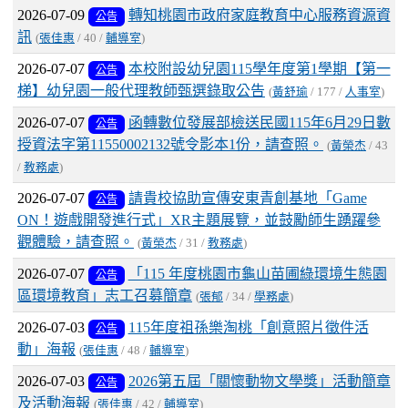
2026-07-09
轉知桃園市政府家庭教育中心服務資源資
公告
訊
(
張佳惠
/ 40 /
輔導室
)
2026-07-07
本校附設幼兒園115學年度第1學期【第一
公告
梯】幼兒園一般代理教師甄選錄取公告
(
黃舒瑜
/ 177 /
人事室
)
2026-07-07
函轉數位發展部檢送民國115年6月29日數
公告
授資法字第11550002132號令影本1份，請查照。
(
黃榮杰
/ 43
/
教務處
)
2026-07-07
請貴校協助宣傳安東青創基地「Game
公告
ON！遊戲開發進行式」XR主題展覽，並鼓勵師生踴躍參
觀體驗，請查照。
(
黃榮杰
/ 31 /
教務處
)
2026-07-07
「115 年度桃園市龜山苗圃綠環境生態園
公告
區環境教育」志工召募簡章
(
張郁
/ 34 /
學務處
)
2026-07-03
115年度祖孫樂淘桃「創意照片徵件活
公告
動」海報
(
張佳惠
/ 48 /
輔導室
)
2026-07-03
2026第五屆「關懷動物文學獎」活動簡章
公告
及活動海報
(
張佳惠
/ 42 /
輔導室
)