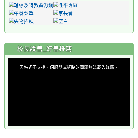
:::
校長說書_好書推薦
This
is
a
因格式不支援、伺服器或網路的問題無法載入媒體。
modal
window.