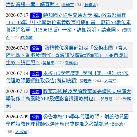
活動資訊一案，請查照。
(
黃榮杰
/ 34 /
教務處
)
2026-07-17
轉知國立陽明交通大學協助教育部辦理
公告
115-116年「中小學數位素養教育推廣計畫」更新A3數位素
養講師名單（1150615版）一案，詳如說明，請查照。
(
黃榮
杰
/ 47 /
教務處
)
2026-07-17
函轉數位發展部訂定「公務出國（含大
公告
陸地區、香港及澳門）資通訊設備管理須知」，並自即日
生效，請查照。
(
黃榮杰
/ 27 /
教務處
)
2026-07-14
本校115學年度第1學期【第一梯】第4次
公告
代理教師甄選錄取公告(尚有缺額)
(
管理者
/ 264 /
人事室
)
2026-07-13
教育部國民及學前教育署委請國立臺灣大
公告
學製作「高風險APP及短影音識讀教材包」
(
邱彥毓
/ 27 /
學務
處
)
2026-07-09
公告本校115學年代理教師、附設幼兒園
公告
學前特教代理教師甄選因應巴威颱風之考試訊息
(
黃舒瑜
/
188 /
人事室
)