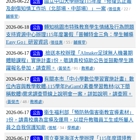
2026-06-22
國立中山大學辦理115年度「修復式正義
公告
及創傷知情工作坊（北部場、中部場）」一案
(
張佳惠
/ 22 /
輔導室
)
2026-06-18
轉知桃園市特殊教育學生情緒及行為問題
公告
支持資源中心辦理115年度暑假「普輔特金三角：學生輔導
Easy Go」研習資訊
(
張佳惠
/ 55 /
輔導室
)
2026-06-17
檢送本校辦理「AImaker足球無人機暑期
公告
體驗課程」實施計畫1份，敬請貴校協助公告並鼓勵學生踴
躍報名參加，請查照。
(
黃榮杰
/ 91 /
教務處
)
2026-06-17
有關本市「中小學數位學習實施計畫」數
公告
位內容與教學軟體-115學年PaGamO素養學習教材(以下簡
稱軟體)需求調查暨線上說明會一案，詳如說明，請查照。
(
黃榮杰
/ 48 /
教務處
)
2026-06-17
衛生福利部「預防熱傷害衛教宣導素材」
公告
1份，請貴校廣為宣導及運用，以提升教職員工生或所屬人
員之自我保護知能
(
張郁
/ 34 /
學務處
)
2026-06-17
國立臺灣海洋大學辦理「115年度環境教
公告