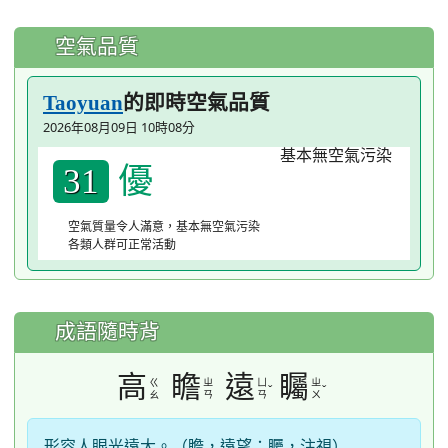
空氣品質
的即時空氣品質
Taoyuan
2026年08月09日 10時08分
優
31
空氣質量令人滿意，基本無空氣污染
各類人群可正常活動
成語隨時背
高
瞻
遠
矚
ㄍ
ㄓ
ㄩ
ㄓ
ˇ
ˇ
ㄠ
ㄢ
ㄢ
ㄨ
形容人眼光遠大。（瞻，遠望；矚，注視）