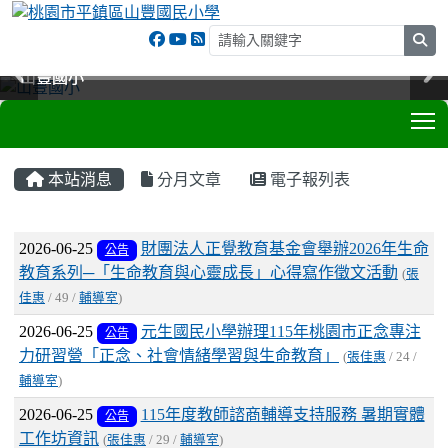
sea
山豐國小
山豐國小
山豐國小
山豐國小
T
:::
本站消息
分月文章
電子報列表
文章列表
2026-06-25
財團法人正覺教育基金會舉辦2026年生命
公告
教育系列─「生命教育與心靈成長」心得寫作徵文活動
(
張
佳惠
/ 49 /
輔導室
)
2026-06-25
元生國民小學辦理115年桃園市正念專注
公告
力研習營「正念、社會情緒學習與生命教育」
(
張佳惠
/ 24 /
輔導室
)
2026-06-25
115年度教師諮商輔導支持服務 暑期實體
公告
工作坊資訊
(
張佳惠
/ 29 /
輔導室
)