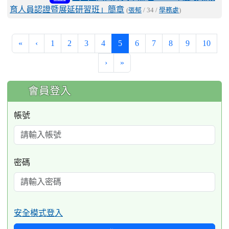
育人員認證暨展延研習班」簡章
(
張郁
/ 34 /
學務處
)
(current)
«
‹
1
2
3
4
5
6
7
8
9
10
›
»
:::
會員登入
帳號
密碼
安全模式登入