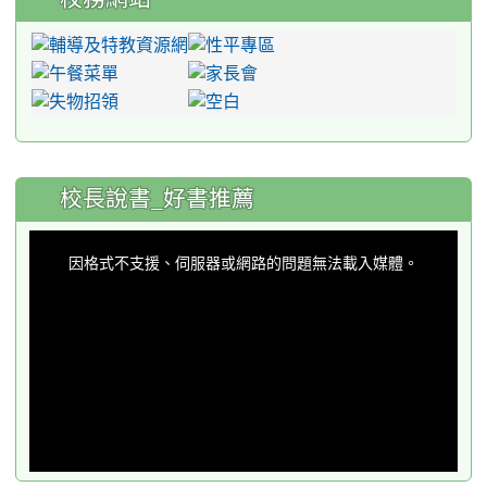
:::
校長說書_好書推薦
This
is
a
因格式不支援、伺服器或網路的問題無法載入媒體。
modal
window.