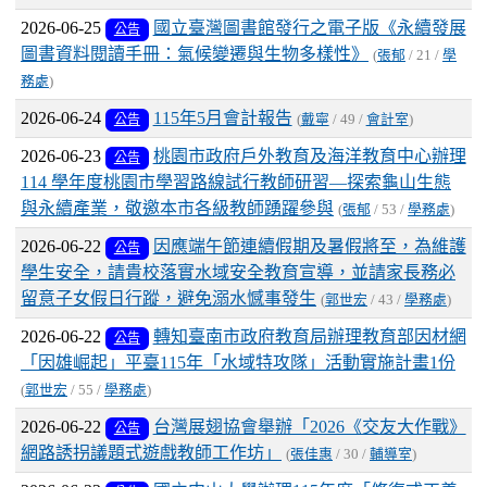
2026-06-25
國立臺灣圖書館發行之電子版《永續發展
公告
圖書資料閱讀手冊：氣候變遷與生物多樣性》
(
張郁
/ 21 /
學
務處
)
2026-06-24
115年5月會計報告
公告
(
戴寧
/ 49 /
會計室
)
2026-06-23
桃園市政府戶外教育及海洋教育中心辦理
公告
114 學年度桃園市學習路線試行教師研習—探索龜山生態
與永續產業，敬邀本市各級教師踴躍參與
(
張郁
/ 53 /
學務處
)
2026-06-22
因應端午節連續假期及暑假將至，為維護
公告
學生安全，請貴校落實水域安全教育宣導，並請家長務必
留意子女假日行蹤，避免溺水憾事發生
(
郭世宏
/ 43 /
學務處
)
2026-06-22
轉知臺南市政府教育局辦理教育部因材網
公告
「因雄崛起」平臺115年「水域特攻隊」活動實施計畫1份
(
郭世宏
/ 55 /
學務處
)
2026-06-22
台灣展翅協會舉辦「2026《交友大作戰》
公告
網路誘拐議題式遊戲教師工作坊」
(
張佳惠
/ 30 /
輔導室
)