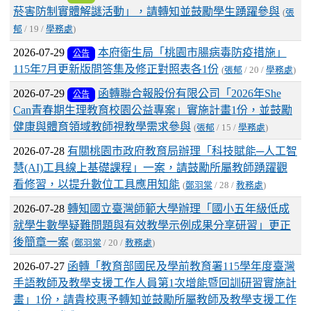
菸害防制實體解謎活動」，請轉知並鼓勵學生踴躍參與
(
張
郁
/ 19 /
學務處
)
2026-07-29
本府衛生局「桃園市腸病毒防疫措施」
公告
115年7月更新版問答集及修正對照表各1份
(
張郁
/ 20 /
學務處
)
2026-07-29
函轉聯合報股份有限公司「2026年She
公告
Can青春期生理教育校園公益專案」實施計畫1份，並鼓勵
健康與體育領域教師視教學需求參與
(
張郁
/ 15 /
學務處
)
2026-07-28
有關桃園市政府教育局辦理「科技賦能─人工智
慧(AI)工具線上基礎課程」一案，請鼓勵所屬教師踴躍觀
看修習，以提升數位工具應用知能
(
鄭羽棠
/ 28 /
教務處
)
2026-07-28
轉知國立臺灣師範大學辦理「國小五年級低成
就學生數學疑難問題與有效教學示例成果分享研習」更正
後簡章一案
(
鄭羽棠
/ 20 /
教務處
)
2026-07-27
函轉「教育部國民及學前教育署115學年度臺灣
手語教師及教學支援工作人員第1次增能暨回訓研習實施計
畫」1份，請貴校惠予轉知並鼓勵所屬教師及教學支援工作