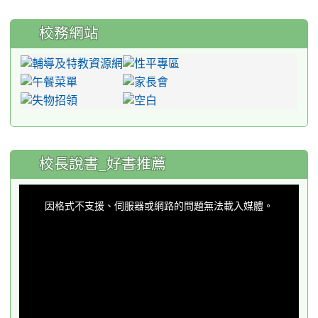
校務網站
:::
校長說書_好書推薦
This
is
a
因格式不支援、伺服器或網路的問題無法載入媒體。
modal
window.