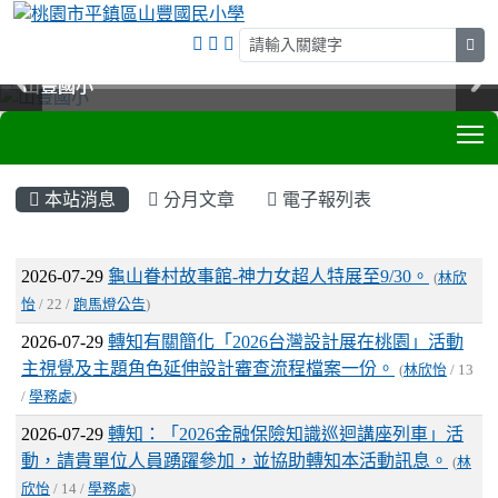
sea
山豐國小
山豐國小
山豐國小
山豐國小
T
:::
本站消息
分月文章
電子報列表
文章列表
2026-07-29
龜山眷村故事館-神力女超人特展至9/30。
(
林欣
怡
/ 22 /
跑馬燈公告
)
2026-07-29
轉知有關簡化「2026台灣設計展在桃園」活動
主視覺及主題角色延伸設計審查流程檔案一份。
(
林欣怡
/ 13
/
學務處
)
2026-07-29
轉知：「2026金融保險知識巡迴講座列車」活
動，請貴單位人員踴躍參加，並協助轉知本活動訊息。
(
林
欣怡
/ 14 /
學務處
)