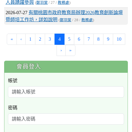
人員踴躍參與
(
鄭羽棠
/ 27 /
教務處
)
2026-07-27
有關桃園市政府教育局辦理2026教育創新論壇
暨師培工作坊，詳如說明
(
鄭羽棠
/ 28 /
教務處
)
(current)
«
‹
1
2
3
4
5
6
7
8
9
10
›
»
:::
會員登入
帳號
密碼