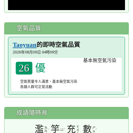
空氣品質
的即時空氣品質
Taoyuan
2026年08月09日 04時09分
優
26
空氣質量令人滿意，基本無空氣污染
各類人群可正常活動
成語隨時背
濫
竽
充
數
ㄔ
ㄌ
ㄕ
ˋ
ㄩ
ˊ
ˋ
ㄨ
ㄢ
ㄨ
ㄥ