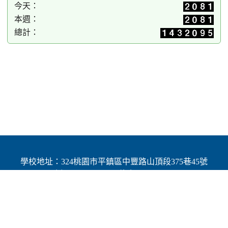
今天：
本週：
總計：
學校地址：324桃園市平鎮區中豐路山頂段375巷45號
| 電話：(03)4691784 | 傳真：(03)4692060
Add：No.45, Lane 375, Shanding Sec., Jhongfeng Rd.,
Pingjhen Dist, Taoyuan City 324, Taiwan (R.O.C.)
Powered by XOOPS © 2001-2025
The XOOPS Project