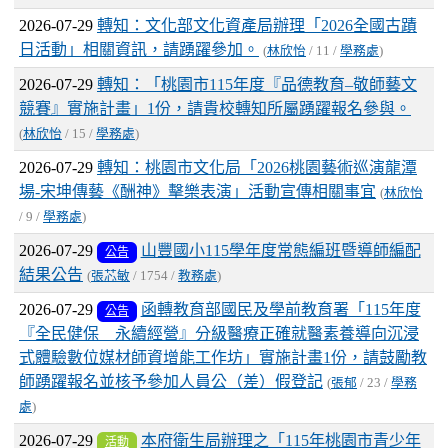
2026-07-29
轉知：文化部文化資產局辦理「2026全國古蹟
日活動」相關資訊，請踴躍參加。
(
林欣怡
/ 11 /
學務處
)
2026-07-29
轉知：「桃園市115年度『品德教育–敬師藝文
競賽』實施計畫」1份，請貴校轉知所屬踴躍報名參與。
(
林欣怡
/ 15 /
學務處
)
2026-07-29
轉知：桃園市文化局「2026桃園藝術巡演龍潭
場-宋坤傳藝《酬神》擊樂表演」活動宣傳相關事宜
(
林欣怡
/ 9 /
學務處
)
2026-07-29
山豐國小115學年度常態編班暨導師編配
公告
結果公告
(
張芯敏
/ 1754 /
教務處
)
2026-07-29
函轉教育部國民及學前教育署「115年度
公告
『全民健保 永續經營』分級醫療正確就醫素養導向沉浸
式體驗數位媒材師資增能工作坊」實施計畫1份，請鼓勵教
師踴躍報名並核予參加人員公（差）假登記
(
張郁
/ 23 /
學務
處
)
2026-07-29
本府衛生局辦理之「115年桃園市青少年
活動