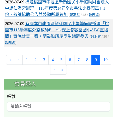
2026-07-09
檢送桃園市中壢區新街國民小學協助財團法人
中壢仁海宮辦理「115年度第14屆全市書法比賽簡章」1
份，敬請協助公告並鼓勵所屬參加
(
鄭羽棠
/ 48 /
教務處
)
2026-07-09
有關本市龍潭區龍科國民小學籌備處辦理「桃
園市115學年度外籍教師E－talk線上會客室國小ABC直播
間」實施計畫一案，請鼓勵所屬學生踴躍參與
(
鄭羽棠
/ 30 /
教務處
)
(current)
«
‹
1
2
3
4
5
6
7
8
9
10
›
»
:::
會員登入
帳號