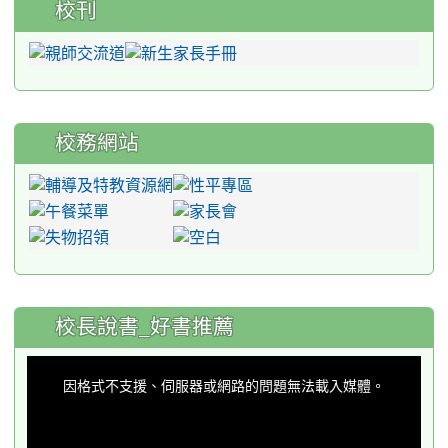
校刊
校務網站
:::
校長說書_好書推薦
This
is
a
因格式不支援、伺服器或網路的問題無法載入媒體。
modal
window.