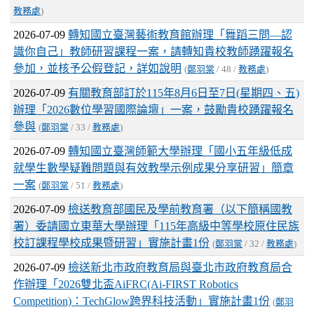
教務處
)
2026-07-09
轉知國立臺灣藝術教育館辦理「舞蹈三問―認
識你自己」教師研習課程一案，請轉知貴校教師踴躍報名
參加，並核予公假登記，詳如說明
(
鄭羽棠
/ 48 /
教務處
)
2026-07-09
有關教育部訂於115年8月6日至7日(星期四、五)
辦理「2026數位學習國際論壇」一案，鼓勵貴校踴躍報名
參與
(
鄭羽棠
/ 33 /
教務處
)
2026-07-09
轉知國立臺灣師範大學辦理「國小五年級低成
就學生數學疑難問題與有效教學示例成果分享研習」簡章
一案
(
鄭羽棠
/ 51 /
教務處
)
2026-07-09
檢送教育部國民及學前教育署（以下簡稱國教
署）委請國立東華大學辦理「115年高級中等學校原住民族
校訂課程學校成果暨研習」實施計畫1份
(
鄭羽棠
/ 32 /
教務處
)
2026-07-09
檢送新北市政府教育局與臺北市政府教育局合
作辦理「2026雙北盃AiFRC(Ai-FIRST Robotics
Competition)：TechGlow跨界科技活動」實施計畫1份
(
鄭羽