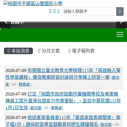
sea
山豐國小
山豐國小
山豐國小
山豐國小
T
:::
本站消息
分月文章
電子報列表
文章列表
2026-07-09
有關國立臺北教育大學辦理115年「英語融入彈
性學習課程」優良教案研習討論與分享線上研習一案
(
鄭羽
棠
/ 40 /
教務處
)
2026-07-09
訂定「桃園市政府鼓勵所屬機關學校及事業機
構員工提升臺灣台語能力作業要點」，並自中華民國115年
1月1日生效
(
鄭羽棠
/ 50 /
教務處
)
2026-07-09
檢送客家委員會115年「客語家庭表揚簡章」電
子檔1份，請協助宣導並鼓勵貴校師生踴躍報名
(
鄭羽棠
/ 36 /