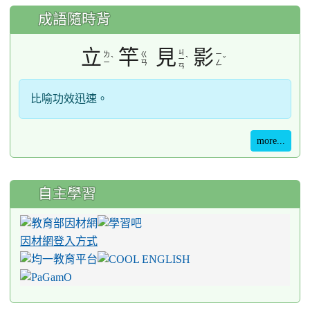
成語隨時背
立
竿
見
影
ㄐ
ㄌ
ㄍ
ㄧ
ˋ
ˋ
ˇ
ㄧ
ㄧ
ㄢ
ㄥ
ㄢ
比喻功效迅速。
more...
自主學習
因材網登入方式