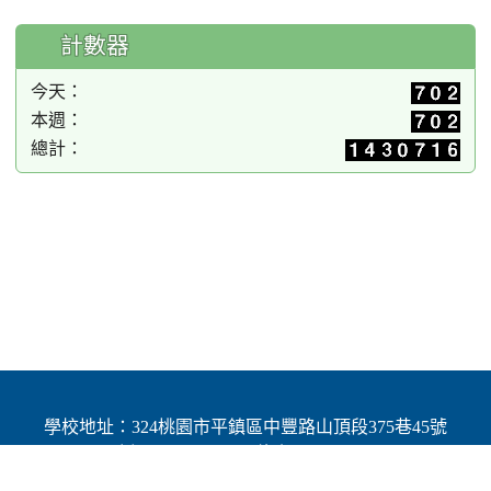
計數器
今天：
本週：
總計：
學校地址：324桃園市平鎮區中豐路山頂段375巷45號
| 電話：(03)4691784 | 傳真：(03)4692060
Add：No.45, Lane 375, Shanding Sec., Jhongfeng Rd.,