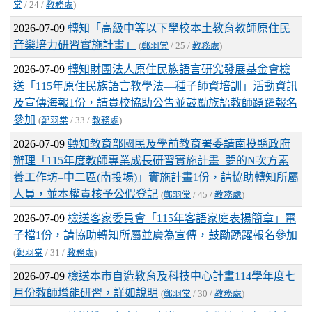
棠
/ 24 /
教務處
)
2026-07-09
轉知「高級中等以下學校本土教育教師原住民
音樂培力研習實施計畫」
(
鄭羽棠
/ 25 /
教務處
)
2026-07-09
轉知財團法人原住民族語言研究發展基金會檢
送「115年原住民族語言教學法—種子師資培訓」活動資訊
及宣傳海報1份，請貴校協助公告並鼓勵族語教師踴躍報名
參加
(
鄭羽棠
/ 33 /
教務處
)
2026-07-09
轉知教育部國民及學前教育署委請南投縣政府
辦理「115年度教師專業成長研習實施計畫–夢的N次方素
養工作坊–中二區(南投場)」實施計畫1份，請協助轉知所屬
人員，並本權責核予公假登記
(
鄭羽棠
/ 45 /
教務處
)
2026-07-09
檢送客家委員會「115年客語家庭表揚簡章」電
子檔1份，請協助轉知所屬並廣為宣傳，鼓勵踴躍報名參加
(
鄭羽棠
/ 31 /
教務處
)
2026-07-09
檢送本市自造教育及科技中心計畫114學年度七
月份教師增能研習，詳如說明
(
鄭羽棠
/ 30 /
教務處
)