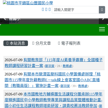
sea
山豐國小
山豐國小
山豐國小
山豐國小
T
:::
本站消息
分月文章
電子報列表
文章列表
2026-07-09
有關教育部「115年度AI素養爭霸賽」全國種子
教師課程研習計畫一案
(
鄭羽棠
/ 28 /
教務處
)
2026-07-09
有關本市龍潭區龍科國民小學籌備處辦理「桃
園市115學年度外籍教師E－talk線上會客室國小ABC直播
間（教職員版）」實施計畫一案
(
鄭羽棠
/ 39 /
教務處
)
2026-07-09
本市國教地方輔導團生活課程分團承辦115學年
度精進國民中小學教師教學專業與課程品質整體推動計畫-
國小初任生活課程教師增能研習，請貴校薦派教師參加
(
鄭