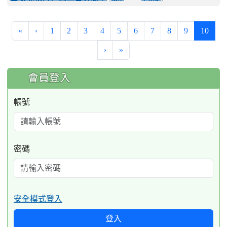
(curre
«
‹
1
2
3
4
5
6
7
8
9
10
›
»
:::
會員登入
帳號
密碼
安全模式登入
登入