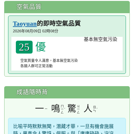
空氣品質
的即時空氣品質
Taoyuan
2026年08月09日 02時08分
優
25
空氣質量令人滿意，基本無空氣污染
各類人群可正常活動
成語隨時背
一
鳴
驚
人
ㄇ
ㄐ
ㄖ
ㄧ
ˊ
ˊ
ㄧ
ㄧ
ㄣ
ㄥ
ㄥ
比喻平時默默無聞，潛藏才華，一旦有機會施展
時，果真令人驚訝、佩服。與「庸庸碌碌、沒沒