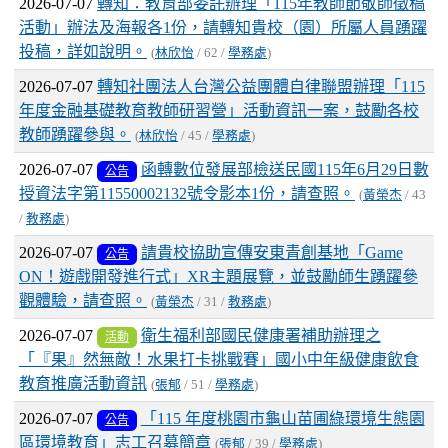
2026-07-07
轉知：教育部委託辦理「115年教師節敬師徵稿
活動」辦法及海報各1份，請轉知貴校（園）所屬人員踴躍
投稿，詳如說明。
(
林欣怡
/ 62 /
學務處
)
2026-07-07
轉知社團法人台灣公益團體自律聯盟辦理「115
年度金融基礎教育教師研習營」活動資訊一案，鼓勵各校
教師踴躍參與。
(
林欣怡
/ 45 /
學務處
)
2026-07-07
函轉數位發展部檢送民國115年6月29日數
公告
授資法字第11550002132號令影本1份，請查照。
(
黃榮杰
/ 43
/
教務處
)
2026-07-07
請貴校協助宣傳安東青創基地「Game
公告
ON！遊戲開發進行式」XR主題展覽，並鼓勵師生踴躍參
觀體驗，請查照。
(
黃榮杰
/ 31 /
教務處
)
2026-07-07
衛生福利部國民健康署補助辦理之
活動
「『果』然無敵！水果打卡挑戰賽」國小中年級健康飲食
教育推廣活動資訊
(
張郁
/ 51 /
學務處
)
2026-07-07
「115 年度桃園市龜山苗圃綠環境生態園
公告
區環境教育」志工召募簡章
(
張郁
/ 39 /
學務處
)