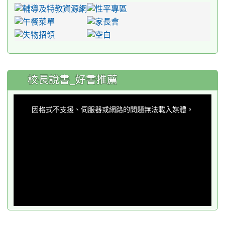
:::
校長說書_好書推薦
This
is
a
因格式不支援、伺服器或網路的問題無法載入媒體。
modal
window.