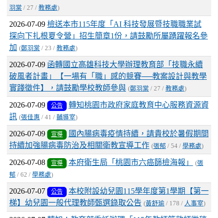
羽棠
/ 27 /
教務處
)
2026-07-09
檢送本市115年度「AI 科技發展暨技職職業試
探向下扎根夏令營」招生簡章1份，請鼓勵所屬踴躍報名參
加
(
鄭羽棠
/ 23 /
教務處
)
2026-07-09
函轉國立高雄科技大學辦理教育部「技職永續
破風者計畫」【一場有「職」感的競賽──教案設計與教學
實踐徵件】，請鼓勵學校教師參與
(
鄭羽棠
/ 27 /
教務處
)
2026-07-09
轉知桃園市政府家庭教育中心服務資源資
公告
訊
(
張佳惠
/ 41 /
輔導室
)
2026-07-09
國內腸病毒疫情持續，請貴校於暑假期間
宣導
持續加強腸病毒防治及相關衛教宣導工作
(
張郁
/ 54 /
學務處
)
2026-07-08
本府衛生局「桃園市六癌篩檢海報」
宣導
(
張
郁
/ 62 /
學務處
)
2026-07-07
本校附設幼兒園115學年度第1學期【第一
公告
梯】幼兒園一般代理教師甄選錄取公告
(
黃舒瑜
/ 178 /
人事室
)